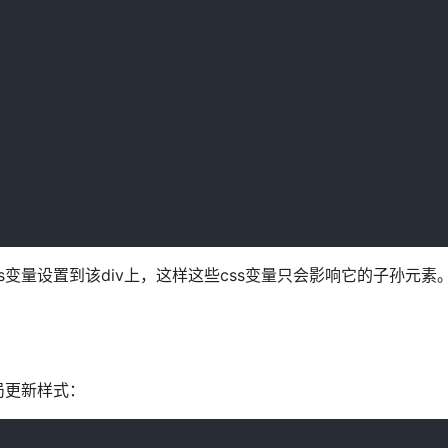
s变量设置到该div上，这样这些css变量只会影响它的子孙元素
局更新样式：