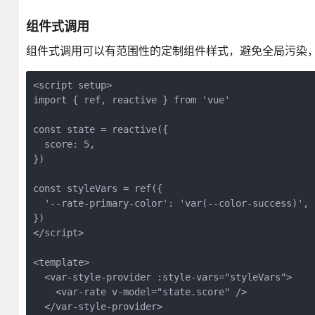
组件式调用
组件式调用可以有范围性的定制组件样式，避免全局污染
<script setup>

import { ref, reactive } from 'vue'

const state = reactive({

  score: 5,

})

const styleVars = ref({

  '--rate-primary-color': 'var(--color-success)',

})

</script>

<template>

  <var-style-provider :style-vars="styleVars">

    <var-rate v-model="state.score" />

  </var-style-provider>
