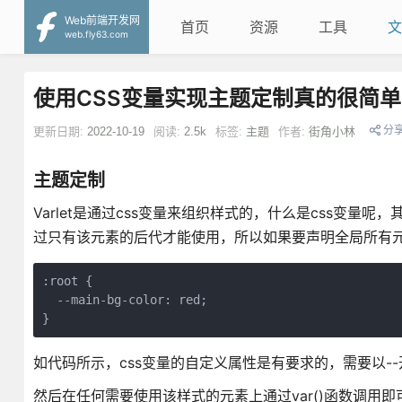
Web前端开发网
首页
资源
工具
文
web.fly63.com
使用CSS变量实现主题定制真的很简单
分
更新日期:
2022-10-19
阅读:
2.5k
标签:
主题
作者:
街角小林
主题定制
Varlet是通过css变量来组织样式的，什么是css变量
过只有该元素的后代才能使用，所以如果要声明全局所有元素
:root {

  --main-bg-color: red;

}
如代码所示，css变量的自定义属性是有要求的，需要以--
然后在任何需要使用该样式的元素上通过var()函数调用即