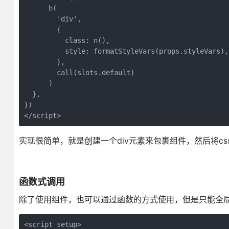
      h(

        'div',

        {

          class: n(),

          style: formatStyleVars(props.styleVars),

        },

        call(slots.default)

      )

  },

})

</script>
实现很简单，就是创建一个div元素来包裹组件，然后将cs
函数式调用
除了使用组件，也可以通过函数的方式使用，但是只能全
<script setup>
