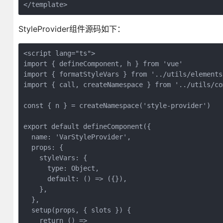
</template>
StyleProvider组件源码如下：
<script lang="ts">

import { defineComponent, h } from 'vue'

import { formatStyleVars } from '../utils/elements'
import { call, createNamespace } from '../utils/com
const { n } = createNamespace('style-provider')

export default defineComponent({

  name: 'VarStyleProvider',

  props: {

    styleVars: {

      type: Object,

      default: () => ({}),

    },

  },

  setup(props, { slots }) {

    return () =>
