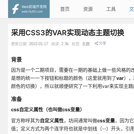
Web前端开发网
首页
资源
工具
文
web.fly63.com
采用CSS3的VAR实现动态主题切换
分享
更新日期:
2022-01-17
阅读:
2.3k
标签:
主题
背景
因为是一个二期项目，需要在一期的基础上做一些风格的改
是想的统一一下按钮和标题的颜色（这里就用到了
var
），
颜色的切换），所以就顺便研究了一下利用var来实现主
准备
css自定义属性（也叫做css变量）
官方称呼其为
自定义属性
，坊间通常叫做
css变量
，因为它
值；定义方式为两个连字符也就是中划线（--）开头，引用方式为var(cu