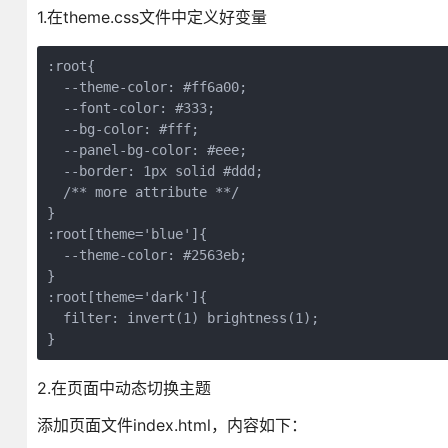
1.在theme.css文件中定义好变量
:root{
  --theme-color: #ff6a00;
  --font-color: #333;
  --bg-color: #fff;
  --panel-bg-color: #eee;
  --border: 1px solid #ddd;
  /** more attribute **/
}
:root[theme='blue']{
  --theme-color: #2563eb;
}
:root[theme='dark']{
  filter: invert(1) brightness(1);
}
2.在页面中动态切换主题
添加页面文件index.html，内容如下：