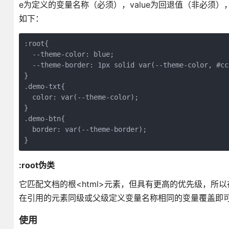
e为定义的变量名称（必须），value为回退值（非必
如下：
:root{
  --theme-color: blue;
  --theme-border: 1px solid var(--theme-color, #cc
}
.demo-txt{
  color: var(--theme-color);
}
.demo-btn{
  border: var(--theme-border);
}
:root伪类
它匹配文档的根<html>元素，但具有更高的优先级，所以
在引用的元素同级或父级定义变量名称相同的变量覆盖即
使用