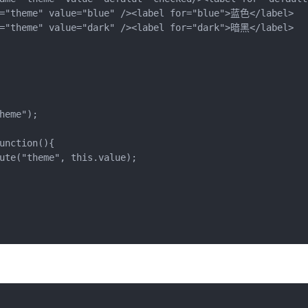
e="theme" value="blue" /><label for="blue">蓝色</label> 
e="theme" value="dark" /><label for="dark">暗黑</label>
heme");
unction(){
ute("theme", this.value);