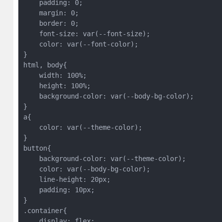
    padding: 0;
    margin: 0;
    border: 0;
    font-size: var(--font-size);
    color: var(--font-color);
}
html, body{
    width: 100%;
    height: 100%;
    background-color: var(--body-bg-color);
}
a{
    color: var(--theme-color);
}
button{
    background-color: var(--theme-color);
    color: var(--body-bg-color);
    line-height: 20px;
    padding: 10px;
}
.container{
    display: flex;