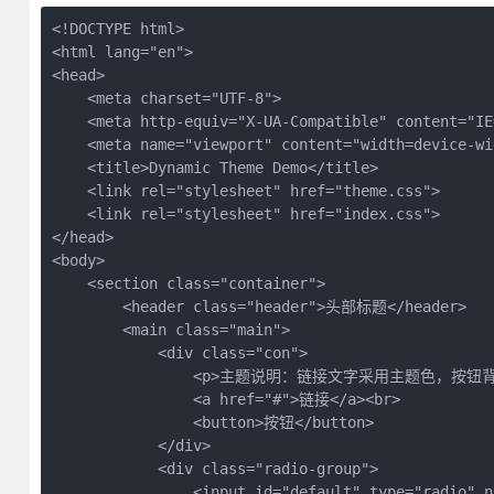
<!DOCTYPE html>
<html lang="en">
<head>
    <meta charset="UTF-8">
    <meta http-equiv="X-UA-Compatible" content="IE
    <meta name="viewport" content="width=device-wi
    <title>Dynamic Theme Demo</title>
    <link rel="stylesheet" href="theme.css">
    <link rel="stylesheet" href="index.css">
</head>
<body>
    <section class="container">
        <header class="header">头部标题</header>
        <main class="main">
            <div class="con">
                <p>主题说明：链接文字采用主题色，按钮
                <a href="#">链接</a><br>
                <button>按钮</button>
            </div>
            <div class="radio-group">
                <input id="default" type="radio" 