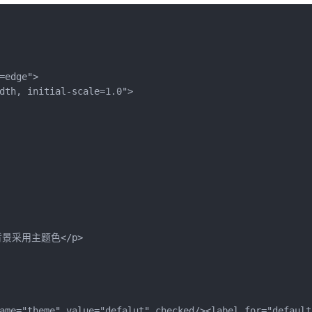
=edge">
dth, initial-scale=1.0">
背景采用主题色</p>
name="theme" value="defalut" checked/><label for="defau