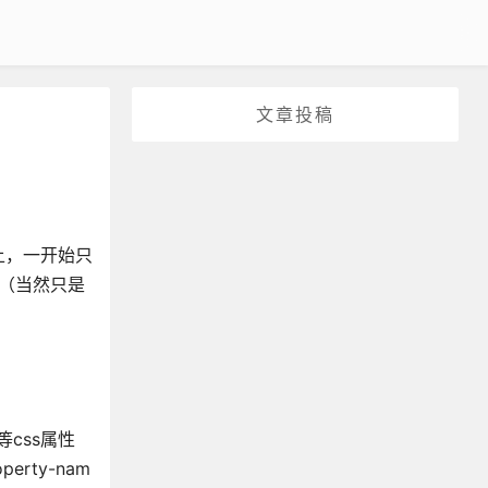
文章投稿
上，一开始只
（当然只是
css属性
erty-nam