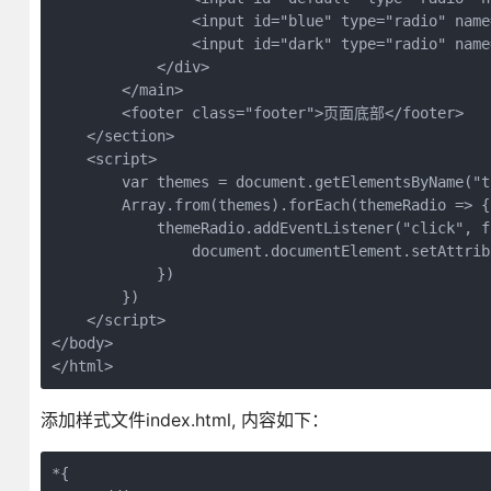
                <input id="blue" type="radio" nam
                <input id="dark" type="radio" nam
            </div>
        </main>
        <footer class="footer">页面底部</footer>
    </section>
    <script>
        var themes = document.getElementsByName("t
        Array.from(themes).forEach(themeRadio => {
            themeRadio.addEventListener("click", f
                document.documentElement.setAttrib
            })
        })
    </script>
</body>
</html>
添加样式文件index.html, 内容如下：
*{