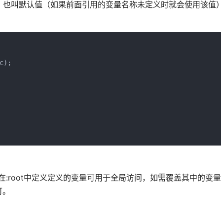
须），也叫默认值（如果前面引用的变量名称未定义时就会使用该值
c);
在:root中定义定义的变量可用于全局访问，如需覆盖其中的变
可。