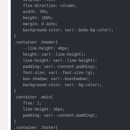
    flex-direction: column;
    width: 70%;
    height: 100%;
    margin: 0 auto;
    background-color: var(--body-bg-color);
}
.container .header{
    --line-height: 40px;
    height: var(--line-height);
    line-height: var(--line-height);
    padding: var(--content-padding); 
    font-size: var(--font-size-lg);
    box-shadow: var(--boxshadow);
    background-color: var(--bg-color);
}
.container .main{
    flex: 1;
    line-height: 30px;
    padding: var(--content-padding);
}
.container .footer{