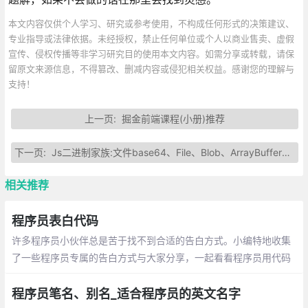
本文内容仅供个人学习、研究或参考使用，不构成任何形式的决策建议、
专业指导或法律依据。未经授权，禁止任何单位或个人以商业售卖、虚假
宣传、侵权传播等非学习研究目的使用本文内容。如需分享或转载，请保
留原文来源信息，不得篡改、删减内容或侵犯相关权益。感谢您的理解与
支持！
上一页:
掘金前端课程(小册)推荐
下一页:
Js二进制家族:文件base64、File、Blob、ArrayBuffer互转
相关推荐
程序员表白代码
许多程序员小伙伴总是苦于找不到合适的告白方式。小编特地收集
了一些程序员专属的告白方式与大家分享，一起看看程序员用代码
敲出的浪漫吧~
程序员笔名、别名_适合程序员的英文名字