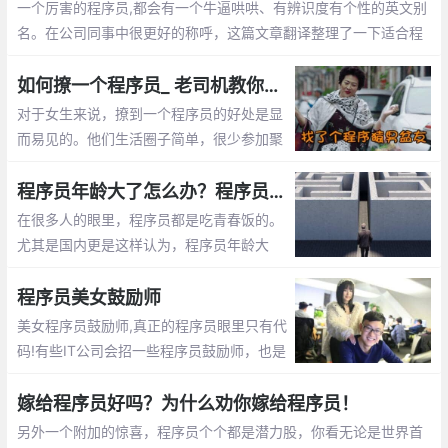
一个厉害的程序员,都会有一个牛逼哄哄、有辨识度有个性的英文别
名。在公司同事中很更好的称呼，这篇文章翻译整理了一下适合程
序员的英文名字
如何撩一个程序员_ 老司机教你怎么追程序员
对于女生来说，撩到一个程序员的好处是显
而易见的。他们生活圈子简单，很少参加聚
会。他们不是在修改代码，就是在去修改代
码的路上。这篇文章告诉你怎么撩程序员
程序员年龄大了怎么办？程序员年龄大了的出路
在很多人的眼里，程序员都是吃青春饭的。
尤其是国内更是这样认为，程序员年龄大
了，体力越来越差，就不好找工作了，开始
担心以后的出路了。那么未来大龄程序员的
程序员美女鼓励师
出路在哪呢？
美女程序员鼓励师,真正的程序员眼里只有代
码!有些IT公司会招一些程序员鼓励师，也是
为了提高程序员们的工作”战斗值”。 而关于
程序员鼓励师的作用，她们总是能激发程序
嫁给程序员好吗？为什么劝你嫁给程序员！
员们的肾上腺素分泌。
另外一个附加的惊喜，程序员个个都是潜力股，你看无论是世界首