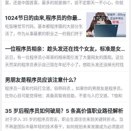
富，还是中国首富，最多的就是做IT，说不定那天一不小心，你就
成了亿万富翁的老婆啦， mm们，选个程序员当老公不会错的。程
序员收入稳定，生活安逸，属于长期持有型成长股
1024节日的由来,程序员的你最想对自己说的是什么？【1024程序员节日】
吃饭睡觉写代码，基本都程序猿的大部分生
活了，作为从事最累的职业之一的我们终于
有了自己的节日，那就是1024。1024向程
序员致敬，向自己致敬，向未来致敬。
一位程序员相亲：趁头发还在找个女友，标准是女孩就行
近日，有一位程序员小哥哥的相亲图引发了大量网友的围观。这位
天然呆的程序员表示自己现在年纪不小了，想趁头发还没掉光时找
个女朋友。至于择偶的标准，他表示只要是女孩就行
男朋友是程序员应该注意什么？
程序员一直和代码打交道，俗称码农 。如果你的男朋友是程序员，
在你心目可能觉得他：具备高智商技能、不爱与人打交道、T恤和
牛仔裤是基本标配、不浪漫的直男癌等等，那怎么和程序员男朋友
相处呢，需要你应该注意什么呢？
35 岁后程序员如何破局？5 条高价值职业路径解析
对于步入 35 岁的程序员而言，职业生涯往往来到关键转折点。当
不再是团队中最年轻的技术骨干，如何规划未来发展成为必须面对