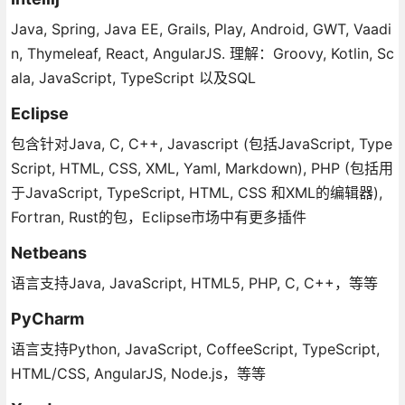
Java, Spring, Java EE, Grails, Play, Android, GWT, Vaadi
n, Thymeleaf, React, AngularJS. 理解：Groovy, Kotlin, Sc
ala, JavaScript, TypeScript 以及SQL
Eclipse
包含针对Java, C, C++, Javascript (包括JavaScript, Type
Script, HTML, CSS, XML, Yaml, Markdown), PHP (包括用
于JavaScript, TypeScript, HTML, CSS 和XML的编辑器),
Fortran, Rust的包，Eclipse市场中有更多插件
Netbeans
语言支持Java, JavaScript, HTML5, PHP, C, C++，等等
PyCharm
语言支持Python, JavaScript, CoffeeScript, TypeScript,
HTML/CSS, AngularJS, Node.js，等等