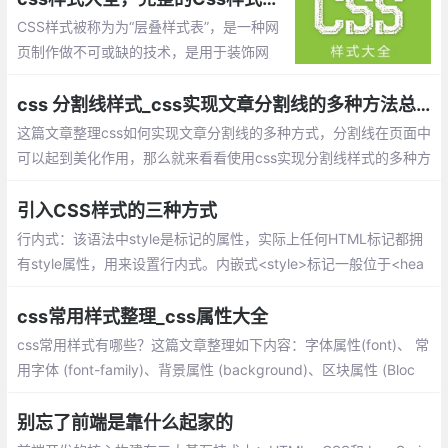
CSS样式被称为为“层叠样式表”，是一种网
页制作做不可或缺的技术，是用于装饰网
页，达到设计效果的一种样式语言。
css 分割线样式_css实现文章分割线的多种方法总结
这篇文章整理css如何实现文章分割线的多种方式，分割线在页面中
可以起到美化作用，那么就来看看使用css实现分割线样式的多种方
法：单个标签实现分隔线、巧用背景色实现分隔线、inline-block实
现分隔线、浮动实现分隔线、利用字符实现分隔线
引入CSS样式的三种方式
行内式：该语法中style是标记的属性，实际上任何HTML标记都拥
有style属性，用来设置行内式。内嵌式<style>标记一般位于<hea
d>标记中的<title>标记之后，也可以把它放在HTML文档的任何地
方。
css常用样式整理_css属性大全
css常用样式有哪些？这篇文章整理如下内容：字体属性(font)、 常
用字体 (font-family)、背景属性 (background)、区块属性 (Bloc
k)、方框属性 (Box)、边框属性 (Border)、列表属性 (List-style)、
定位属性 (Position)、CSS文字属性
别忘了前端是靠什么起家的