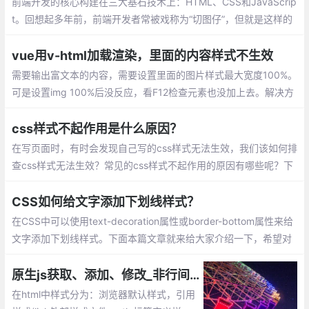
前端开发的核心构建在三大基石技术上：HTML、CSS和JavaScrip
t。回想起多年前，前端开发者常被戏称为“切图仔”，但就是这样的
角色，通过精湛的CSS技巧，能够实现各种复杂的交互和特效
vue用v-html加载渲染，里面的内容样式不生效
需要输出富文本的内容，需要设置里面的图片样式最大宽度100%。
可是设置img 100%后没反应，看F12检查元素也没加上去。解决方
法有2个：coped属性导致css仅对当前组件生效
css样式不起作用是什么原因？
在写页面时，有时会发现自己写的css样式无法生效，我们该如何排
查css样式无法生效？常见的css样式不起作用的原因有哪些呢？下
面我们就来看一下css样式不起作用的原因。
CSS如何给文字添加下划线样式？
在CSS中可以使用text-decoration属性或border-bottom属性来给
文字添加下划线样式。下面本篇文章就来给大家介绍一下，希望对
大家有所帮助。
原生js获取、添加、修改_非行间css样式
在html中样式分为：浏览器默认样式，引用