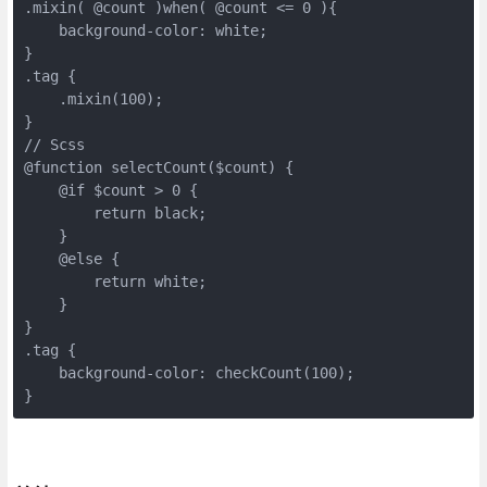
.mixin( @count )when( @count <= 0 ){

    background-color: white;

}

.tag {

    .mixin(100);

}

// Scss

@function selectCount($count) {

    @if $count > 0 {

        return black;

    }

    @else {

        return white;

    }

}

.tag {

    background-color: checkCount(100);

}