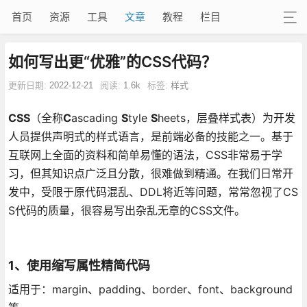
首页
资源
工具
文章
教程
栏目
如何写出更“优雅”的CSS代码？
更新日期:
2022-12-21
阅读:
1.6k
标签:
样式
CSS
（全称
C
ascading
S
tyle
S
heets，层叠样式表）为开发
人员提供声明式的样式语言，是前端必备的技能之一。基于
互联网上全面的资料和简单易懂的语法，CSS非常易于学
习，但其知识点广泛且分散，很难做到精通。在我们日常开
发中，受限于原代码混乱、DDL将近等问题，常常忽视了CS
S代码的质量，很容易写出杂乱无章的CSS文件。
1、使用缩写属性精简代码
适用于：margin、padding、border、font、background