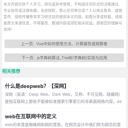
本文内容仅供个人学习、研究或参考使用，不构成任何形式的决策建议、
专业指导或法律依据。未经授权，禁止任何单位或个人以商业售卖、虚假
宣传、侵权传播等非学习研究目的使用本文内容。如需分享或转载，请保
留原文来源信息，不得篡改、删减内容或侵犯相关权益。感谢您的理解与
支持！
上一页:
Vue中如何使用方法、计算属性或观察者
下一页:
js字典树算法_Trie树(字典树)实现与应用
相关推荐
什么是deepweb？【深网】
深网（英语：Deep Web、Dark Web，又称、不可见网、隐藏网）
是指互联网上那些不能被标准搜索引擎索引的非表面网络内容。de
ep web包含那些存储在网络数据库里、不能通过超链接访问而需要
通过动态网页技术访问的资源集合
web在互联网中的定义
web的本意是蜘蛛网和网的意思，在网页设计中我们称为网页的意