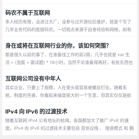
着先进者的步伐，捎带做一些向落后领域搬砖的事情，开上帝视
角，攫取丰厚回报，并不是很难的事情。
码农不属于互联网
本人经历有限，没进过大厂，没参与过开源社区维护，就是个写了
几年业务代码的底层码农。一切观点来源于自身经验和网络，如有
偏颇，你也不能来打我，请谨慎阅读。
身在或将在互联网行业的你，该如何突围？
那是很久以前的事了，在准备找工作的前2周，几乎也就是 var 生
活 = (泡面 + 面试题) * 18小时。当然不论准备得再好，有些东西也
会忘记、或者理解不够到位，又或者有些紧张，最终导致最开始的
几面效果不是很理想，有的甚至可以算是很尬
互联网公司没有中年人
其实企业，只要上了规模，人在里头就容易被螺丝钉化，随着系
统，制度的完善，你看起来操盘很大的一个生意，但其实仅仅是航
母的一部分。今天你看到的那一群挤破头进腾讯阿里头条百度美团
的年轻人
IPv4 向 IPv6 的过渡技术
随着互联网 IPv4 公有地址的枯竭，各国都加大了推广 IPv6 的速
度。IPv4 向 IPv6 的过渡技术主要包括 双协议栈 、 隧道模式 和 翻
译技术 。实现 IPv6 节点与 IPv4 节点互通最直接的方式是在 IPv6