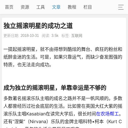
首页
资源
工具
文章
教程
栏目
独立摇滚明星的成功之道
更新日期:
2018-10-31
阅读:
3.5k
标签:
互联网
一提起摇滚明星，就不由得想到酷炫的舞台、疯狂的粉丝和
纸醉金迷的生活。可是，如果只靠运气，而缺少奋发图强的
特质，也无法走向成功。
成为独立的摇滚明星，单靠幸运是不够的
多数著名摇滚乐队主唱的成名之路并不是一帆风顺的。多数
人都曾经历过社会底层的生活。比如曾在英国大红大紫的摇
滚乐队主唱Kasabian在读完大学后，很长时间
在农场帮工
。
还有“涅槃”（Nirvana）乐队的金牌主唱科特•柯本（Kurt C