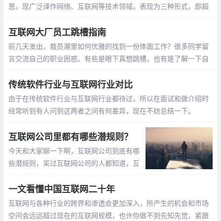
思。现广泛译作网络、互联网等技术领域。表现为三种形式，即超
文本(hypertext)、超媒体(hypermedia)、超文本传输协议(HTTP)
等。
互联网大厂员工跳槽指南
前几天发出，裁员潮里如何优雅的找到一份体面工作？很多同学留
言交流自己的职业困惑。有些是眼下真想跳槽，也有是了解一下自
己在当下环境中的市场竞争力。今天就问号最多的，大厂员工职业
选择问题，理一下自己的想法
传统软件行业与互联网行业对比
由于在传统软件行业与互联网行业都待过，所以在面试和做介绍时
经常听到有人问到这两者之间有何差异，现在不妨总结一下。
互联网公司里都有哪些潜规则？
今天和大家聊一下啊，互联网公司到底有哪
些潜规则，呆过互联网公司的人都知道，互
联网公司的很多玩法都是在传统行业很少见
到的，所以今天给大家讲一些互联网公司的
一文看懂中国互联网二十年
潜规则，如果你们身在互联网公司相信也能
互联网与各种行业的跨界和渗透会更加深入，所产生的机会和市场
感同身受
空间会远远超过现在的互联网规模，也许你做不到先知先觉，紧跟