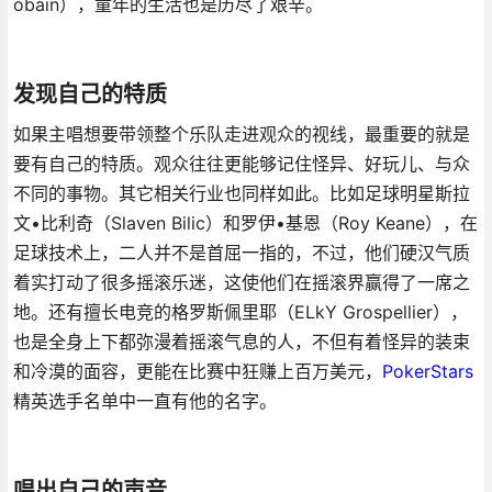
obain），童年的生活也是历尽了艰辛。
发现自己的特质
如果主唱想要带领整个乐队走进观众的视线，最重要的就是
要有自己的特质。观众往往更能够记住怪异、好玩儿、与众
不同的事物。其它相关行业也同样如此。比如足球明星斯拉
文•比利奇（Slaven Bilic）和罗伊•基恩（Roy Keane），在
足球技术上，二人并不是首屈一指的，不过，他们硬汉气质
着实打动了很多摇滚乐迷，这使他们在摇滚界赢得了一席之
地。还有擅长电竞的格罗斯佩里耶（ELkY Grospellier），
也是全身上下都弥漫着摇滚气息的人，不但有着怪异的装束
和冷漠的面容，更能在比赛中狂赚上百万美元，
PokerStars
精英选手名单中一直有他的名字。
唱出自己的声音