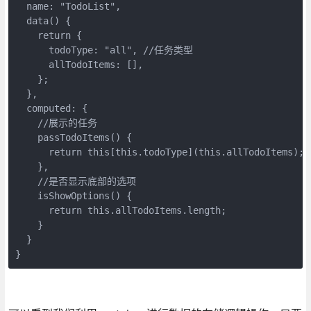
  name: "TodoList",

  data() {

    return {

      todoType: "all", //任务类型

      allTodoItems: [],

    };

  },

  computed: {

    //展示的任务

    passTodoItems() {

      return this[this.todoType](this.allTodoItems);

    },

    //是否显示底部的选项

    isShowOptions() {

      return this.allTodoItems.length;

    }

  }

}