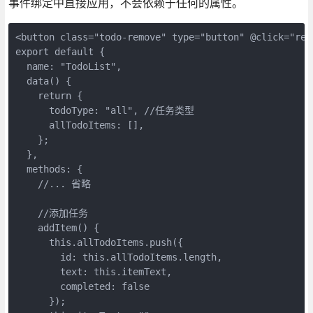
事件绑定中直接应用，不会依赖于任何的属性。
<button class="todo-remove" type="button" @click="rem
export default {

  name: "TodoList",

  data() {

    return {

      todoType: "all", //任务类型

      allTodoItems: [],

    };

  },

  methods: {

    //... 省略

    //添加任务

    addItem() {

      this.allTodoItems.push({

        id: this.allTodoItems.length,

        text: this.itemText,

        completed: false

      });
