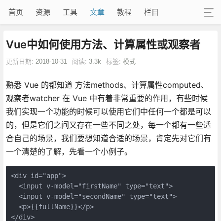
首页
资源
工具
文章
教程
栏目
Vue中如何使用方法、计算属性或观察者
更新日期:
2018-10-31
阅读:
3.3k
标签:
模式
熟悉 Vue 的都知道 方法methods、计算属性computed、
观察者watcher 在 Vue 中有着非常重要的作用，有些时候
我们实现一个功能的时候可以使用它们中任何一个都是可以
的，但是它们之间又存在一些不同之处，每一个都有一些适
合自己的场景，我们要想知道合适的场景，肯定先对它们有
一个清楚的了解，先看一个小例子。
<div id="app">

  <input v-model="firstName" type="text">

  <input v-model="secondName" type="text">

  <p>{{fullName}}</p>

</div>