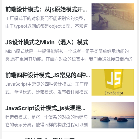
时，可以为对象创建一个占位符（代理），以便控制对它的访问，
我们实际上访问的是代理对象。
前端设计模式：从js原始模式开始，去理解Js工厂模式和构造函数模式
工厂模式下的对象我们不能识别它的类型，
由于typeof返回的都是object类型，不知道
它是那个对象的实例。另外每次造人时都要
创建一个独立的person的对象，会造成代码
JS设计模式之Mixin（混入）模式
臃肿的情况。
Mixin模式就是一些提供能够被一个或者一组子类简单继承功能的
类,意在重用其功能。在面向对象的语言中，我们会通过接口继承的
方式来实现功能的复用。
前端四种设计模式_JS常见的4种模式
JavaScript中常见的四种设计模式：工厂模
式、单例模式、沙箱模式、发布者订阅模式
JavaScript设计模式_js实现建造者模式
建造者模式：是将一个复杂的对象的构建与
它的表示分离，使得同样的构建过程可以创
建不同的表示。工厂类模式提供的是创建单