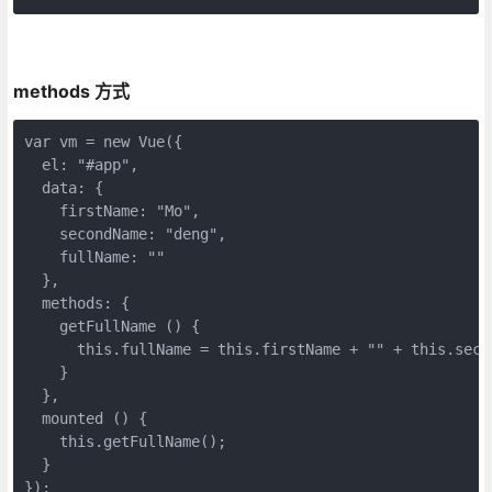
methods 方式
var vm = new Vue({

  el: "#app",

  data: {

    firstName: "Mo",

    secondName: "deng",

    fullName: ""

  },

  methods: {

    getFullName () {

      this.fullName = this.firstName + "" + this.secon
    }

  },

  mounted () {

    this.getFullName();

  }

});