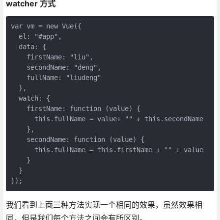
watcher 方式
var vm = new Vue({

  el: "#app",

  data: {

    firstName: "liu",

    secondName: "deng",

    fullName: "liudeng"

  },

  watch: {

    firstName: function (value) {

      this.fullName = value+ "" + this.secondName

    },

    secondName: function (value) {

      this.fullName = this.firstName + "" + value

    }

  }

});
我们看到上面三种方法实现一个相同的效果，虽然效果相
同，但是我们每个方法之间会有所区别。