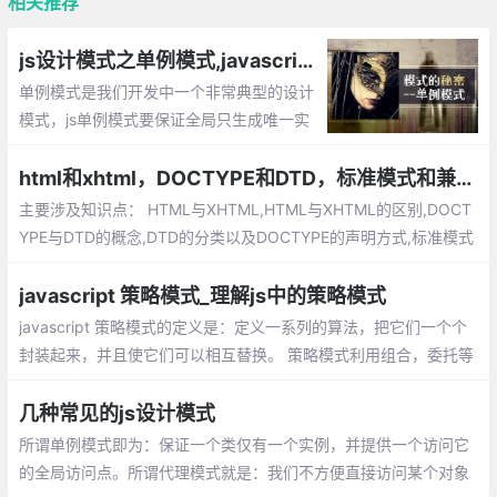
相关推荐
js设计模式之单例模式,javascript如何将一个对象设计成单例
单例模式是我们开发中一个非常典型的设计
模式，js单例模式要保证全局只生成唯一实
例，提供一个单一的访问入口，单例的对象
不同于静态类，我们可以延迟单例对象的初
html和xhtml，DOCTYPE和DTD，标准模式和兼容模式
始化，通常这种情况发生在我们需要等待加
主要涉及知识点： HTML与XHTML,HTML与XHTML的区别,DOCT
载创建单例的依赖。
YPE与DTD的概念,DTD的分类以及DOCTYPE的声明方式,标准模式
（Standard Mode）和兼容模式（Quircks Mode）,标准模式（St
andard Mode）和兼容模式（Quircks Mode）的区别
javascript 策略模式_理解js中的策略模式
javascript 策略模式的定义是：定义一系列的算法，把它们一个个
封装起来，并且使它们可以相互替换。 策略模式利用组合，委托等
技术和思想，有效的避免很多if条件语句，策略模式提供了开放-封
闭原则，使代码更容易理解和扩展， 策略模式中的代码可以复用。
几种常见的js设计模式
所谓单例模式即为：保证一个类仅有一个实例，并提供一个访问它
的全局访问点。所谓代理模式就是：我们不方便直接访问某个对象