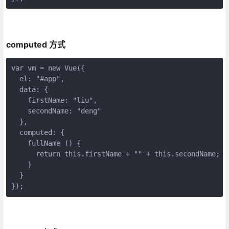
computed 方式
var vm = new Vue({

  el: "#app",

  data: {

    firstName: "liu",

    secondName: "deng"

  },

  computed: {

    fullName () {

      return this.firstName + "" + this.secondName;

    }

  }

});