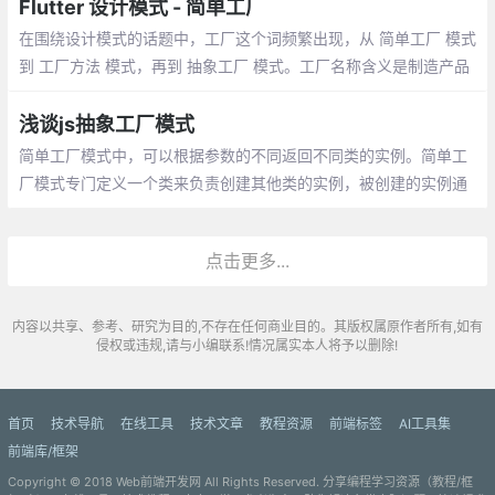
个类的模式，而建造者模式则是将各种产品
Flutter 设计模式 - 简单工厂
集中起来进行管理，用来创建复合对象
在围绕设计模式的话题中，工厂这个词频繁出现，从 简单工厂 模式
到 工厂方法 模式，再到 抽象工厂 模式。工厂名称含义是制造产品
的工业场所，应用在面向对象中，顺理成章地成为了比较典型的创
建型模式
浅谈js抽象工厂模式
简单工厂模式中，可以根据参数的不同返回不同类的实例。简单工
厂模式专门定义一个类来负责创建其他类的实例，被创建的实例通
常都具有共同的父类。 比如你去专门卖鼠标的地方你可以买各种各
样的鼠标
点击更多...
内容以共享、参考、研究为目的,不存在任何商业目的。其版权属原作者所有,如有
侵权或违规,请与小编联系!情况属实本人将予以删除!
首页
技术导航
在线工具
技术文章
教程资源
前端标签
AI工具集
前端库/框架