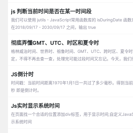
js 判断当前时间是否在某一时间段
我们可以使用 jutils - JavaScript常用函数库的 isDuringDa
在2018/09/17 - 2030/09/17 之间，输出 true
彻底弄懂GMT、UTC、时区和夏令时
格林威治时间、世界时、祖鲁时间、GMT、UTC、跨时区、夏令
定，不得不再去查一查，处理完可能过段时间又忘记。今天，我们
JS倒计时
时间戳：当前时间距离1970年1月1日一共过了多少毫秒。得到当
秒 即是倒计时。
Js实时显示系统时间
在页面找一个合适的位置添加div标签，用于显示时间;自定义JavaScri
示系统时间