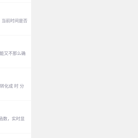
间）， 当前时间是否
可能又不那么确
化成 时 分
()函数，实时显