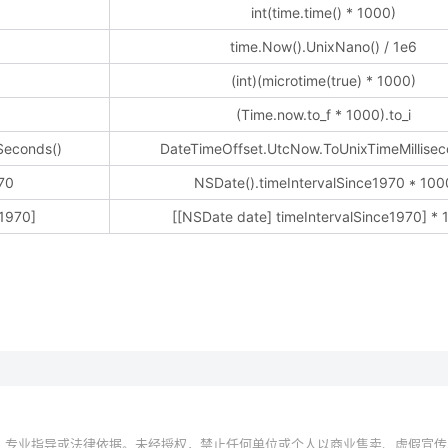
int(time.time() * 1000)
time.Now().UnixNano() / 1e6
(int)(microtime(true) * 1000)
(Time.now.to_f * 1000).to_i
Seconds()
DateTimeOffset.UtcNow.ToUnixTimeMillisec
70
NSDate().timeIntervalSince1970 * 100
e1970]
[[NSDate date] timeIntervalSince1970] * 
、专业指导或法律依据。未经授权，禁止任何单位或个人以商业售卖、虚假宣传