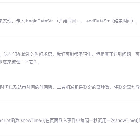
te 函数来实现，传入 beginDateStr （开始时间）， endDateStr（结束时
时，这些眼花缭乱的时间术语，我们可能都不陌生，但是真正遇到问题，
彻底来梳理一下它们。
前时间以及结束时间的时间戳，二者相减即是剩余的毫秒数，将剩余毫秒数转
pt函数 showTime();在页面载入事件中每隔一秒调用一次showTime