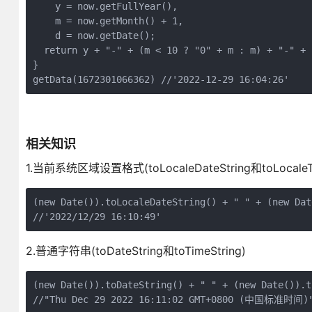
    y = now.getFullYear(),
    m = now.getMonth() + 1,
    d = now.getDate();
  return y + "-" + (m < 10 ? "0" + m : m) + "-" + 
}
getData(1672301066362) //'2022-12-29 16:04:26'
相关知识
1.当前系统区域设置格式(toLocaleDateString和toLocaleTi
(new Date()).toLocaleDateString() + " " + (new Dat
//'2022/12/29 16:10:49'
2.普通字符串(toDateString和toTimeString)
(new Date()).toDateString() + " " + (new Date()).t
//"Thu Dec 29 2022 16:11:02 GMT+0800 (中国标准时间)