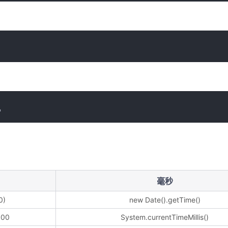
"
毫秒
0)
new Date().getTime()
000
System.currentTimeMillis()