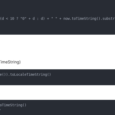
(d < 10 ? "0" + d : d) + " " + now.toTimeString().substr
meString)
e()).toLocaleTimeString()
oTimeString()
"