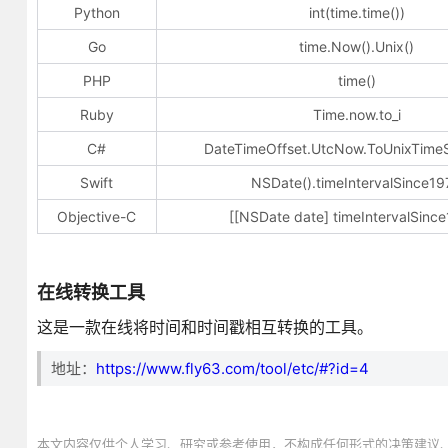
Python
int(time.time())
Go
time.Now().Unix()
PHP
time()
Ruby
Time.now.to_i
C#
DateTimeOffset.UtcNow.ToUnixTime
Swift
NSDate().timeIntervalSince19
Objective-C
[[NSDate date] timeIntervalSinc
在线转换工具
这是一款在线将时间和时间戳相互转换的工具。
地址：
https://www.fly63.com/tool/etc/#?id=4
本文内容仅供个人学习、研究或参考使用，不构成任何形式的决策建议