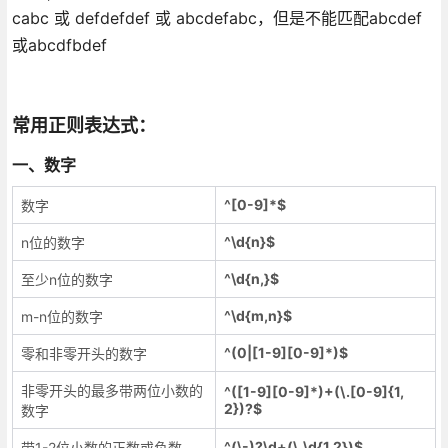
cabc 或 defdefdef 或 abcdefabc，但是不能匹配abcdef
或abcdfbdef
常用正则表达式：
一、数字
^[0-9]*$
数字
^\d{n}$
n位的数字
^\d{n,}$
至少n位的数字
^\d{m,n}$
m-n位的数字
^(0|[1-9][0-9]*)$
零和非零开头的数字
非零开头的最多带两位小数的
^([1-9][0-9]*)+(\.[0-9]{1,
2})?$
数字
^(\-)?\d+(\.\d{1,2})$
带1-2位小数的正数或负数