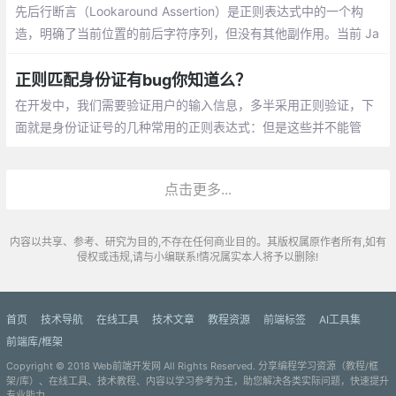
先后行断言（Lookaround Assertion）是正则表达式中的一个构
造，明确了当前位置的前后字符序列，但没有其他副作用。当前 Ja
vaScript 唯一支持的 Lookaround Assertion 是 先行断言，其匹配
当前位置接下来的字符序列
正则匹配身份证有bug你知道么？
在开发中，我们需要验证用户的输入信息，多半采用正则验证，下
面就是身份证证号的几种常用的正则表达式：但是这些并不能管
用，是不是很气人？这是为什么呢？
点击更多...
内容以共享、参考、研究为目的,不存在任何商业目的。其版权属原作者所有,如有
侵权或违规,请与小编联系!情况属实本人将予以删除!
首页
技术导航
在线工具
技术文章
教程资源
前端标签
AI工具集
前端库/框架