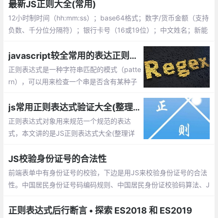
最新JS正则大全(常用)
12小时制时间（hh:mm:ss）；base64格式；数字/货币金额（支持
负数、千分位分隔符）；银行卡号（16或19位）；中文姓名；新能
源车牌号
javascript较全常用的表达正则验证,js中采用test()方法
正则表达式是一种字符串匹配的模式（patte
rn），可以用来检查一个串是否含有某种子
串、将匹配的子串替换或者从某个串中取出
符合某个条件的子串等。本文整理了JS较全
js常用正则表达式验证大全(整理详细且实用)
且实用正则表达式。
正则表达式对象用来规范一个规范的表达
式，本文讲的是JS正则表达式大全(整理详
细且实用),包括校验数字、字符、一些特殊
的需求等等
JS校验身份证号的合法性
前端表单中有身份证号的校验，下边是用JS来校验身份证号的合法
性。中国居民身份证号码编码规则、中国居民身份证校验码算法、J
S校验身份证合法性。
正则表达式后行断言 • 探索 ES2018 和 ES2019