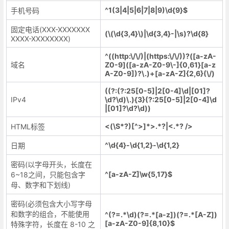
^1(3|4|5|6|7|8|9)\d{9}$
手机号码
固定电话(XXX-XXXXXXX
(\(\d{3,4}\)|\d{3,4}-|\s)?\d{8}
XXXX-XXXXXXXX)
^((http:\/\/)|(https:\/\/))?([a-zA-
域名
Z0-9]([a-zA-Z0-9\-]{0,61}[a-z
A-Z0-9])?\.)+[a-zA-Z]{2,6}(\/)
((?:(?:25[0-5]|2[0-4]\d|[01]?
IPv4
\d?\d)\.){3}(?:25[0-5]|2[0-4]\d
|[01]?\d?\d))
<(\S*?)[^>]*>.*?|<.*? />
HTML标签
^\d{4}-\d{1,2}-\d{1,2}
日期
密码(以字母开头，长度在
^[a-zA-Z]\w{5,17}$
6~18之间，只能包含字
母、数字和下划线)
密码(必须包含大小写字母
和数字的组合，不能使用
^(?=.*\d)(?=.*[a-z])(?=.*[A-Z])
[a-zA-Z0-9]{8,10}$
特殊字符，长度在 8-10 之