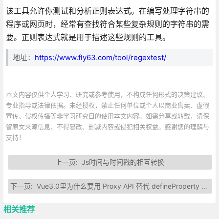
该工具允许你测试和分析正则表达式。在编写处理字符串的
程序或网页时，经常有查找符合某些复杂规则的字符串的需
要。正则表达式就是用于描述这些规则的工具。
地址：
https://www.fly63.com/tool/regextest/
本文内容仅供个人学习、研究或参考使用，不构成任何形式的决策建议、
专业指导或法律依据。未经授权，禁止任何单位或个人以商业售卖、虚假
宣传、侵权传播等非学习研究目的使用本文内容。如需分享或转载，请保
留原文来源信息，不得篡改、删减内容或侵犯相关权益。感谢您的理解与
支持！
上一页:
Js时间与时间戳的相互转换
下一页:
Vue3.0里为什么要用 Proxy API 替代 defineProperty API ？
相关推荐