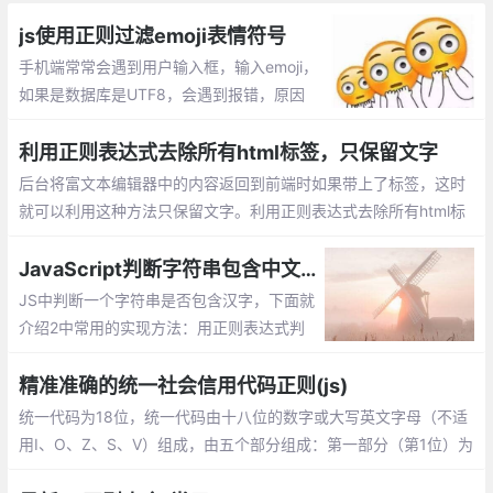
js使用正则过滤emoji表情符号
手机端常常会遇到用户输入框，输入emoji，
如果是数据库是UTF8，会遇到报错，原因
是：UTF-8编码有可能是两个、三个、四个
字节。Emoji表情是4个字节，而Mysql的utf
利用正则表达式去除所有html标签，只保留文字
8编码最多3个字节，所以数据插不进去。
后台将富文本编辑器中的内容返回到前端时如果带上了标签，这时
就可以利用这种方法只保留文字。利用正则表达式去除所有html标
签，只保留文字
JavaScript判断字符串包含中文字符的方法总结
JS中判断一个字符串是否包含汉字，下面就
介绍2中常用的实现方法：用正则表达式判
断、用 Unicode 字符范围判断。
精准准确的统一社会信用代码正则(js)
统一代码为18位，统一代码由十八位的数字或大写英文字母（不适
用I、O、Z、S、V）组成，由五个部分组成：第一部分（第1位）为
登记管理部门代码，9表示工商部门；(数字或大写英文字母)