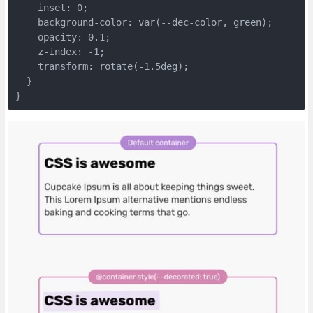
    inset: 0;

    background-color: var(--dec-color, green);

    opacity: 0.1;

    z-index: -1;

    transform: rotate(-1.5deg);

  }

}