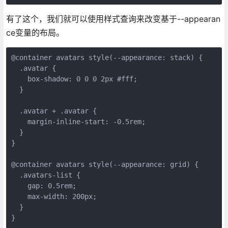
有了这个，我们就可以使用样式查询来改变基于--appearan
ce变量的布局。
@container avatars style(--appearance: stack) {

  .avatar {

    box-shadow: 0 0 0 2px #fff;

  }

  .avatar + .avatar {

    margin-inline-start: -0.5rem;

  }

}

@container avatars style(--appearance: grid) {

  .avatars-list {

    gap: 0.5rem;

    max-width: 200px;

  }

}