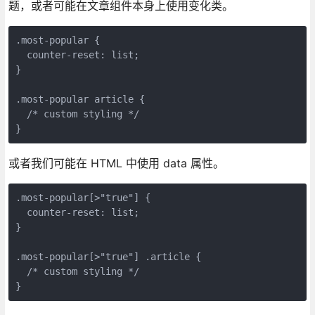
题，或者可能在文章组件本身上使用变化类。
.most-popular {

  counter-reset: list;

}

.most-popular article {

  /* custom styling */

}
或者我们可能在 HTML 中使用 data 属性。
.most-popular[>"true"] {

  counter-reset: list;

}

.most-popular[>"true"] .article {

  /* custom styling */

}