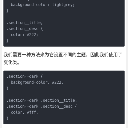
  background-color: lightgrey;

}

.section__title,

.section__desc {

  color: #222;

}
我们需要一种方法来为它设置不同的主题，因此我们使用了
变化类。
.section--dark {

  background-color: #222;

}

.section--dark .section__title,

.section--dark .section__desc {

  color: #fff;

}