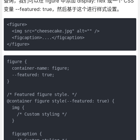
查询，我们可以在 figure 中添加 display: flex 或一个 CSS
变量 --featured: true，然后基于这个进行样式设置。
<figure>

  <img src="cheesecake.jpg" alt="" />

  <figcaption>....</figcaption>

</figure>
figure {

  container-name: figure;

  --featured: true;

}

/* Featured figure style. */

@container figure style(--featured: true) {

  img {

    /* Custom styling */

  }

  figcaption {
