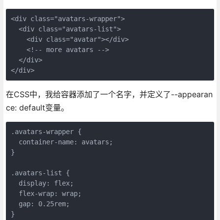
<div class="avatars-wrapper">

  <div class="avatars-list">

    <div class="avatar"></div>

    <!-- more avatars -->

  </div>

</div>
在CSS中，我给容器添加了一个名字，并定义了--appearan
ce: default变量。
.avatars-wrapper {

  container-name: avatars;

}

.avatars-list {

  display: flex;

  flex-wrap: wrap;

  gap: 0.25rem;

}