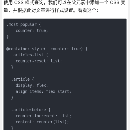
使用 CSS 样式查询，我们可以在父元素中添加一个 CSS 变
量，并根据此对文章进行样式设置。看看这个：
.most-popular {

  --counter: true;

}

@container style(--counter: true) {

  .articles-list {

    counter-reset: list;

  }

  .article {

    display: flex;

    align-items: flex-start;

  }

  .article:before {

    counter-increment: list;

    content: counter(list);

  }
