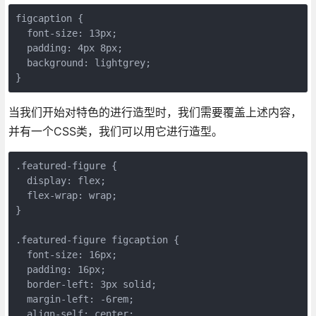
figcaption {

  font-size: 13px;

  padding: 4px 8px;

  background: lightgrey;

}
当我们开始对特色的进行造型时，我们需要覆盖上述内容，
并有一个CSS类，我们可以用它进行造型。
.featured-figure {

  display: flex;

  flex-wrap: wrap;

}

.featured-figure figcaption {

  font-size: 16px;

  padding: 16px;

  border-left: 3px solid;

  margin-left: -6rem;

  align-self: center;
