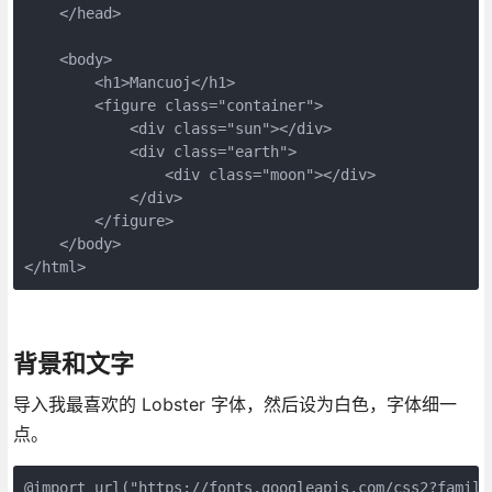
    </head>

    <body>

        <h1>Mancuoj</h1>

        <figure class="container">

            <div class="sun"></div>

            <div class="earth">

                <div class="moon"></div>

            </div>

        </figure>

    </body>

</html>
背景和文字
导入我最喜欢的 Lobster 字体，然后设为白色，字体细一
点。
@import url("https://fonts.googleapis.com/css2?family