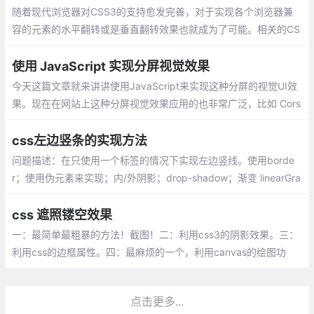
时设置其中文本的样式。
随着现代浏览器对CSS3的支持愈发完善，对于实现各个浏览器兼
容的元素的水平翻转或是垂直翻转效果也就成为了可能。相关的CS
S代码如下：
使用 JavaScript 实现分屏视觉效果
今天这篇文章就来讲讲使用JavaScript来实现这种分屏的视觉UI效
果。现在在网站上这种分屏视觉效果应用的也非常广泛，比如 Cors
air website。
css左边竖条的实现方法
问题描述：在只使用一个标签的情况下实现左边竖线。使用borde
r；使用伪元素来实现；内/外阴影；drop-shadow；渐变 linearGra
dient
css 遮照镂空效果
一：最简单最粗暴的方法！截图！二：利用css3的阴影效果。三：
利用css的边框属性。四：最麻烦的一个，利用canvas的绘图功
能。五：遮罩层加box
点击更多...