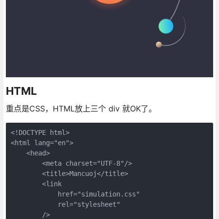
HTML
重点是CSS，HTML放上三个 div 就OK了。
<!DOCTYPE html>

<html lang="en">

    <head>

        <meta charset="UTF-8"/>

        <title>Mancuoj</title>

        <link

            href="simulation.css"

            rel="stylesheet"

        />
