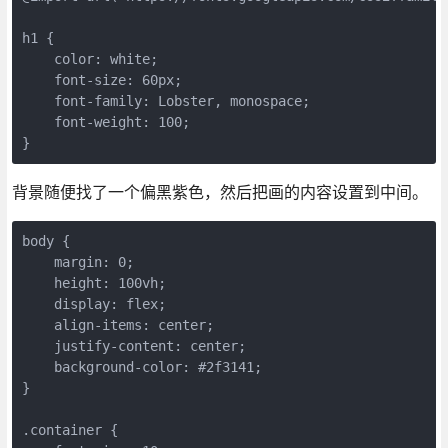
h1 {

    color: white;

    font-size: 60px;

    font-family: Lobster, monospace;

    font-weight: 100;

背景随便找了一个偏黑紫色，然后把画的内容设置到中间。
body {

    margin: 0;

    height: 100vh;

    display: flex;

    align-items: center;

    justify-content: center;

    background-color: #2f3141;

}

.container {
