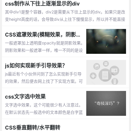
组样式平滑的切换到另一组样式。
css制作从下往上逐渐显示的div
其中div1是整个容器，div2是需要从下往上显示的div。如果只是改
变height高度的话，会导致div从上往下慢慢显示，所以并不能直接
设置div2的高度来达成效果，此时我们需要一个遮罩mask来帮助di
v2达成想要的效果。
CSS遮罩效果(模糊效果，阴影效果，毛玻璃效果)
一般遮罩加上透明度opacity就是阴影效果。
阴影效果和一般遮罩一样，唯一不同的是设
置.mask遮罩的背景色用rgba()表示，当然h
sla()也是可以的。模糊效果(毛玻璃效果) 通
js如何实现新手引导效果？
过 filter来实现
js最近有个小伙伴问到了怎么实现新手引导
的效果，然后便去网上找了下实现方案。可
以通过css的border来实现。
css文字选中效果
文字选中效果，这个可能很少有人注意过。
在默认状态先一般选中的文本颜色是白字蓝
底的，不过可以通过CSS进行设置。::select
ion定义元素上的伪选择器，以便在选定元素
CSS垂直翻转/水平翻转