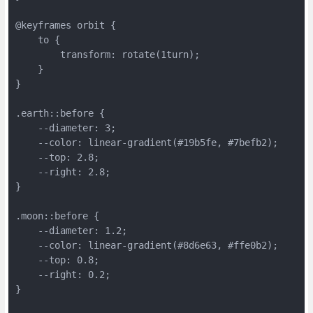
@keyframes orbit {

    to {

        transform: rotate(1turn);

    }

}

.earth::before {

    --diameter: 3;

    --color: linear-gradient(#19b5fe, #7befb2);

    --top: 2.8;

    --right: 2.8;

}

.moon::before {

    --diameter: 1.2;

    --color: linear-gradient(#8d6e63, #ffe0b2);

    --top: 0.8;

    --right: 0.2;

}
