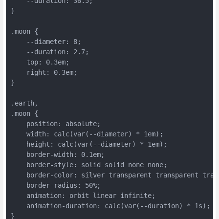
    --duration: 36.5;

}

.moon {

    --diameter: 8;

    --duration: 2.7;

    top: 0.3em;

    right: 0.3em;

}

.earth,

.moon {

    position: absolute;

    width: calc(var(--diameter) * 1em);

    height: calc(var(--diameter) * 1em);

    border-width: 0.1em;

    border-style: solid solid none none;

    border-color: silver transparent transparent trans
    border-radius: 50%;

    animation: orbit linear infinite;

    animation-duration: calc(var(--duration) * 1s);

}
