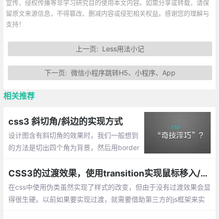
宣传、侵权传播等非学习研究目的使用本文内容。如需分享或转载，请保
留原文来源信息，不得篡改、删减内容或侵犯相关权益。感谢您的理解与
支持！
上一页:
Less用法小记
下一页:
微信小程序跳转H5、小程序、App
相关推荐
css3 斜切角/斜边的实现方式
设计图含有斜切角的效果时，我们一般想到
的方法是切出四个角为背景，然后用border
连起来，这样就能显示出该效果了，那么直
接使用css呢？下面就整理css做斜边的效
CSS3的过渡效果，使用transition实现鼠标移入/移出效果
果。
在css中使用伪类虽然实现了样式的改变，但由于没有过渡效果会显
得很生硬。以前如果要实现过渡，就需要借助第三方的js框架来实
现。现在只需要使用CSS3的过渡（transition）功能，就可以从一