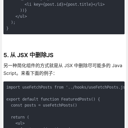
        <li key={post.id}>{post.title}</li>
      ))}
    </ul>
  );
}
5. 从 JSX 中删除JS
另一种简化组件的方式就是从 JSX 中删除尽可能多的 Java
Script。来看下面的例子：
import useFetchPosts from '../hooks/useFetchPosts.js'
export default function FeaturedPosts() {
  const posts = useFetchPosts()
  return (
    <ul>