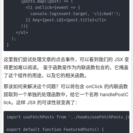
      {posts.map((post) => (
        <li onClick={event => {
          console.log(event.target, 'clicked!');
        }} key={post.id}>{post.title}</li>
      ))}
    </ul>
  );
}
这里我们尝试处理文章的点击事件，可以看到我们的 JSX 变
得更加难以阅读。 鉴于函数是作为内联函数包含的，它掩盖
了这个组件的用途，以及它的相关函数。
那该如何来解决这个问题？可以将包含 onClick 的内联函数
提取到一个单独的处理函数中，给它一个名称 handlePostC
lick。这样 JSX 的可读性就变高了：
import useFetchPosts from '../hooks/useFetchPosts.js'
export default function FeaturedPosts() {