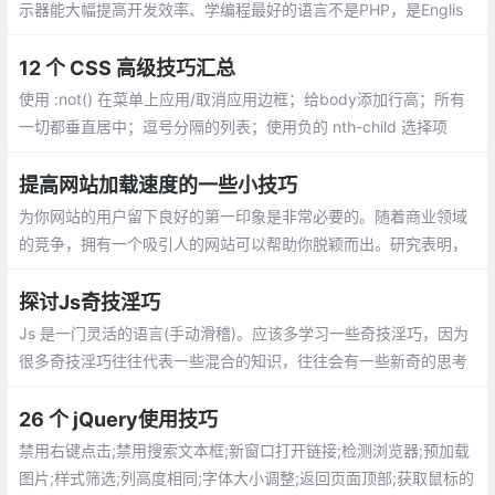
示器能大幅提高开发效率、学编程最好的语言不是PHP，是Englis
h、东西交付之前偷偷测试一遍、问别人之前最好先自己百度，goo
gle一下、把觉得不靠谱的需求放到最后做，很可能到时候需求就变
12 个 CSS 高级技巧汇总
了...
使用 :not() 在菜单上应用/取消应用边框；给body添加行高；所有
一切都垂直居中；逗号分隔的列表；使用负的 nth-child 选择项
目；对图标使用SVG；优化显示文本；对纯CSS滑块使用 max-hei
ght；继承 box-sizing
提高网站加载速度的一些小技巧
为你网站的用户留下良好的第一印象是非常必要的。随着商业领域
的竞争，拥有一个吸引人的网站可以帮助你脱颖而出。研究表明，
如果加载时间超过3秒，会有 40％ 的用户放弃访问你的网站
探讨Js奇技淫巧
Js 是一门灵活的语言(手动滑稽)。应该多学习一些奇技淫巧，因为
很多奇技淫巧往往代表一些混合的知识，往往会有一些新奇的思考
与体验（怎么我想不出来？）
26 个 jQuery使用技巧
禁用右键点击;禁用搜索文本框;新窗口打开链接;检测浏览器;预加载
图片;样式筛选;列高度相同;字体大小调整;返回页面顶部;获取鼠标的