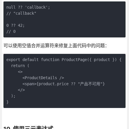
null ?? 'callback';
// "callback"
0 ?? 42;
// 0
可以使用空值合并运算符来修复上面代码中的问题：
export default function ProductPage({ product }) {   
  return (
     <>
       <ProductDetails />
       <span>{product.price ?? "产品不可用"}
     </>
  );
}
10. 使用三元表达式