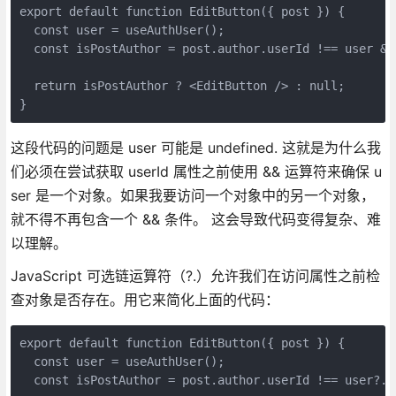
export default function EditButton({ post }) {
  const user = useAuthUser();  
  const isPostAuthor = post.author.userId !== user &&
  return isPostAuthor ? <EditButton /> : null;
}
这段代码的问题是 user 可能是 undefined. 这就是为什么我
们必须在尝试获取 userId 属性之前使用 && 运算符来确保 u
ser 是一个对象。如果我要访问一个对象中的另一个对象，
就不得不再包含一个 && 条件。 这会导致代码变得复杂、难
以理解。
JavaScript 可选链运算符（?.）允许我们在访问属性之前检
查对象是否存在。用它来简化上面的代码：
export default function EditButton({ post }) {
  const user = useAuthUser();  
  const isPostAuthor = post.author.userId !== user?.u