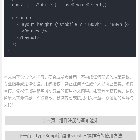
  const { isMobile } = useDeviceDetect();
  return (
    <Layout height={isMobile ? '100vh' : '80vh'}>
      <Routes />
    </Layout>
  );
}
本文内容仅供个人学习、研究或参考使用，不构成任何形式的决策建议、
专业指导或法律依据。未经授权，禁止任何单位或个人以商业售卖、虚假
宣传、侵权传播等非学习研究目的使用本文内容。如需分享或转载，请保
留原文来源信息，不得篡改、删减内容或侵犯相关权益。感谢您的理解与
支持！
上一页:
组件注册与画布渲染
下一页:
TypeScript新语法satisfies操作符的使用方法