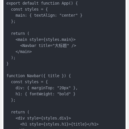
export default function App() {
  const styles = {
    main: { textAlign: "center" }
  };
  return (
    <main style={styles.main}>
      <Navbar title="大标题" />
    </main>
  );
}
function Navbar({ title }) {
  const styles = {
    div: { marginTop: "20px" },
    h1: { fontWeight: "bold" }
  };
  return (
    <div style={styles.div}>
      <h1 style={styles.h1}>{title}</h1>