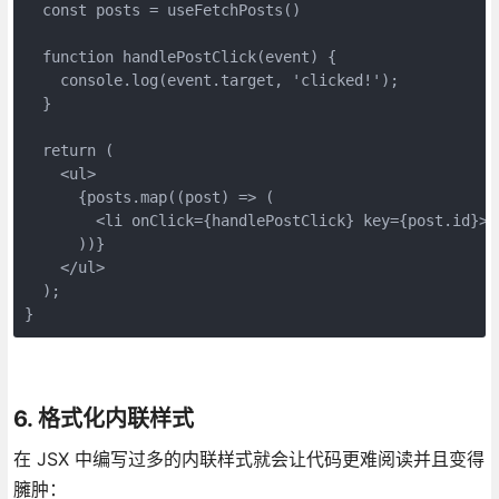
  const posts = useFetchPosts()
  function handlePostClick(event) {
    console.log(event.target, 'clicked!');   
  }
  return (
    <ul>
      {posts.map((post) => (
        <li onClick={handlePostClick} key={post.id}>{
      ))}
    </ul>
  );
}
6. 格式化内联样式
在 JSX 中编写过多的内联样式就会让代码更难阅读并且变得
臃肿：