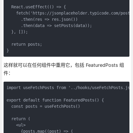
  React.useEffect(() => {
    fetch('https://jsonplaceholder.typicode.com/posts
      .then(res => res.json())
      .then(data => setPosts(data));
  }, []);
  return posts;
}
这样就可以在任何组件中重用它，包括 FeaturedPosts 组
件：
import useFetchPosts from '../hooks/useFetchPosts.js'
export default function FeaturedPosts() {
  const posts = useFetchPosts()
  return (
    <ul>
      {posts.map((post) => (