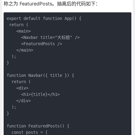
称之为 FeaturedPosts。抽离后的代码如下：
export default function App() {
 return (
    <main>
      <Navbar title="大标题" />
      <FeaturedPosts />
    </main>
  );
}
function Navbar({ title }) {
  return (
    <div>
      <h1>{title}</h1>
    </div>
  );
}
function FeaturedPosts() {
  const posts = [