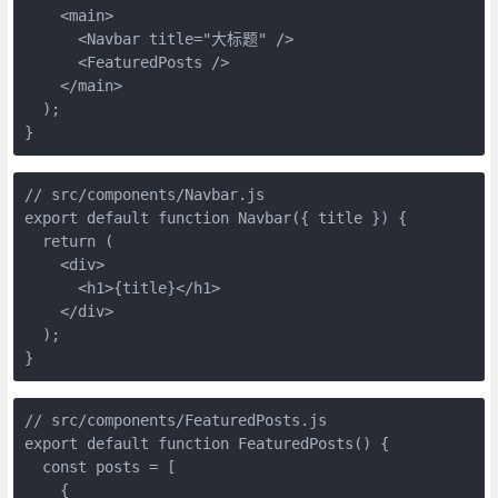
    <main>
      <Navbar title="大标题" />
      <FeaturedPosts />
    </main>
  );
}
// src/components/Navbar.js
export default function Navbar({ title }) {
  return (
    <div>
      <h1>{title}</h1>
    </div>
  );
}
// src/components/FeaturedPosts.js
export default function FeaturedPosts() {
  const posts = [
    {