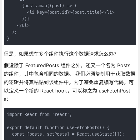
      {posts.map((post) => (
        <li key={post.id}>{post.title}</li>
      ))}
    </ul>
  );
}
但是，如果想在多个组件执行这个数据请求怎么办？
假设除了 FeaturedPosts 组件之外，还又一个名为 Posts
的组件，其中包含相同的数据。 我们必须复制用于获取数据
的逻辑并将其粘贴到该组件中。为了避免重复编写代码，可
以定义一个新的 React hook，可以称之为 useFetchPost
s：
import React from 'react';
export default function useFetchPosts() {
  const [posts, setPosts] = React.useState([]);   