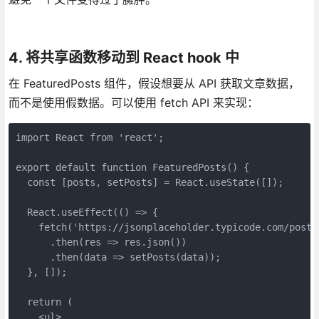
4. 将共享函数移动到 React hook 中
在 FeaturedPosts 组件，假设想要从 API 获取文章数据，
而不是使用假数据。可以使用 fetch API 来实现：
import React from 'react';
export default function FeaturedPosts() {
  const [posts, setPosts] = React.useState([]);   
  React.useEffect(() => {
    fetch('https://jsonplaceholder.typicode.com/posts
      .then(res => res.json())
      .then(data => setPosts(data));
  }, []);
  return (
    <ul>