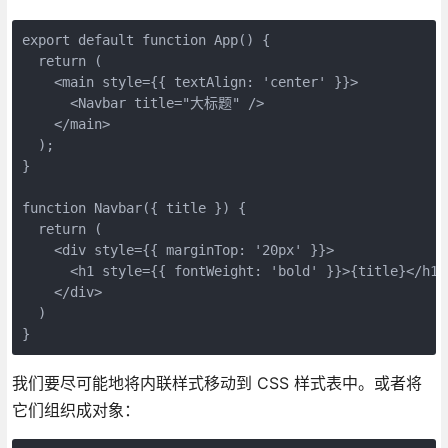
export default function App() {
  return (
    <main style={{ textAlign: 'center' }}>
      <Navbar title="大标题" />
    </main>
  );
}
function Navbar({ title }) {
  return (
    <div style={{ marginTop: '20px' }}>
      <h1 style={{ fontWeight: 'bold' }}>{title}</h1>
    </div>
  )
}
我们要尽可能地将内联样式移动到 CSS 样式表中。或者将
它们组织成对象：