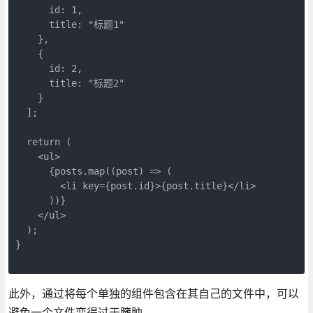
      id: 1,
      title: "标题1"
    },
    {
      id: 2,
      title: "标题2"
    }
  ];
  return (
    <ul>
      {posts.map((post) => (
        <li key={post.id}>{post.title}</li>
      ))}
    </ul>
  );
}
此外，通过将每个单独的组件包含在其自己的文件中，可以
避免一个文件变得过于臃肿。