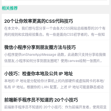
相关推荐
20个让你效率更高的CSS代码技巧
在本文中，我们想与您分享一个由各大CSS网站总结推荐的20个有
用的规则和实践经验集合。有一些是面向CSS初学者的，有一些知
识点是进阶型的。希望每个人通过这篇文章都能学到对自己有用的
知识
微信小程序分享到朋友圈方法与技巧
小程序提供onShareAppMessage 函数，此函数只支持分享给我微
信朋友,小程序如何分享到朋友圈呢？使用canvas绘制一张图片，
并用wx.previewImage预览图片，然后长按图片保存图片到手机。
小技巧：检查你本地及公共 IP 地址
本地的 IP 地址是分配给你计算机上的内部硬件或虚拟网卡的本地/
私有 IP 地址。根据你的 LAN 配置，上述 IP 地址可能是静态或动
态的。公共的 IP 地址是你的 Internet 服务提供商（ISP）为你分配
的公共/外部 IP 地址。
前端新手程序员不知道的 20个小技巧
前端新手程序员不知道的 20个小技巧：作为前端开发者，使用双显