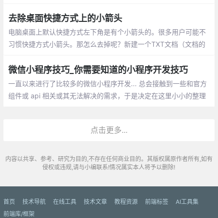
xy坐标;验证元素是否为空;替换元素
去除桌面快捷方式上的小箭头
电脑桌面上默认快捷方式左下角是有个小箭
头的。很多用户可能不习惯快捷方式小箭
头。那怎么去掉呢？新建一个TXT文档（文
档的名称自己顺便命名即可），然后把下面
微信小程序技巧_你需要知道的小程序开发技巧
的这些英文全部复制到TXT文档内保存。把
一直以来进行了比较多的微信小程序开发... 总会接触到一些和官方
TXT文档的扩展名改成 .bat
组件或 api 相关或其无法解决的需求，于是决定在这里小小的整理
一下微信小程序开发的一些技巧
点击更多...
内容以共享、参考、研究为目的,不存在任何商业目的。其版权属原作者所有,如有
侵权或违规,请与小编联系!情况属实本人将予以删除!
首页
技术导航
在线工具
技术文章
教程资源
前端标签
AI工具集
前端库/框架