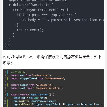
  middleware({Session}) {

    return async (ctx, next) => {

      if (ctx.path === '/api/user') {

        ctx.body = JSON.parse(await Session.from(ctx).
      }

      return next();

    }

  }

});
还可以借助 Flow.js 来确保依赖之间的静态类型安全，如下
所示：