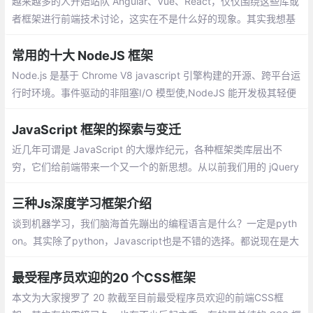
越来越多的人开始站队 Angular、Vue、React，仅仅围绕这些库或
者框架进行前端技术讨论，这实在不是什么好的现象。其实我想基
于我个人的经验聊下前端的演进和未来，希望可以贡献微薄的力
量，消除一些我个人认为的前端社区不太好的风气。
常用的十大 NodeJS 框架
Node.js 是基于 Chrome V8 javascript 引擎构建的开源、跨平台运
行时环境。事件驱动的非阻塞I/O 模型使,NodeJS 能开发极其轻便
且高效的 Web 应用程序。客户端 和 服务端 脚本中使用相同的语言
JavaScript 框架的探索与变迁
近几年可谓是 JavaScript 的大爆炸纪元，各种框架类库层出不
穷，它们给前端带来一个又一个的新思想。从以前我们用的 jQuery
直接操作 DOM，到 BackboneJS、Dojo 提供监听器的形式，在到
Ember.js、AngularJS 数据绑定的理念，再到现在的 React、Vue
三种Js深度学习框架介绍
虚拟 DOM 的思想。
谈到机器学习，我们脑海首先蹦出的编程语言是什么？一定是pyth
on。其实除了python，Javascript也是不错的选择。都说现在是大
前端时代，从移动开发、服务器端
最受程序员欢迎的20 个CSS框架
本文为大家搜罗了 20 款截至目前最受程序员欢迎的前端CSS框