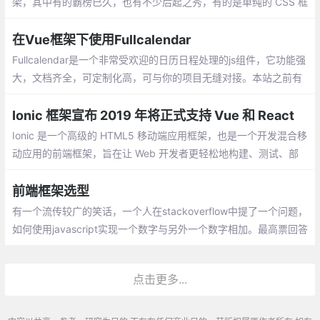
架，其中有的霸榜已久，也有不少后起之秀，有的是单纯的 CSS 框
架，也有的结合了 JavaScript 以提供更丰富的功能
在Vue框架下使用Fullcalendar
Fullcalendar是一个非常受欢迎的日历日程处理的js组件，它功能强
大，文档齐全，可定制化高，可与你的项目无缝对接。本站之前有
很多文章介绍了Fullcalendar（v3）的使用。今天我们来看看如何
在Vue框架下使用Fullcalendar。
Ionic 框架宣布 2019 年将正式支持 Vue 和 React
Ionic 是一个高级的 HTML5 移动端应用框架，也是一个开发混合移
动应用的前端框架，旨在让 Web 开发者更轻松地构建、测试、部
署和监控跨平台应用。Ionic 基于 Angular 语法，之前一直不支持 V
ue 和 React 。
前端框架选型
有一个流传较广的笑话，一个人在stackoverflow中提了一个问题，
如何使用javascript实现一个数字与另外一个数字相加。最高票回答
是你应该使用jQuery插件，jQuery插件可以做任何事情。 历史总是
在重演，以前是jQuery，现在可能是react或vue。不同的框架有不
点击更多...
同的应用场景，杀鸡不要用牛刀