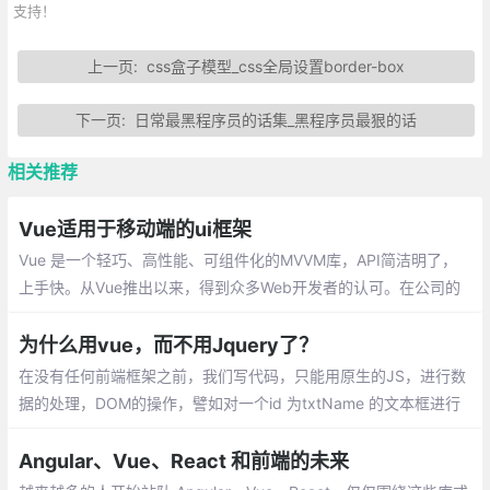
支持！
上一页:
css盒子模型_css全局设置border-box
下一页:
日常最黑程序员的话集_黑程序员最狠的话
相关推荐
Vue适用于移动端的ui框架
Vue 是一个轻巧、高性能、可组件化的MVVM库，API简洁明了，
上手快。从Vue推出以来，得到众多Web开发者的认可。在公司的
Web前端项目开发中，多个项目采用基于Vue的UI组件框架开发，
并投入正式使用
为什么用vue，而不用Jquery了？
在没有任何前端框架之前，我们写代码，只能用原生的JS，进行数
据的处理，DOM的操作，譬如对一个id 为txtName 的文本框进行
赋值,只不过用原生实现的代码比较多，开发起来慢啊，在这个时间
就是金钱的年代，显然不是很好的方式。
Angular、Vue、React 和前端的未来