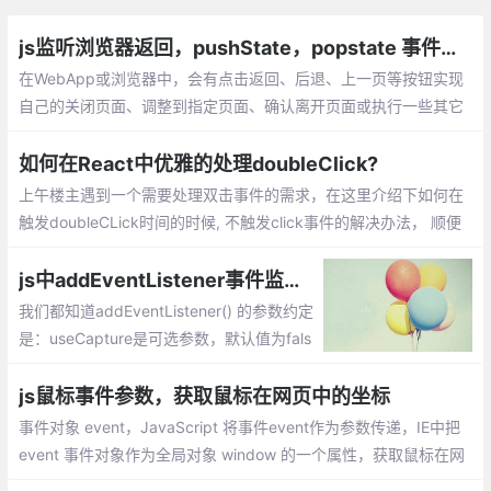
js监听浏览器返回，pushState，popstate 事件，window.history对象
在WebApp或浏览器中，会有点击返回、后退、上一页等按钮实现
自己的关闭页面、调整到指定页面、确认离开页面或执行一些其它
操作的需求。可以使用 popstate 事件进行监听返回、后退、上一
页操作。
如何在React中优雅的处理doubleClick?
上午楼主遇到一个需要处理双击事件的需求，在这里介绍下如何在
触发doubleCLick时间的时候, 不触发click事件的解决办法， 顺便
分享给大家。解决办法也很简单： 延迟 click事件的处理， 直到判
断这个click 不在 doubleClick 中。
js中addEventListener事件监听器参数详解
我们都知道addEventListener() 的参数约定
是：useCapture是可选参数，默认值为fals
e，目前DOM 规范做了修订：addEventList
ener() 的第三个参数可以是个对象值了。pa
js鼠标事件参数，获取鼠标在网页中的坐标
ssive就是告诉浏览器我可不可以用stopPro
事件对象 event，JavaScript 将事件event作为参数传递，IE中把
pagation...
event 事件对象作为全局对象 window 的一个属性，获取鼠标在网
页中的坐标 = 鼠标在视窗中的坐标 + 浏览器滚动条坐标