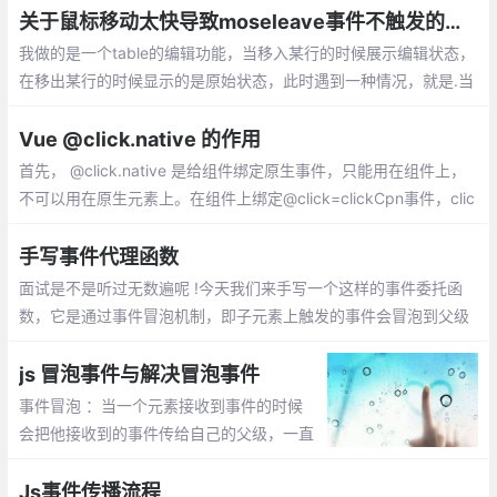
关于鼠标移动太快导致moseleave事件不触发的问题
我做的是一个table的编辑功能，当移入某行的时候展示编辑状态，
在移出某行的时候显示的是原始状态，此时遇到一种情况，就是.当
mousenter事件触发之后，由于鼠标移动得太快，同一个tr上绑定
的mouseleave事件压根儿就没有执行。
Vue @click.native 的作用
首先， @click.native 是给组件绑定原生事件，只能用在组件上，
不可以用在原生元素上。在组件上绑定@click=clickCpn事件，clic
k事件无法触发也不生效
手写事件代理函数
面试是不是听过无数遍呢 !今天我们来手写一个这样的事件委托函
数，它是通过事件冒泡机制，即子元素上触发的事件会冒泡到父级
上， 即父级也会触发该类型的事件
js 冒泡事件与解决冒泡事件
事件冒泡 ：当一个元素接收到事件的时候
会把他接收到的事件传给自己的父级，一直
到window 。取消事件冒泡有两种方式：e.s
topPropagation(); window.event.cancelB
Js事件传播流程