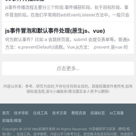
ubble=true;
js事件传播流程主要分三个阶段:事件捕获阶段、处于目标阶段、事
件冒泡阶段。在我们平常用的addEventListener方法中，一般只会
用到两个参数，一个是需要绑定的事件，另一个是触发事件后要执
行的函数
js事件冒泡和默认事件处理(原生js、vue)
何为默认事件？比如 a 会跳转页面，submit 会提交表单等。普通js
方法：e.preventDefault()函数。Vue.js方法： .prevent 是vue 的
内置修饰符，调用了 event.preventDefault()阻止默认事件
点击更多...
内容以共享、参考、研究为目的,不存在任何商业目的。其版权属原作者所有,如有
侵权或违规,请与小编联系!情况属实本人将予以删除!
首页
技术导航
在线工具
技术文章
教程资源
前端标签
AI工具集
前端库/框架