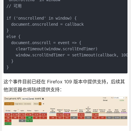
// 可用
if ('onscrollend' in window) {
  document.onscrollend = callback
}
else {
  document.onscroll = event => {
    clearTimeout(window.scrollEndTimer)
    window.scrollEndTimer = setTimeout(callback, 100)
  }
}
这个事件目前已经在 Firefox 109 版本中提供支持，后续其
他浏览器也将陆续提供支持：