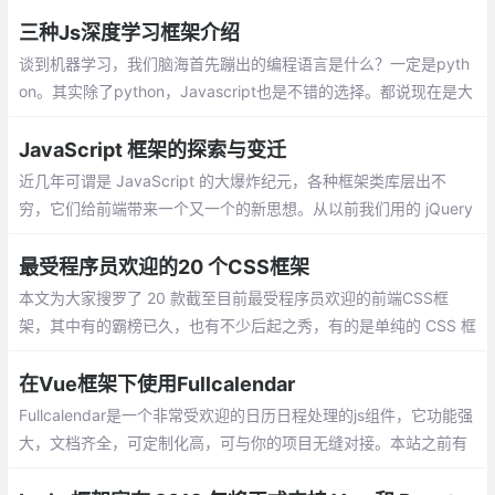
且高效的 Web 应用程序。客户端 和 服务端 脚本中使用相同的语言
三种Js深度学习框架介绍
谈到机器学习，我们脑海首先蹦出的编程语言是什么？一定是pyth
on。其实除了python，Javascript也是不错的选择。都说现在是大
前端时代，从移动开发、服务器端
JavaScript 框架的探索与变迁
近几年可谓是 JavaScript 的大爆炸纪元，各种框架类库层出不
穷，它们给前端带来一个又一个的新思想。从以前我们用的 jQuery
直接操作 DOM，到 BackboneJS、Dojo 提供监听器的形式，在到
Ember.js、AngularJS 数据绑定的理念，再到现在的 React、Vue
最受程序员欢迎的20 个CSS框架
虚拟 DOM 的思想。
本文为大家搜罗了 20 款截至目前最受程序员欢迎的前端CSS框
架，其中有的霸榜已久，也有不少后起之秀，有的是单纯的 CSS 框
架，也有的结合了 JavaScript 以提供更丰富的功能
在Vue框架下使用Fullcalendar
Fullcalendar是一个非常受欢迎的日历日程处理的js组件，它功能强
大，文档齐全，可定制化高，可与你的项目无缝对接。本站之前有
很多文章介绍了Fullcalendar（v3）的使用。今天我们来看看如何