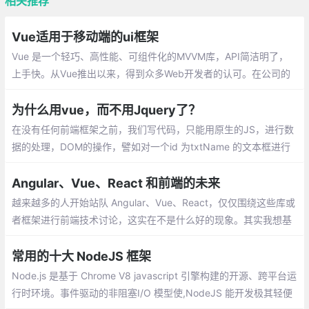
相关推荐
Vue适用于移动端的ui框架
Vue 是一个轻巧、高性能、可组件化的MVVM库，API简洁明了，
上手快。从Vue推出以来，得到众多Web开发者的认可。在公司的
Web前端项目开发中，多个项目采用基于Vue的UI组件框架开发，
并投入正式使用
为什么用vue，而不用Jquery了？
在没有任何前端框架之前，我们写代码，只能用原生的JS，进行数
据的处理，DOM的操作，譬如对一个id 为txtName 的文本框进行
赋值,只不过用原生实现的代码比较多，开发起来慢啊，在这个时间
就是金钱的年代，显然不是很好的方式。
Angular、Vue、React 和前端的未来
越来越多的人开始站队 Angular、Vue、React，仅仅围绕这些库或
者框架进行前端技术讨论，这实在不是什么好的现象。其实我想基
于我个人的经验聊下前端的演进和未来，希望可以贡献微薄的力
量，消除一些我个人认为的前端社区不太好的风气。
常用的十大 NodeJS 框架
Node.js 是基于 Chrome V8 javascript 引擎构建的开源、跨平台运
行时环境。事件驱动的非阻塞I/O 模型使,NodeJS 能开发极其轻便