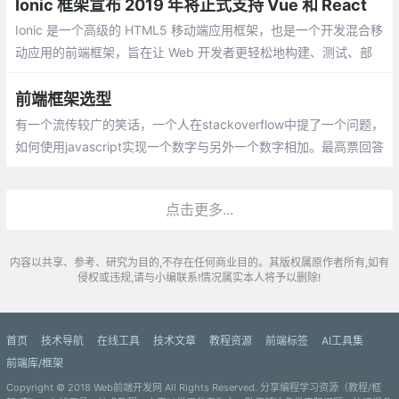
在Vue框架下使用Fullcalendar。
Ionic 框架宣布 2019 年将正式支持 Vue 和 React
Ionic 是一个高级的 HTML5 移动端应用框架，也是一个开发混合移
动应用的前端框架，旨在让 Web 开发者更轻松地构建、测试、部
署和监控跨平台应用。Ionic 基于 Angular 语法，之前一直不支持 V
ue 和 React 。
前端框架选型
有一个流传较广的笑话，一个人在stackoverflow中提了一个问题，
如何使用javascript实现一个数字与另外一个数字相加。最高票回答
是你应该使用jQuery插件，jQuery插件可以做任何事情。 历史总是
在重演，以前是jQuery，现在可能是react或vue。不同的框架有不
点击更多...
同的应用场景，杀鸡不要用牛刀
内容以共享、参考、研究为目的,不存在任何商业目的。其版权属原作者所有,如有
侵权或违规,请与小编联系!情况属实本人将予以删除!
首页
技术导航
在线工具
技术文章
教程资源
前端标签
AI工具集
前端库/框架