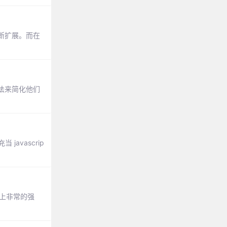
断扩展。而在
法来简化他们
avascrip
际上非常的强