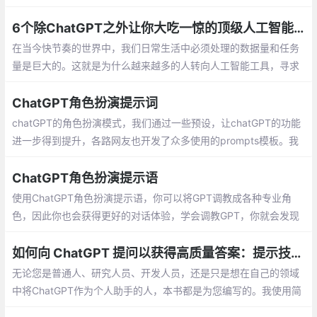
正在不断扩展。而在这个人工智能的时代，许多AI平台已经涌现出
来
6个除ChatGPT之外让你大吃一惊的顶级人工智能工具
在当今快节奏的世界中，我们日常生活中必须处理的数据量和任务
量是巨大的。这就是为什么越来越多的人转向人工智能工具，寻求
一点魔法来简化他们的日常生活。节省我们无数的时间并简化我们
的任务，使复杂的事情变得简单。
ChatGPT角色扮演提示词
chatGPT的角色扮演模式，我们通过一些预设，让chatGPT的功能
进一步得到提升，各路网友也开发了众多使用的prompts模板。我
希望你充当 javascript 控制台。我将键入命令，您将回复 javascri
pt 控制台应显示的内容。
ChatGPT角色扮演提示语
使用ChatGPT角色扮演提示语，你可以将GPT调教成各种专业角
色，因此你也会获得更好的对话体验，学会调教GPT，你就会发现
GPT实际上非常的强大。此处会长期更新GPT角色提示词，方便各
位学习使用GPT…
如何向 ChatGPT 提问以获得高质量答案：提示技巧工程完全指南
无论您是普通人、研究人员、开发人员，还是只是想在自己的领域
中将ChatGPT作为个人助手的人，本书都是为您编写的。我使用简
单易懂的语言，提供实用的解释，并在每个提示技术中提供了示例