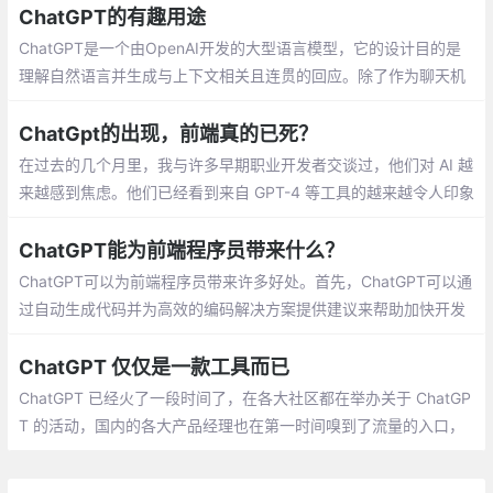
和提示公式。通过本书，您将学习如何使用提示工程技术来控制Ch
ChatGPT的有趣用途
atGPT的输出，并生成符合您特定需求的文本。
ChatGPT是一个由OpenAI开发的大型语言模型，它的设计目的是
理解自然语言并生成与上下文相关且连贯的回应。除了作为聊天机
器人，ChatGPT还有很多有趣的用途，如创作独特的故事、写作协
助、模拟对话和游戏等。
ChatGpt的出现，前端真的已死？
在过去的几个月里，我与许多早期职业开发者交谈过，他们对 AI 越
来越感到焦虑。他们已经看到来自 GPT-4 等工具的越来越令人印象
深刻的演示，他们担心当他们精通 HTML/CSS/JS 时，他们将没有
任何工作要做
ChatGPT能为前端程序员带来什么？
ChatGPT可以为前端程序员带来许多好处。首先，ChatGPT可以通
过自动生成代码并为高效的编码解决方案提供建议来帮助加快开发
时间。它还可以通过突出显示潜在的错误并提供反馈来帮助调试过
程
ChatGPT 仅仅是一款工具而已
ChatGPT 已经火了一段时间了，在各大社区都在举办关于 ChatGP
T 的活动，国内的各大产品经理也在第一时间嗅到了流量的入口，
甚至的一些非技术圈的朋友都在纷纷议论，很多人都担心我的饭碗
是不是不保了，ChatGPT 是不是要把我替下去了