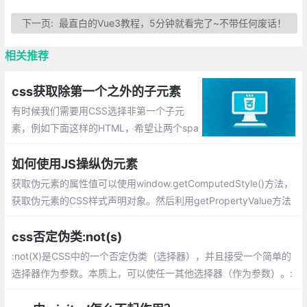
下一页:
最直白的Vue3教程，5分钟就看完了~不带任何废话！
相关推荐
css获取除第一个之外的子元素
有时候我们需要用CSS选择非第一个子元
素，例如下面这样的HTML，希望让两个spa
n之间间隔一定的距离，但又不希望简单的
给每个span设置margin-right（会导致最后
如何使用JS操纵伪元素
一个span也有margin-right，可能影响之后
获取伪元素的属性值可以使用window.getComputedStyle()方法，
元素的排版）。
获取伪元素的CSS样式声明对象。然后利用getPropertyValue方法
或直接使用键值访问都可以获取对应的属性值。 更换class来实现
伪元素属性值的更改、使用CSSStyleSheet的insertRule来为伪元
css否定伪类:not(s)
素修改样式、
:not(X)是CSS中的一个否定伪类（选择器），并且接受一个简单的
选择器作为参数。本质上，可以使任一其他选择器（作为参数）。:
not（选择器）匹配传递参数选择器未选择的元素。传递参数或许不