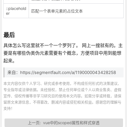
::placehold
匹配一个表单元素的占位文本
er
最后
具体怎么写这里就不一个一个罗列了。 网上一搜就有的。主
要是有哪些伪类伪元素需要有个概念，方便项目中用到能想
起来。
来自：https://segmentfault.com/a/1190000043428258
本文内容仅供个人学习、研究或参考使用，不构成任何形式的决策建议、
专业指导或法律依据。未经授权，禁止任何单位或个人以商业售卖、虚假
宣传、侵权传播等非学习研究目的使用本文内容。如需分享或转载，请保
留原文来源信息，不得篡改、删减内容或侵犯相关权益。感谢您的理解与
支持！
上一页:
vue中的scoped属性和样式穿透