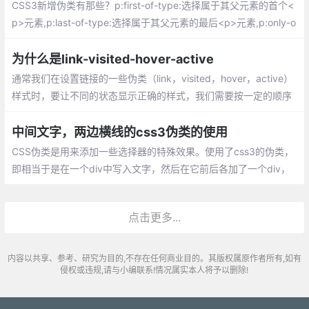
CSS3新增伪类有那些？p:first-of-type:选择属于其父元素的首个<
p>元素,p:last-of-type:选择属于其父元素的最后<p>元素,p:only-o
f-type:属于父元素的特定类型的唯一子元素,p:only-child:属于父元
素的唯一子元素的每个<p>元素;p:nth-child(2)
为什么是link-visited-hover-active
通常我们在设置链接的一些伪类（link，visited，hover，active）
样式时，要让不同的状态显示正确的样式，我们需要按一定的顺序
设置这些伪类的样式。这里我就按CSS2规范中推荐的顺序进行介
绍，即 link-visited-hover-active
中间文字，两边横线的css3伪类的使用
CSS伪类是用来添加一些选择器的特殊效果。使用了css3的伪类，
即相当于是在一个div中写入文字，然后在它前后各加了一个div，
然后进行位置及宽高的调节。代码中只写一个div，然后在css样式
中，对该div设置flex布局
点击更多...
内容以共享、参考、研究为目的,不存在任何商业目的。其版权属原作者所有,如有
侵权或违规,请与小编联系!情况属实本人将予以删除!