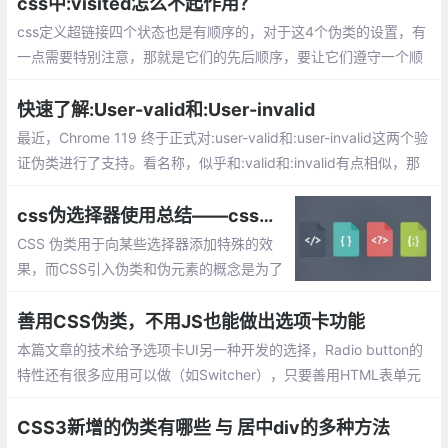
包括增加的选择器或者伪元素选择器。
css中:visited怎么不起作用？
css定义超链接四个状态也是有顺序的，对于这4个伪类的设置，有
一点需要特别注意，那就是它们的先后顺序，要让它们遵守一个顺
序原则，也就是link ~ visited ~ hover ~ active 。
快速了解:User-valid和:User-invalid
最近，Chrome 119 终于正式对:user-valid和:user-invalid这两个验
证伪类进行了支持。看名称，似乎和:valid和:invalid有点相似，那
么有什么区别呢？快速了解一下吧
css伪选择器使用总结——css中关于伪类和伪元素的知识总汇
CSS 伪类用于向某些选择器添加特殊的效
果，而CSS引入伪类和伪元素的概念是为了
实现基于文档树之外的信息的格式化。这里
讲总结关于css伪类和伪元素的相关使用
善用CSS伪类，不用JS也能做出选项卡功能
本篇文章的技术给予选项卡UI另一种开发的选择，Radio button的
特性还有很多应用可以做（如Switcher），只要善用HTML表单元
素与CSS的一些技巧，也能玩出很多有趣的功能，甚至替代JavaSc
ript的部份工作.
CSS3新增的伪类有哪些 与 居中div的多种方法