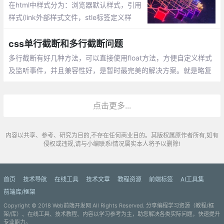
在html中样式分为：浏览器默认样式，引用
样式(link外部样式文件，stle标签定义样
式)、行间样式(及节点style属性定义的样
式)。这篇文章主要讲解使用原生js获取、添
css单行截断和多行截断问题
加非行间css样式。
多行截断有好几种方法，可以直接使用float方法，方便自定义样式
及监听事件，并且兼容性好，是暂时最完美的解决方案。就是略复
杂，不过网上有可以直接拿来用哦~
点击更多...
内容以共享、参考、研究为目的,不存在任何商业目的。其版权属原作者所有,如有
侵权或违规,请与小编联系!情况属实本人将予以删除!
首页
技术导航
在线工具
技术文章
教程资源
前端标签
AI工具集
前端库/框架