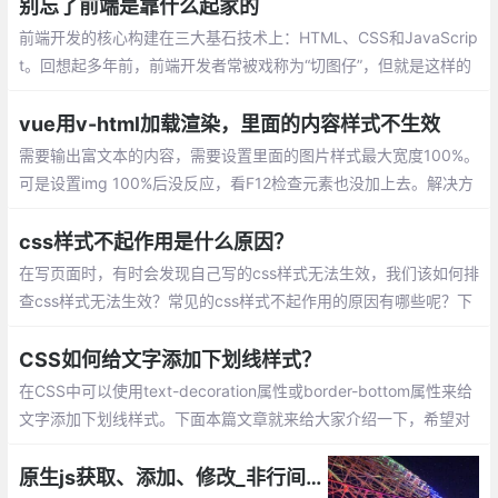
定位属性 (Position)、CSS文字属性
别忘了前端是靠什么起家的
前端开发的核心构建在三大基石技术上：HTML、CSS和JavaScrip
t。回想起多年前，前端开发者常被戏称为“切图仔”，但就是这样的
角色，通过精湛的CSS技巧，能够实现各种复杂的交互和特效
vue用v-html加载渲染，里面的内容样式不生效
需要输出富文本的内容，需要设置里面的图片样式最大宽度100%。
可是设置img 100%后没反应，看F12检查元素也没加上去。解决方
法有2个：coped属性导致css仅对当前组件生效
css样式不起作用是什么原因？
在写页面时，有时会发现自己写的css样式无法生效，我们该如何排
查css样式无法生效？常见的css样式不起作用的原因有哪些呢？下
面我们就来看一下css样式不起作用的原因。
CSS如何给文字添加下划线样式？
在CSS中可以使用text-decoration属性或border-bottom属性来给
文字添加下划线样式。下面本篇文章就来给大家介绍一下，希望对
大家有所帮助。
原生js获取、添加、修改_非行间css样式