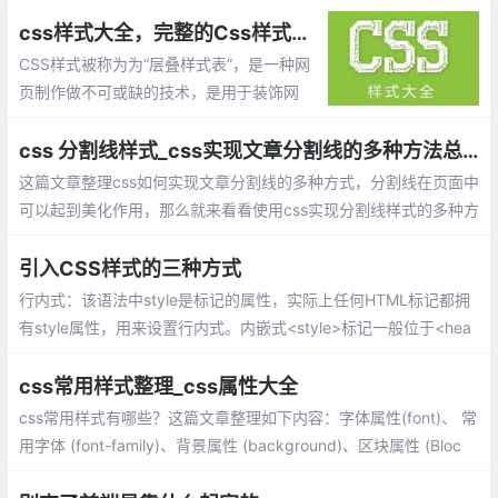
css样式大全，完整的Css样式大全(整理)
CSS样式被称为为“层叠样式表”，是一种网
页制作做不可或缺的技术，是用于装饰网
页，达到设计效果的一种样式语言。
css 分割线样式_css实现文章分割线的多种方法总结
这篇文章整理css如何实现文章分割线的多种方式，分割线在页面中
可以起到美化作用，那么就来看看使用css实现分割线样式的多种方
法：单个标签实现分隔线、巧用背景色实现分隔线、inline-block实
现分隔线、浮动实现分隔线、利用字符实现分隔线
引入CSS样式的三种方式
行内式：该语法中style是标记的属性，实际上任何HTML标记都拥
有style属性，用来设置行内式。内嵌式<style>标记一般位于<hea
d>标记中的<title>标记之后，也可以把它放在HTML文档的任何地
方。
css常用样式整理_css属性大全
css常用样式有哪些？这篇文章整理如下内容：字体属性(font)、 常
用字体 (font-family)、背景属性 (background)、区块属性 (Bloc
k)、方框属性 (Box)、边框属性 (Border)、列表属性 (List-style)、