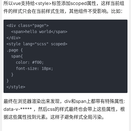
所以vue支持给<style>标签添加scoped属性，这样当前组
件的样式只会在当前样式生效，其他组件不受影响。比如：
<div class="page">
  <span>hello world</span>
</div>
<style lang="scss" scoped> 
.page {
  span{
    color: #f00;
    font-size: 18px;
  }
}
</style>
最终在浏览器渲染出来发现，div和span上都带有特殊属性:
data-v-***** ，然后css的样式最终也会带上这些属性，根
据这些属性找到元素。这样子避免样式全局污染。