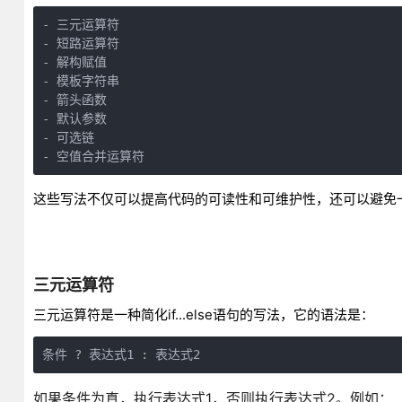
- 三元运算符

- 短路运算符

- 解构赋值

- 模板字符串

- 箭头函数

- 默认参数

- 可选链

这些写法不仅可以提高代码的可读性和可维护性，还可以避免
三元运算符
三元运算符是一种简化if...else语句的写法，它的语法是：
条件 ? 表达式1 : 表达式2
如果条件为真，执行表达式1，否则执行表达式2。例如：