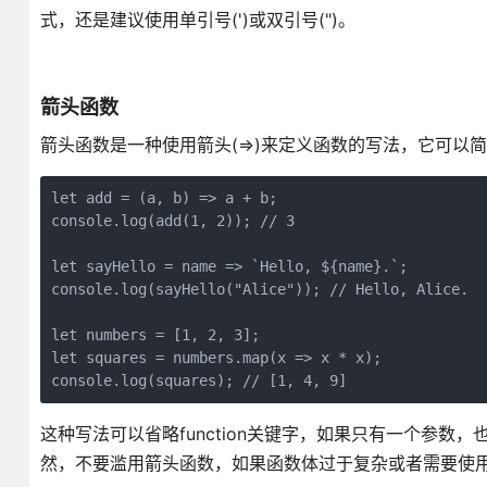
式，还是建议使用单引号(')或双引号(")。
箭头函数
箭头函数是一种使用箭头(=>)来定义函数的写法，它可以简
let add = (a, b) => a + b;
console.log(add(1, 2)); // 3
let sayHello = name => `Hello, ${name}.`;
console.log(sayHello("Alice")); // Hello, Alice.
let numbers = [1, 2, 3];
let squares = numbers.map(x => x * x);
console.log(squares); // [1, 4, 9]
这种写法可以省略function关键字，如果只有一个参数
然，不要滥用箭头函数，如果函数体过于复杂或者需要使用