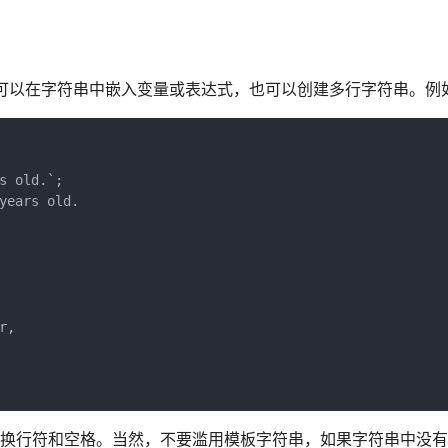
它可以在字符串中嵌入变量或表达式，也可以创建多行字符串。例
s old.`;
years old.
r,
留换行符和空格。当然，不要滥用模板字符串，如果字符串中没有