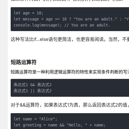
let age = 18;
let message = age >= 18 ? "You are an adult." : "Y
console.log(message); // You are an adult.
这种写法比if...else语句更简洁，也更容易阅读。当然，
短路运算符
短路运算符是一种利用逻辑运算符的特性来实现条件判断的写
表达式1 && 表达式2
表达式1 || 表达式2
对于&&运算符，如果表达式1为真，那么返回表达式2的值
let name = "Alice";
let greeting = name && "Hello, " + name;