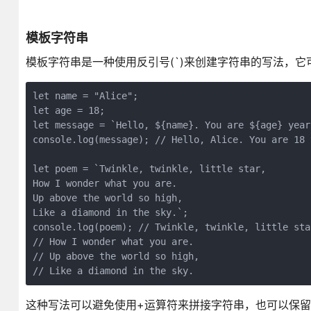
模板字符串
模板字符串是一种使用反引号(`)来创建字符串的写法，
let name = "Alice";
let age = 18;
let message = `Hello, ${name}. You are ${age} year
console.log(message); // Hello, Alice. You are 18 
let poem = `Twinkle, twinkle, little star,
How I wonder what you are.
Up above the world so high,
Like a diamond in the sky.`;
console.log(poem); // Twinkle, twinkle, little sta
// How I wonder what you are.
// Up above the world so high,
// Like a diamond in the sky.
这种写法可以避免使用+运算符来拼接字符串，也可以保