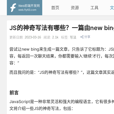
Web前端开发网
首页
资源
工具
文
web.fly63.com
JS的神奇写法有哪些？一篇由new bi
分享
更新日期:
2023-03-16
阅读:
2.1k
标签:
写法
尝试让new bing来生成一篇文章，只告诉了它标题为：
容，每返回一次聊天结果，你都需要输入‘继续’才行，每
容：”
而且我问的是：“JS的神奇写法有哪些？”，这篇文章其实
前言
JavaScript是一种非常灵活和强大的编程语言，它
文将介绍一些JS的神奇写法，包括：