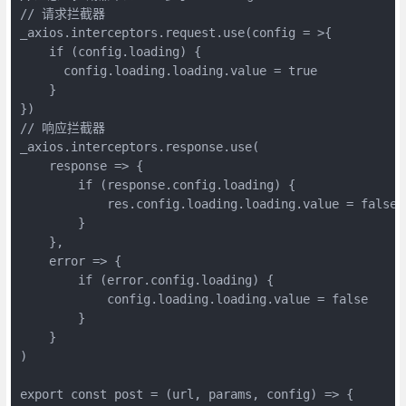
// 请求拦截器

_axios.interceptors.request.use(config = >{

    if (config.loading) {

      config.loading.loading.value = true

    }

})

// 响应拦截器

_axios.interceptors.response.use(

    response => {

        if (response.config.loading) {

            res.config.loading.loading.value = false

        }

    },

    error => {

        if (error.config.loading) {

            config.loading.loading.value = false

        }

    }

)

export const post = (url, params, config) => { 
