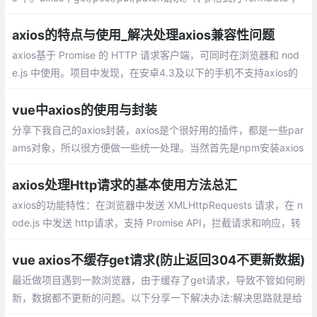
传参格式为 query 形式 ，传参格式为 raw等
axios的特点与使用_解决处理axios兼容性问题
axios基于 Promise 的 HTTP 请求客户端，可同时在浏览器和 nod
e.js 中使用。项目中发现，在安卓4.3及以下的手机不支持axios的
使用，主要就是无法使用promise。加上以下polyfill就可以了。
vue中axios的使用与封装
分享下我自己的axios封装，axios是个很好用的插件，都是一些par
ams对象，所以很方便做一些统一处理。当然首先是npm安装axios
很简单。在src下新建文件夹 service / index.js，接着上代码
axios处理Http请求的基本使用方法总汇
axios的功能特性：在浏览器中发送 XMLHttpRequests 请求，在 n
ode.js 中发送 http请求，支持 Promise API，拦截请求和响应，转
换请求和响应数据，自动转换 JSON 数据，客户端支持保护安全免
受 XSRF 攻击
vue axios不缓存get请求(防止返回304不更新数据)
最近做项目遇到一款浏览器，由于缓存了get请求，导致不管如何刷
新，数据都不更新的问题。以下分享一下解决办法:解决思路就是给
每一条get请求增加一个timestamp的参数，value为时间戳