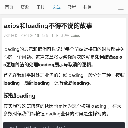
首页
资源
工具
文章
教程
栏目
axios和loading不得不说的故事
更新日期:
2023-04-16
阅读:
1.8k
标签:
axios
loading的展示和取消可以说是每个前端对接口的时候都要关
心的一个问题。这篇文章将要帮你解决的就是
如何结合axio
s更加简洁的处理loading展示与取消的逻辑
。
首先在我们平时处理业务的时候loading一般分为三种：
按钮
loading
，
局部loading
，还有
全局loading
。
按钮loading
其实想写这篇博客的诱因也是因为这个按钮loading ，在大
多数时候我们写按钮loading业务的时候是这样写的。
const loading = ref(false)
