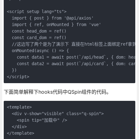
<script setup lang="ts">

  import { post } from '@api/axios'

  import { ref, onMounted } from 'vue'

  const head_dom = ref()

  const card_dom = ref()

  //这边写了两个是为了演示下 直接在html标签上面绑定ref拿到
  onMounted(async () => {

    const data1 = await post(`/api/head`, { dom: head_
    const data2 = await post(`/api/card`, { dom: card_
  })

下面简单解释下hooks代码中QSpin组件的代码。
<template>

  <div v-show="visible" class="q-spin">

    <spin tip="加载中" />

  </div>

</template>
