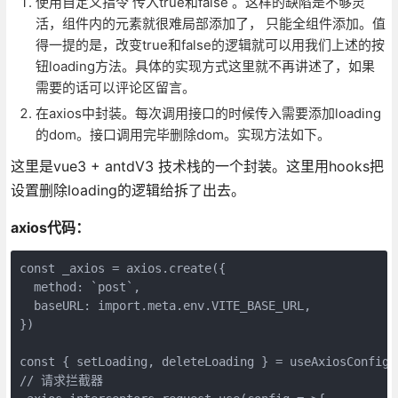
使用自定义指令 传入true和false 。这样的缺陷是不够灵
活，组件内的元素就很难局部添加了， 只能全组件添加。值
得一提的是，改变true和false的逻辑就可以用我们上述的按
钮loading方法。具体的实现方式这里就不再讲述了，如果
需要的话可以评论区留言。
在axios中封装。每次调用接口的时候传入需要添加loading
的dom。接口调用完毕删除dom。实现方法如下。
这里是vue3 + antdV3 技术栈的一个封装。这里用hooks把
设置删除loading的逻辑给拆了出去。
axios代码：
const _axios = axios.create({

  method: `post`,

  baseURL: import.meta.env.VITE_BASE_URL,

})

const { setLoading, deleteLoading } = useAxiosConfig()
// 请求拦截器
