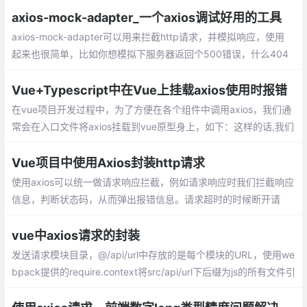
axios-mock-adapter_一个axios调试好用的工具
axios-mock-adapter可以用来拦截http请求，并模拟响应，使用
起来也很简单，比如你想模拟下服务器返回个500错误，什么404
找不到、403禁止访问、500服务器错误、503服务不可用、504
网关超时等等，你都能模拟出来
Vue+Typescript中在Vue上挂载axios使用时报错
在vue项目开发过程中，为了方便在各个组件中调用axios，我们通
常会在入口文件将axios挂载到vue原型身上，如下：这样的话,我们
在各个组件中进行请求时
Vue项目中使用Axios封装http请求
使用axios可以统一做请求响应拦截，例如请求响应时我们拦截响应
信息，判断状态码，从而弹出报错信息。请求超时的时候断开请
求，还可以很方便地使用then或者catch来处理请求。
vue中axios请求的封装
发送请求模块目录，@/api/url中存放的是每个模块的URL，使用we
bpack提供的require.context将src/api/url下后缀为js的所有文件引
入，并整理出一个对象。整合common.js & product.js，最终得到
的对象如下: