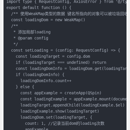
import type { RequestConfig, AxiosError } from '@/type
export default function () {

  /** 使用WeakMap类型的数据 键名所指向的对象可以被垃圾回收 
  const loadingDom = new WeakMap()

  /**

   * 添加局部loading

   * @param config

   */

  const setLoading = (config: RequestConfig) => {

    const loadingTarget = config.dom

    if (loadingTarget === undefined) return

    const loadingDomInfo = loadingDom.get(loadingTarge
    if (loadingDomInfo) {

      loadingDomInfo.count++

    } else {

      const appExample = createApp(QSpin)

      const loadingExample = appExample.mount(documen
      loadingTarget.appendChild(loadingExample.$el)

      loadingExample.show(loadingTarget)

      loadingDom.set(loadingTarget, {

        count: 1, //记录当前dom的loading次数

        appExample,
