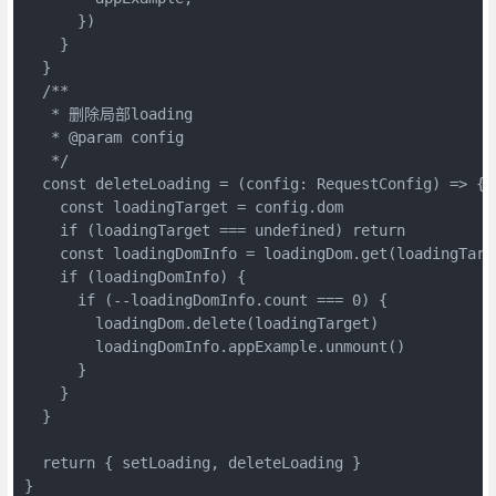
      })

    }

  }

  /**

   * 删除局部loading

   * @param config

   */

  const deleteLoading = (config: RequestConfig) => {

    const loadingTarget = config.dom

    if (loadingTarget === undefined) return

    const loadingDomInfo = loadingDom.get(loadingTarge
    if (loadingDomInfo) {

      if (--loadingDomInfo.count === 0) {

        loadingDom.delete(loadingTarget)

        loadingDomInfo.appExample.unmount()

      }

    }

  }

  return { setLoading, deleteLoading }

}
