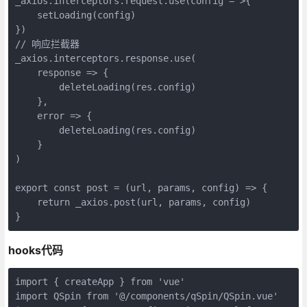
_axios.interceptors.request.use(config = >{

    setLoading(config)

})

// 响应拦截器

_axios.interceptors.response.use(

    response => {

        deleteLoading(res.config)

    },

    error => {

        deleteLoading(res.config)

    }

)

export const post = (url, params, config) => { 

    return _axios.post(url, params, config)

hooks代码
import { createApp } from 'vue'

import QSpin from '@/components/qSpin/QSpin.vue'
