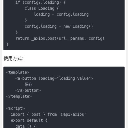
    if (config?.loading) {

        class Loading {

            loading = config.loading

        }

        config.loading = new Loading()

    }

    return _axios.post(url, params, config)

使用方式：
<template>

    <a-button loading="loading.value">

        保存

    </a-button>

</template>

<script>

  import { post } from '@api/axios'

  export default {

    data () {
