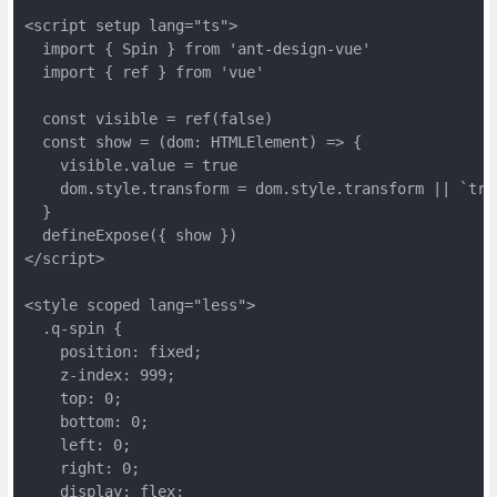
<script setup lang="ts">

  import { Spin } from 'ant-design-vue'

  import { ref } from 'vue'

  const visible = ref(false)

  const show = (dom: HTMLElement) => {

    visible.value = true

    dom.style.transform = dom.style.transform || `tran
  }

  defineExpose({ show })

</script>

<style scoped lang="less">

  .q-spin {

    position: fixed;

    z-index: 999;

    top: 0;

    bottom: 0;

    left: 0;

    right: 0;

    display: flex;
