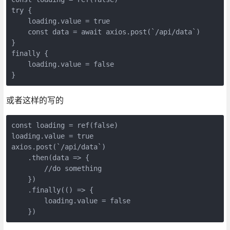
try {

    loading.value = true

    const data = await axios.post(`/api/data`)

}

finally {

    loading.value = false

或者这样的写的
const loading = ref(false)

loading.value = true

axios.post(`/api/data`)

    .then(data => {

        //do something

    })

    .finally(() => {

        loading.value = false
