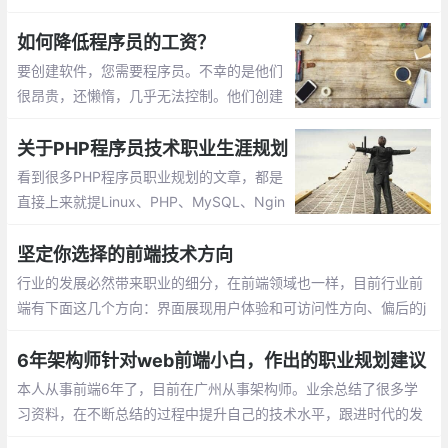
一面，但只有他们自己知道，工作是如何把他们折磨得面目全非
如何降低程序员的工资？
要创建软件，您需要程序员。不幸的是他们
很昂贵，还懒惰，几乎无法控制。他们创建
的软件既能使用也可能不能运行，但您仍需
每月支付一次工资。当然，支付更少的钱总
关于PHP程序员技术职业生涯规划
是更好。然而，有时他们可能会发现他们的
看到很多PHP程序员职业规划的文章，都是
薪水过低并且退出了
直接上来就提Linux、PHP、MySQL、Ngin
x、Redis、Memcache、jQuery这些，然后
就直接上手搭环境、做项目
坚定你选择的前端技术方向
行业的发展必然带来职业的细分，在前端领域也一样，目前行业前
端有下面这几个方向：界面展现用户体验和可访问性方向、偏后的j
s/nodejs开发方向、audio/video音视频富媒体方向
6年架构师针对web前端小白，作出的职业规划建议
本人从事前端6年了，目前在广州从事架构师。业余总结了很多学
习资料，在不断总结的过程中提升自己的技术水平，跟进时代的发
展