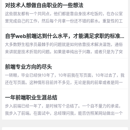
对技术人想做自由职业的一些想法
这些朋友都有一个共同点，他们都是靠自身技术吃饭的，在办公室
里完成自己的工作，然后每个月拿一份还不错的薪水。重复性的工
作、无聊的业务、没有挑战的工作等等因素，让他们不想在当前的
环境中继续下去，想要出来自己做点事情
自学web前端达到什么水平，才能满足求职的标准？
大多数野生程序员最棘手的问题就是如何依靠技术解决温饱，通俗
来讲就是技术折现的问题。如果是单纯出于兴趣，或者只是为了突
击某一阶段或者某一项目技术壁垒，不跟就业挂钩的自学倒也是无
关痛痒。但是当上岗成为自学的终极目标和结果时
前端专业方向的尽头
一转眼，毕业已经快10年了，10年前我在写页面，10年过去了，我
还在写页面。这种情形目前并不多见，无论是我的前辈或者是同一
年代入行的同辈，几乎都已经脱离一线了，至少我认识的那些都是
如此。
一年前端职业生涯总结
步入前端已经一年了，是时候写个总结了。一个自不量力的承诺，
我步入了前端。在面试中，总经理问我，能否仿照某网站做出一个
官网来，我那个时候连jquery都写不熟练，甚至都不会写，css没有
学过，html也知道的可怜