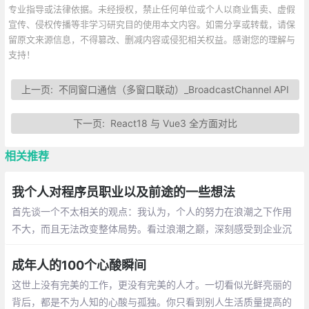
专业指导或法律依据。未经授权，禁止任何单位或个人以商业售卖、虚假
宣传、侵权传播等非学习研究目的使用本文内容。如需分享或转载，请保
留原文来源信息，不得篡改、删减内容或侵犯相关权益。感谢您的理解与
支持！
上一页:
不同窗口通信（多窗口联动）_BroadcastChannel API
下一页:
React18 与 Vue3 全方面对比
相关推荐
我个人对程序员职业以及前途的一些想法
首先谈一个不太相关的观点：我认为，个人的努力在浪潮之下作用
不大，而且无法改变整体局势。看过浪潮之巅，深刻感受到企业沉
浮很多是看势的。乘风而起，随潮而落，有些公司，大家都很喜
欢，然后 GG 了
成年人的100个心酸瞬间
这世上没有完美的工作，更没有完美的人才。一切看似光鲜亮丽的
背后，都是不为人知的心酸与孤独。你只看到别人生活质量提高的