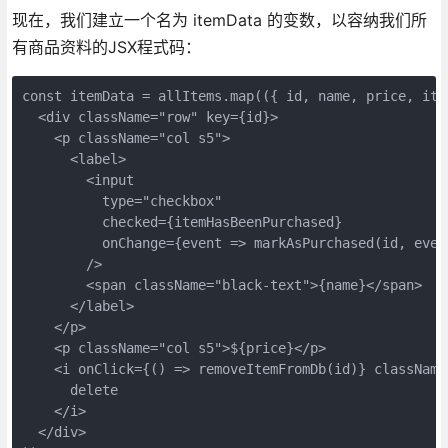
现在，我们建立一个名为 itemData 的变数，以容纳我们所
有商品资料的JSX程式码：
const itemData = allItems.map(({ id, name, price, ite
  <div className="row" key={id}>
    <p className="col s5">
      <label>
        <input
          type="checkbox"
          checked={itemHasBeenPurchased}
          onChange={event => markAsPurchased(id, even
        />
        <span className="black-text">{name}</span>
      </label>
    </p>
    <p className="col s5">${price}</p>
    <i onClick={() => removeItemFromDb(id)} className
      delete
    </i>
  </div>