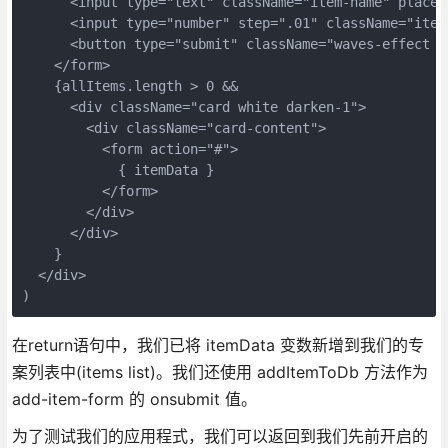
      <input type="text" className="item-name" placeh
      <input type="number" step=".01" className="item
      <button type="submit" className="waves-effect w
    </form>
    {allItems.length > 0 &&
      <div className="card white darken-1">
        <div className="card-content">
          <form action="#">
            { itemData }
          </form>
        </div>
      </div>
    }
  </div>
)
在return语句中，我们已将 itemData 变数新增到我们的专
案列表中(items list)。我们还使用 addItemToDb 方法作为
add-item-form 的 onsubmit 值。
为了测试我们的应用程式，我们可以返回到我们先前开启的