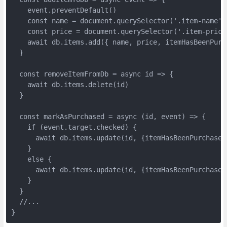
    event.preventDefault()
    const name = document.querySelector('.item-name')
    const price = document.querySelector('.item-price
    await db.items.add({ name, price, itemHasBeenPurc
  }
  const removeItemFromDb = async id => {
    await db.items.delete(id)
  }
  const markAsPurchased = async (id, event) => {
    if (event.target.checked) {
      await db.items.update(id, {itemHasBeenPurchased
    }
    else {
      await db.items.update(id, {itemHasBeenPurchased
    }
  }
  //...
}