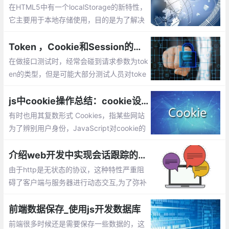
在HTML5中有一个localStorage的新特性，
它主要用于本地存储使用，目的是为了解决
了cookie存储空间小的问题。本文将讲解：l
ocalStorage特点、localStorage的兼容、lo
Token ，Cookie和Session的区别
calStorage的使用等
在做接口测试时，经常会碰到请求参数为tok
en的类型，但是可能大部分测试人员对toke
n，cookie，session的区别还是一知半解
js中cookie操作总结：cookie设置，读取，删除，判断是否存在
有时也用其复数形式 Cookies，指某些网站
为了辨别用户身份，JavaScript对cookie的
相关操作，设置cookie，读取cookie，删除
cookie，判断cookie是否存在.......
介绍web开发中实现会话跟踪的常用技术方法
由于http是无状态的协议，这种特性严重阻
碍了客户端与服务器进行动态交互,为了弥补
http的不足，目前实现会话跟踪的常用技术
方法：cookie、session、url重写、隐藏inp
前端数据保存_使用js开发数据库
ut、ip地址。
前端很多时候还是需要保存一些数据的，这