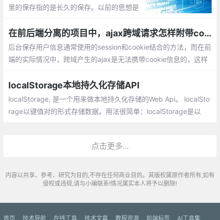
里的保存指的是长久的保存。以前的思想是
把数据保存在cookie中，或者将key保存在c
ookie中，将其他数据保存在服务器上。想要
在前后端分离的项目中，ajax跨域请求怎样附带cookie
一种能够长久的保存在本地的数据，类似数
后台保存用户信息通常使用的session和cookie结合的方法，而在前
据库或者类似web sql。
端的实际情况中，跨域产生的ajax是无法携带cookie信息的，这样
导致了session和cookie的用户信息储存模式受到影响，该怎样去解
决这样一个问题呢
localStorage本地持久化存储API
localStorage, 是一个用来做本地持久化存储的Web Api。 localSto
rage以键值对的形式存储数据。用法很简单：localStorage是以
『源(origin)』为维度进行存储的。
点击更多...
内容以共享、参考、研究为目的,不存在任何商业目的。其版权属原作者所有,如有
侵权或违规,请与小编联系!情况属实本人将予以删除!
首页
技术导航
在线工具
技术文章
教程资源
前端标签
AI工具集