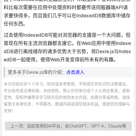
料比每次需要在应用中处理资料时都要传送伺服器端API请
求要快得多，而且我们几乎可以在IndexedDB数据库中储存
任何东西。
过去使用IndexedDB可能对浏览器的支援是一个大问题，但
是现在所有主流浏览器都支援它。在Web应用中使用Indexe
dDB进行离线储存的诸多优势大于劣势，将Dexie.js与Index
edDB一起使用，使得Web开发变得前所未有的有趣。
更多关于Dexie.js库的介绍：
点击进入
本文内容仅供个人学习、研究或参考使用，不构成任何形式的决策建议、
专业指导或法律依据。未经授权，禁止任何单位或个人以商业售卖、虚假
宣传、侵权传播等非学习研究目的使用本文内容。如需分享或转载，请保
留原文来源信息，不得篡改、删减内容或侵犯相关权益。感谢您的理解与
支持！
上一页:
当前常用的AI平台，含ChatGPT，GPT-4，Claude等