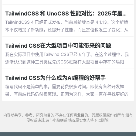
lwindCSS 会是很值得导入的样式解决方案。
TailwindCSS 和 UnoCSS 性能对比：2025年最新测试结果
TailwindCSS 4 已经正式发布，当前最新版本是 4.1.13。这个新版
本不仅增加了新功能，还提升了性能，而且定位也发生了变化：从
一个 PostCSS 插件变成了“样式预处理器”。
Tailwind CSS在大型项目中可能带来的问题
我在实际项目中使用Tailwind CSS已经五年了。在这个过程中，我
逐渐认识到这种工具类优先的CSS框架在大型项目中存在的局限
性。这不是要全盘否定Tailwind，而是想诚实地探讨它在什么情况
下会显现出不足。
Tailwind CSS为什么成为AI编程的好帮手
编写代码不是简单的事，需要花费很多时间。即使有各种开发框
架，写前端代码仍然很繁琐。正因为这样，大家一直在寻找更好的
工具来简化这个过程。Tailwind CSS就是其中一个很受欢迎的工
具，它能帮助开发者快速构建用户界面。
内容以共享、参考、研究为目的,不存在任何商业目的。其版权属原作者所有,如有
侵权或违规,请与小编联系!情况属实本人将予以删除!