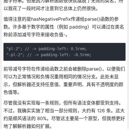
报字符串。但是因为解析函数很快就摆脱了无效的类名，所
以我花了一段时间才注意到它总体上仍然很快。
值得注意的是hasNegativePrefix传递给parse()函数的参
数。许多基于数字的属性（例如 padding）可以通过在类名
称前添加减号字符来接收负值-。
"pl-2"; // -> padding-left: 0.5rem;
"-pl-2"; // -> padding-left: -0.5rem;
前导减号字符在传递给函数之前会被删除parse()，以便我们
可以为正常情况和负情况重用相同的情况分支。此处未显
示，但解析器还支持任意值、重要声明、具有不透明度的颜
色值等。
尽管我没有实现每一条规则，但所有语法变体都受到支持。
不过，我确实实施了相当一部分规则，大约有 126 条。这大
约是顺风语法的 80%。尽管这主要是一个原型，但我想更好
地了解解析器如何扩展。