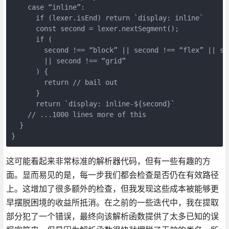
    case “inline”:
      if (lexer.isEnd) return `display: inline`
      const second = lexer.nextSegment();
      if (
        second !== “block” || second !== “flex” || se
        || second !== “grid”
      ) {
        return // bail out
      }
      return `display: inline-${second}`
    // ...1000 lines more of this
  }
}
这可能看起来非常标准的解析器代码，但有一些有趣的方
面。显而易见的是，每一步我们都会检查是否仍在有效路径
上。这增加了很多额外的检查，但我发现这些成本被能够更
早摆脱困境的收益所抵消。在之前的一些迭代中，我在提取
部分犯了一个错误，最终向该解析函数提供了太多已知的误