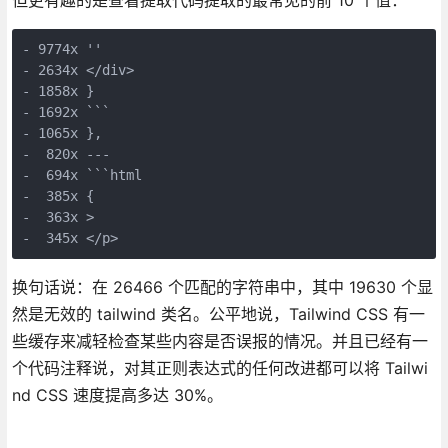
但更有趣的是查看提取代码提取的最常见的前 10 个值：
- 9774x ''
- 2634x </div>
- 1858x }
- 1692x ```
- 1065x },
-  820x ---
-  694x ```html
-  385x {
-  363x >
-  345x </p>
换句话说：在 26466 个匹配的字符串中，其中 19630 个显
然是无效的 tailwind 类名。公平地说，Tailwind CSS 有一
些缓存来减轻检查某些内容是否误报的情况。并且已经有一
个代码注释说，对其正则表达式的任何改进都可以将 Tailwi
nd CSS 速度提高多达 30%。