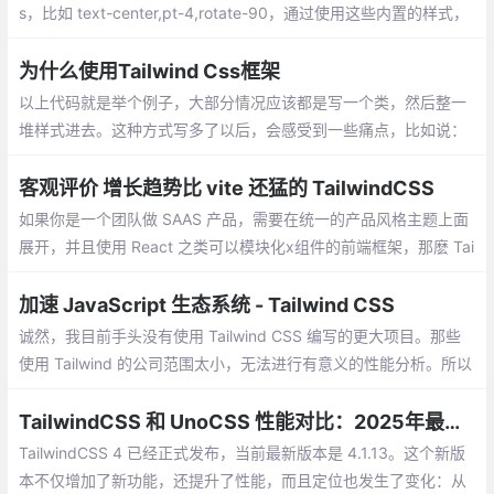
s，比如 text-center,pt-4,rotate-90，通过使用这些内置的样式，
你可以非常快速地构建出一个网站的雏形。
为什么使用Tailwind Css框架
以上代码就是举个例子，大部分情况应该都是写一个类，然后整一
堆样式进去。这种方式写多了以后，会感受到一些痛点，比如说：
取名困难，需要用 JS 控制样式的时候又得多写一个类
客观评价 增长趋势比 vite 还猛的 TailwindCSS
如果你是一个团队做 SAAS 产品，需要在统一的产品风格主题上面
展开，并且使用 React 之类可以模块化x组件的前端框架，那麽 Tai
lwindCSS 会是很值得导入的样式解决方案。
加速 JavaScript 生态系统 - Tailwind CSS
诚然，我目前手头没有使用 Tailwind CSS 编写的更大项目。那些
使用 Tailwind 的公司范围太小，无法进行有意义的性能分析。所以
我想还有什么比在 Tailwind 自己的 tailwindcss.com 网站上介绍 T
ailwind 更好的方法呢
TailwindCSS 和 UnoCSS 性能对比：2025年最新测试结果
TailwindCSS 4 已经正式发布，当前最新版本是 4.1.13。这个新版
本不仅增加了新功能，还提升了性能，而且定位也发生了变化：从