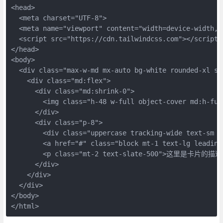
<head>

  <meta charset="UTF-8">

  <meta name="viewport" content="width=device-width, i
  <script src="https://cdn.tailwindcss.com"></script>

</head>

<body>

  <div class="max-w-md mx-auto bg-white rounded-xl sh
    <div class="md:flex">

      <div class="md:shrink-0">

        <img class="h-48 w-full object-cover md:h-fu
      </div>

      <div class="p-8">

        <div class="uppercase tracking-wide text-sm 
        <a href="#" class="block mt-1 text-lg leadin
        <p class="mt-2 text-slate-500">这里是
      </div>

    </div>

  </div>

</body>

</html>