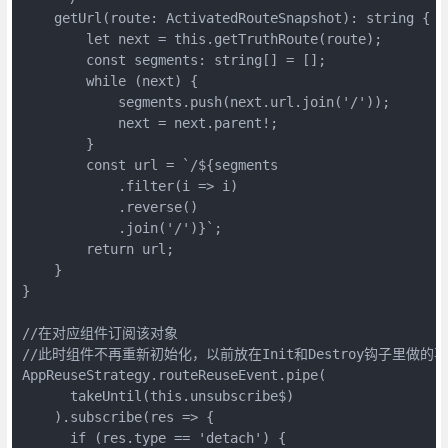
    getUrl(route: ActivatedRouteSnapshot): string {
        let next = this.getTruthRoute(route);
        const segments: string[] = [];
        while (next) {
            segments.push(next.url.join('/'));
            next = next.parent!;
        }
        const url = `/${segments
            .filter(i => i)
            .reverse()
            .join('/')}`;
        return url;
    }
}
//在对应组件订阅该对象
//此时组件不再重新初始化，以前放在Init和Destroy钩子里做的
AppReuseStrategy.routeReuseEvent.pipe(
      takeUntil(this.unsubscribe$)
    ).subscribe(res => {
      if (res.type == 'detach') {