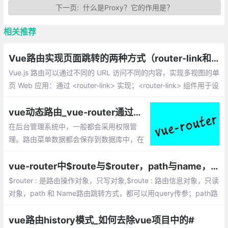
下一页:
什么是Proxy？它的作用是？
相关推荐
Vue路由实现页面跳转的两种方式（router-link和JS）
Vue.js 路由可以通过不同的 URL 访问不同的内容，实现多视图的单
页 Web 应用：通过 <router-link> 实现；<router-link> 组件用于设
置一个导航链接，切换不同 HTML 内容
vue动态路由_vue-router通过接口请求动态生成路由的实现
在后台管理系统中，一般都会采用权限管
理。路由菜单数据都会保存到数据库中，在
vue-router 2.2版本新增了一个router.addR
outes(routes)方法，即可用它来实现动态路
vue-router中$route与$router，path与name，params与query的区别梳理
由了
$router : 是路由操作对象，只写对象,$route : 路由信息对象，只读
对象，path 和 Name路由跳转方式，都可以用query传参；path路
由跳转方式,params传参会被忽略，只能用name命名的方式跳转
vue路由history模式_如何去除vue项目中的#