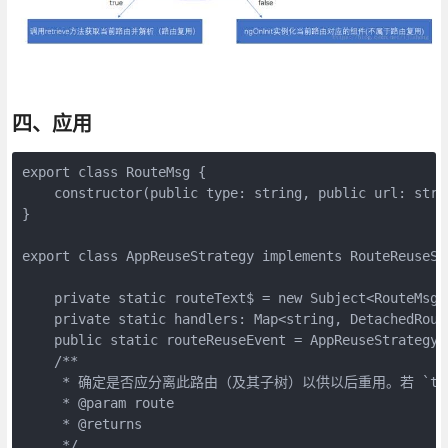
四、应用
export class RouteMsg {
    constructor(public type: string, public url: stri
}
export class AppReuseStrategy implements RouteReuseSt
    private static routeText$ = new Subject<RouteMsg>
    private static handlers: Map<string, DetachedRout
    public static routeReuseEvent = AppReuseStrategy.
    /**
     * 确定是否应分离此路由（及其子树）以供以后重用。若 `true
     * @param route 
     * @returns 
     */