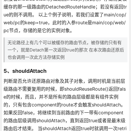
缓存的那一级路由的DetachedRouteHandle；若没有返回tr
ue的则不调用。 以上个例子说明，若我们设置了main/cop/
web/pc的keep=true，此时的入参route是main/cop/web/
pc节点，存储的是它的实例对象。
无论路径上有几个可以被缓存的路由节点，被存储的只有有
一个，就是Detach第一次返回true的那次 在本次路由还原后
也会调用一次此方法存储实例
5、shouldAttach
判断是否允许还原路由对象及其子对象，调用时机是当前层
级路由不需要复用的时候，即shouldReuseRoute()返回fals
e的时候，而且，并不是所有的路由层级都是有组件实例
的，只有包含component的route才会触发shouldAttach。
如果反回false，将继续到当前路由的下一带有component
的路由层级调用shouldAttach，直到返回true或者是最末级
路由后才结束。 当shouldAttach返回true时就调用一次retri