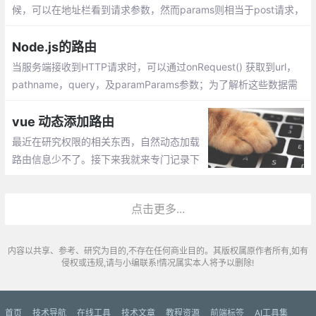
候，可以在地址栏看到请求参数，然而params则相当于post请求，
参数不会在地址栏中显示。
Node.js的路由
当服务端接收到HTTP请求时，可以通过onRequest() 获取到url，
pathname，query，及paramParams参数；为了解析这些数据需
要使用url和querystring模块
vue 动态添加路由
最近在研究权限的相关东西，自然动态加载
路由信息少不了。接下来我就来专门记录下
我研究的东西。先后端代码返回一个对象，
用java写的，返回的是对象，不是字符，如
点击更多...
果是字符前端注意转换成对象。
内容以共享、参考、研究为目的,不存在任何商业目的。其版权属原作者所有,如有
侵权或违规,请与小编联系!情况属实本人将予以删除!
首页
技术导航
在线工具
技术文章
教程资源
前端标签
AI工具集