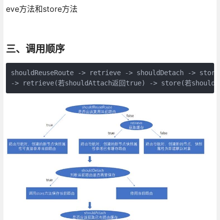
eve方法和store方法
三、调用顺序
shouldReuseRoute -> retrieve -> shouldDetach -> store 
-> retrieve(若shouldAttach返回true) -> store(若should