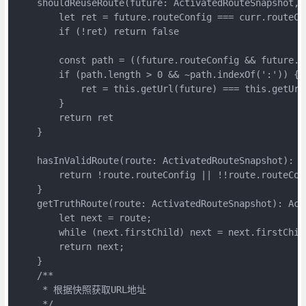
    shouldReuseRoute(future: ActivatedRouteSnapshot, 
        let ret = future.routeConfig === curr.routeCo
        if (!ret) return false
        const path = ((future.routeConfig && future.r
        if (path.length > 0 && ~path.indexOf(':')) {
            ret = this.getUrl(future) === this.getUrl
        }
        return ret
    }
    hasInValidRoute(route: ActivatedRouteSnapshot): b
        return !route.routeConfig || !!route.routeCon
    }
    getTruthRoute(route: ActivatedRouteSnapshot): Act
        let next = route;
        while (next.firstChild) next = next.firstChil
        return next;
    }
    /**
     * 根据快照获取URL地址
     */