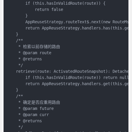
        if (this.hasInValidRoute(route)) {
            return false
        }
        AppReuseStrategy.routeText$.next(new RouteMsg
        return AppReuseStrategy.handlers.has(this.get
    }
    /**
     * 检索以前存储的路由
     * @param route 
     * @returns 
     */
    retrieve(route: ActivatedRouteSnapshot): Detached
        if (this.hasInValidRoute(route)) return null
        return AppReuseStrategy.handlers.get(this.get
    }
    /**
     * 确定是否应重用路由
     * @param future 
     * @param curr 
     * @returns 
     */