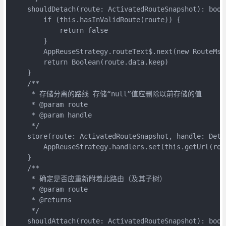
    shouldDetach(route: ActivatedRouteSnapshot): bool
        if (this.hasInValidRoute(route)) {
            return false
        }
        AppReuseStrategy.routeText$.next(new RouteMsg
        return Boolean(route.data.keep)
    }
    /**
     * 存储分离的路线 存储“null”值应删除以前存储的值
     * @param route 
     * @param handle 
     */
    store(route: ActivatedRouteSnapshot, handle: Deta
        AppReuseStrategy.handlers.set(this.getUrl(rou
    }
    /**
     * 确定是否应重新附着此路由（及其子树）
     * @param route 
     * @returns 
     */
    shouldAttach(route: ActivatedRouteSnapshot): bool