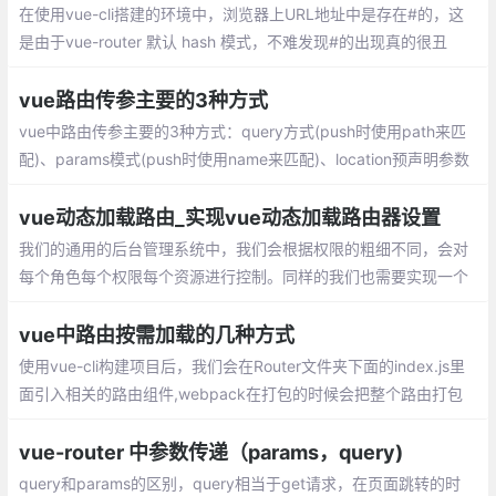
在使用vue-cli搭建的环境中，浏览器上URL地址中是存在#的，这
是由于vue-router 默认 hash 模式，不难发现#的出现真的很丑
陋。官网给出了如何使用history模式mode: history
vue路由传参主要的3种方式
vue中路由传参主要的3种方式：query方式(push时使用path来匹
配)、params模式(push时使用name来匹配)、location预声明参数
模式(push使用path来匹配,但是它跟params模式不同)
vue动态加载路由_实现vue动态加载路由器设置
我们的通用的后台管理系统中，我们会根据权限的粗细不同，会对
每个角色每个权限每个资源进行控制。同样的我们也需要实现一个
这样的功能。 这篇文章我将主要讲vue端的实现，关于后台接口我
就不会涉及，当我接触的时候我们的后台接口是springcloud实现。
vue中路由按需加载的几种方式
使用vue-cli构建项目后，我们会在Router文件夹下面的index.js里
面引入相关的路由组件,webpack在打包的时候会把整个路由打包
成一个js文件，如果页面一多，会导致这个文件非常大，加载缓慢
vue-router 中参数传递（params，query)
query和params的区别，query相当于get请求，在页面跳转的时