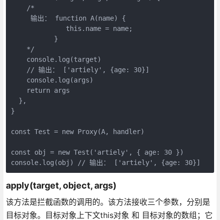
    /*

     输出： function A(name) {

              this.name = name;

           }

    */

    console.log(target)

    // 输出： ['artiely', {age: 30}]

    console.log(args)

    return args

  },

}

const Test = new Proxy(A, handler)

const obj = new Test('artiely', { age: 30 })

console.log(obj) // 输出： ['artiely', {age: 30}]
apply(target, object, args)
该方法是拦截函数的调用的。该方法接收三个参数，分别是
目标对象。目标对象上下文this对象 和 目标对象的数组；它