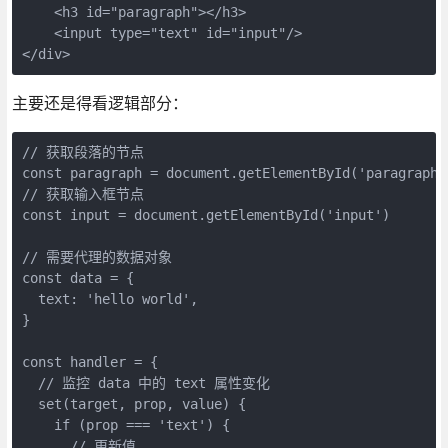
    <h3 id="paragraph"></h3>

    <input type="text" id="input"/>

</div>
主要还是得看逻辑部分：
// 获取段落的节点

const paragraph = document.getElementById('paragraph')
// 获取输入框节点

const input = document.getElementById('input')

// 需要代理的数据对象

const data = {

  text: 'hello world',

}

const handler = {

  // 监控 data 中的 text 属性变化

  set(target, prop, value) {

    if (prop === 'text') {

      // 更新值
