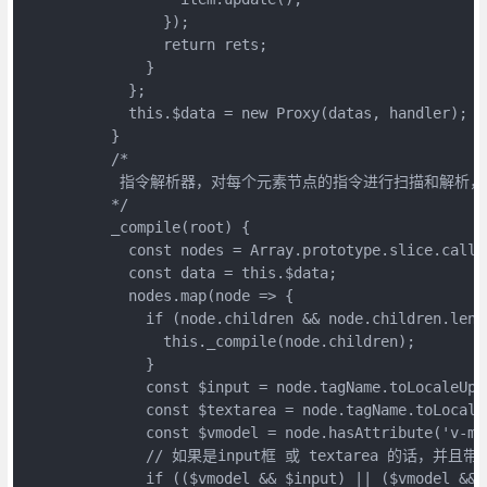
                });

                return rets;

              }

            };

            this.$data = new Proxy(datas, handler);

          }

          /*

           指令解析器，对每个元素节点的指令进行扫描和解
          */

          _compile(root) {

            const nodes = Array.prototype.slice.call(r
            const data = this.$data;

            nodes.map(node => {

              if (node.children && node.children.lengt
                this._compile(node.children);

              }

              const $input = node.tagName.toLocaleUppe
              const $textarea = node.tagName.toLocale
              const $vmodel = node.hasAttribute('v-mod
              // 如果是input框 或 textarea 的话，并且带有
              if (($vmodel && $input) || ($vmodel && $