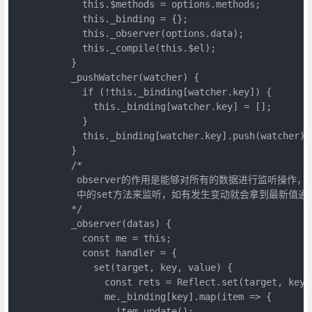
            this.$methods = options.methods;

            this._binding = {};

            this._observer(options.data);

            this._compile(this.$el);

          }

          _pushWatcher(watcher) {

            if (!this._binding[watcher.key]) {

              this._binding[watcher.key] = [];

            }

            this._binding[watcher.key].push(watcher);

          }

          /*

           observer的作用是能够对所有的数据进行监听操作，通
           中的set方法来监听，如有发生变动就会拿到最新值通
          */

          _observer(datas) {

            const me = this;

            const handler = {

              set(target, key, value) {

                const rets = Reflect.set(target, key, 
                me._binding[key].map(item => {

                  item.update();
