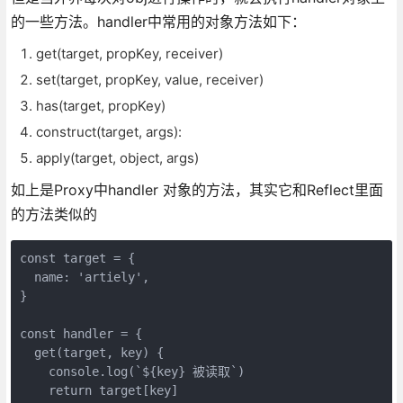
的一些方法。handler中常用的对象方法如下：
get(target, propKey, receiver)
set(target, propKey, value, receiver)
has(target, propKey)
construct(target, args):
apply(target, object, args)
如上是Proxy中handler 对象的方法，其实它和Reflect里面
的方法类似的
const target = {

  name: 'artiely',

}

const handler = {

  get(target, key) {

    console.log(`${key} 被读取`)

    return target[key]
