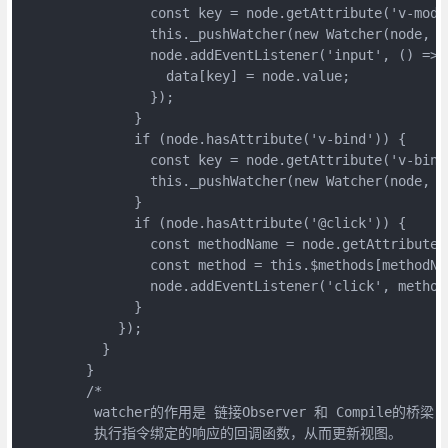
                const key = node.getAttribute('v-model
                this._pushWatcher(new Watcher(node, 'v
                node.addEventListener('input', () => {
                  data[key] = node.value;

                });

              }

              if (node.hasAttribute('v-bind')) {

                const key = node.getAttribute('v-bind'
                this._pushWatcher(new Watcher(node, '
              }

              if (node.hasAttribute('@click')) {

                const methodName = node.getAttribute('
                const method = this.$methods[methodNam
                node.addEventListener('click', method)
              }

            });

          }

        }

        /*

         watcher的作用是 链接Observer 和 Compil
         执行指令绑定的响应的回调函数，从而更新视图。
