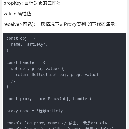
propKey: 目标对象的属性名
value: 属性值
receiver(可选): 一般情况下是Proxy实列 如下代码演示：
const obj = {

  name: 'artiely',

}

const handler = {

  set(obj, prop, value) {

    return Reflect.set(obj, prop, value)

  },

}

const proxy = new Proxy(obj, handler)

proxy.name = '我是artiely'

console.log(proxy.name) // 输出： 我是artiely

console.log(obj) // 输出： {name: '我是artiely'}