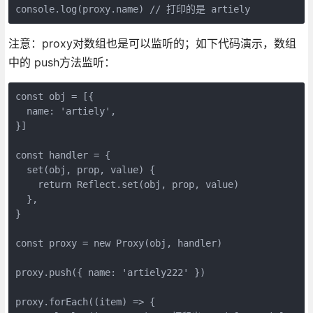
console.log(proxy.name) // 打印的是 artiely
注意：proxy对数组也是可以监听的；如下代码演示，数组
中的 push方法监听：
const obj = [{

  name: 'artiely',

}]

const handler = {

  set(obj, prop, value) {

    return Reflect.set(obj, prop, value)

  },

}

const proxy = new Proxy(obj, handler)

proxy.push({ name: 'artiely222' })

proxy.forEach((item) => {
