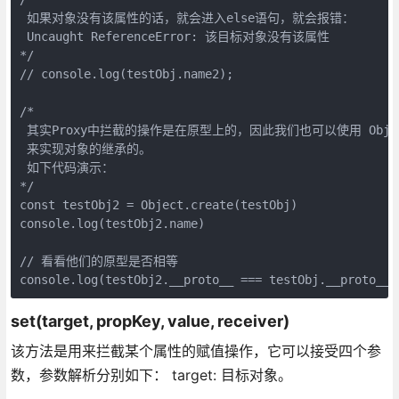
 如果对象没有该属性的话，就会进入else语句，就会报错：

 Uncaught ReferenceError: 该目标对象没有该属性

*/

// console.log(testObj.name2);

/*

 其实Proxy中拦截的操作是在原型上的，因此我们也可以使用 Object.c
 来实现对象的继承的。

 如下代码演示：

*/

const testObj2 = Object.create(testObj)

console.log(testObj2.name)

// 看看他们的原型是否相等

console.log(testObj2.__proto__ === testObj.__proto__
set(target, propKey, value, receiver)
该方法是用来拦截某个属性的赋值操作，它可以接受四个参
数，参数解析分别如下： target: 目标对象。