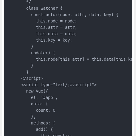
        */

        class Watcher {

          constructor(node, attr, data, key) {

            this.node = node;

            this.attr = attr;

            this.data = data;

            this.key = key;

          }

          update() {

            this.node[this.attr] = this.data[this.key]
          }

        }

      </script>

      <script type="text/javascript">

        new Vue({

          el: '#app',

          data: {

            count: 0

          },

          methods: {

            add() {

              this.count++;
