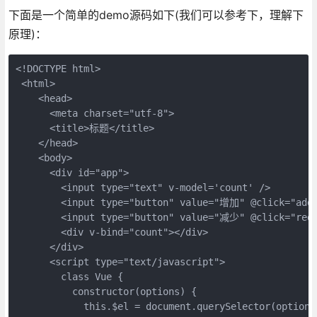
下面是一个简单的demo源码如下(我们可以参考下，理解下
原理)：
<!DOCTYPE html>

 <html>

    <head>

      <meta charset="utf-8">

      <title>标题</title>

    </head>

    <body>

      <div id="app">

        <input type="text" v-model='count' />

        <input type="button" value="增加" @click="add"
        <input type="button" value="减少" @click="redu
        <div v-bind="count"></div>

      </div>

      <script type="text/javascript">   

        class Vue {

          constructor(options) {

            this.$el = document.querySelector(options.