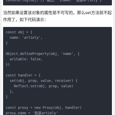
当然如果设置该对象的属性是不可写的，那么set方法就不起
作用了，如下代码演示：
const obj = {

  name: 'artiely',

}

Object.defineProperty(obj, 'name', {

  writable: false,

})

const handler = {

  set(obj, prop, value, receiver) {

    Reflect.set(obj, prop, value)

  },

}

const proxy = new Proxy(obj, handler)

proxy.name = '我是artiely'
