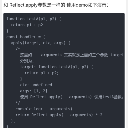
和 Reflect.apply参数是一样的 使用demo如下演示：
function testA(p1, p2) {

  return p1 + p2

}

const handler = {

  apply(target, ctx, args) {

    /*

      这里的 ...arguments 其实就是上面的三个参数 target, 
      分别为：

      target: function testA(p1, p2) {

        return p1 + p2;

      }

      ctx: undefined

      args: [1, 2]

      使用 Reflect.apply(...arguments) 调用testA函数，
    */

    console.log(...arguments)

    return Reflect.apply(...arguments) * 2

  },

}
