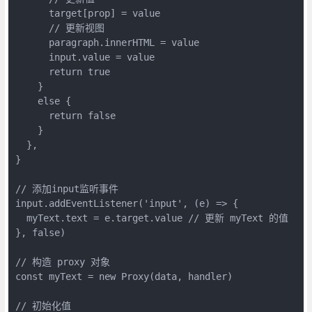
      target[prop] = value

      // 更新视图

      paragraph.innerHTML = value

      input.value = value

      return true

    }

    else {

      return false

    }

  },

}

// 添加input监听事件

input.addEventListener('input', (e) => {

  myText.text = e.target.value // 更新 myText 的值

}, false)

// 构造 proxy 对象

const myText = new Proxy(data, handler)

// 初始化值
