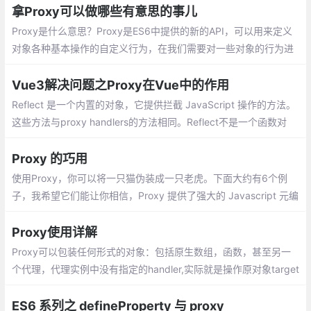
拿Proxy可以做哪些有意思的事儿
Proxy是什么意思？Proxy是ES6中提供的新的API，可以用来定义
对象各种基本操作的自定义行为，在我们需要对一些对象的行为进
行控制时将变得非常有效。
Vue3解决问题之Proxy在Vue中的作用
Reflect 是一个内置的对象，它提供拦截 JavaScript 操作的方法。
这些方法与proxy handlers的方法相同。Reflect不是一个函数对
象，因此它是不可构造的。可用来替换部分Object静态函数， 比较
好的一点是__避免直接报错__
Proxy 的巧用
使用Proxy，你可以将一只猫伪装成一只老虎。下面大约有6个例
子，我希望它们能让你相信，Proxy 提供了强大的 Javascript 元编
程。尽管它不像其他ES6功能用的普遍，但Proxy有许多用途
Proxy使用详解
Proxy可以包装任何形式的对象：包括原生数组，函数，甚至另一
个代理，代理实例中没有指定的handler,实际就是操作原对象target
ES6 系列之 defineProperty 与 proxy