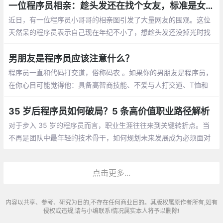
序员致敬，向自己致敬，向未来致敬。
一位程序员相亲：趁头发还在找个女友，标准是女孩就行
近日，有一位程序员小哥哥的相亲图引发了大量网友的围观。这位
天然呆的程序员表示自己现在年纪不小了，想趁头发还没掉光时找
个女朋友。至于择偶的标准，他表示只要是女孩就行
男朋友是程序员应该注意什么？
程序员一直和代码打交道，俗称码农 。如果你的男朋友是程序员，
在你心目可能觉得他：具备高智商技能、不爱与人打交道、T恤和
牛仔裤是基本标配、不浪漫的直男癌等等，那怎么和程序员男朋友
相处呢，需要你应该注意什么呢？
35 岁后程序员如何破局？5 条高价值职业路径解析
对于步入 35 岁的程序员而言，职业生涯往往来到关键转折点。当
不再是团队中最年轻的技术骨干，如何规划未来发展成为必须面对
的课题。结合行业动态与资深从业者经验，以下五条职业路径值得
深入探讨
点击更多...
内容以共享、参考、研究为目的,不存在任何商业目的。其版权属原作者所有,如有
侵权或违规,请与小编联系!情况属实本人将予以删除!