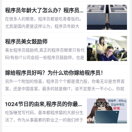
会。他们不是在修改代码，就是在去修改代
码的路上。这篇文章告诉你怎么撩程序员
程序员年龄大了怎么办？程序员年龄大了的出路
在很多人的眼里，程序员都是吃青春饭的。
尤其是国内更是这样认为，程序员年龄大
了，体力越来越差，就不好找工作了，开始
担心以后的出路了。那么未来大龄程序员的
程序员美女鼓励师
出路在哪呢？
美女程序员鼓励师,真正的程序员眼里只有代
码!有些IT公司会招一些程序员鼓励师，也是
为了提高程序员们的工作”战斗值”。 而关于
程序员鼓励师的作用，她们总是能激发程序
嫁给程序员好吗？为什么劝你嫁给程序员！
员们的肾上腺素分泌。
另外一个附加的惊喜，程序员个个都是潜力股，你看无论是世界首
富，还是中国首富，最多的就是做IT，说不定那天一不小心，你就
成了亿万富翁的老婆啦， mm们，选个程序员当老公不会错的。程
序员收入稳定，生活安逸，属于长期持有型成长股
1024节日的由来,程序员的你最想对自己说的是什么？【1024程序员节日】
吃饭睡觉写代码，基本都程序猿的大部分生
活了，作为从事最累的职业之一的我们终于
有了自己的节日，那就是1024。1024向程