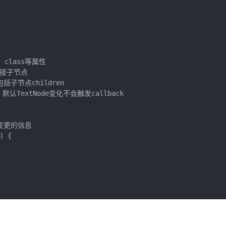
，class等属性

直接子节点

包括子节点children

置，默认TextNode变化不会触发callback

变更的信息

 {
