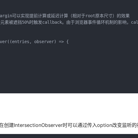
ootMargin可以实现提前计算或延迟计算（相对于root原本尺寸）的效果

0.5代表元素被遮挡50%时触发callback。由于浏览器事件循环机制的影响，c
ver((entries, observer) => {

建IntersectionObserver时可以通过传入option改变监听