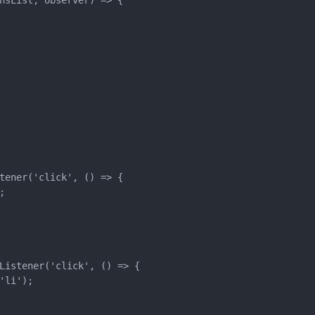
nsList, observer) => {

tener('click', () => {



Listener('click', () => {

li');
