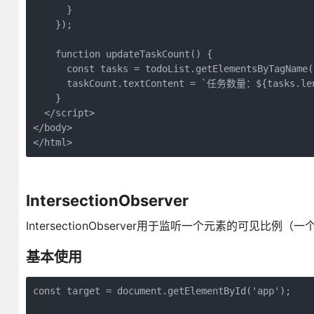
      }

    });

    function updateTaskCount() {

      const tasks = todoList.getElementsByTagName('
      taskCount.textContent = `任务数量：${tasks.len
    }

  </script>

</body>

</html>
IntersectionObserver
IntersectionObserver用于监听一个元素的可见
基本使用
const target = document.getElementById('app');
