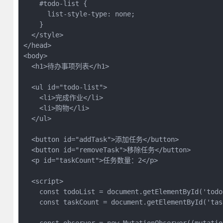
    #todo-list {

      list-style-type: none;

    }

  </style>

</head>

<body>

  <h1>待办事项列表</h1>

  <ul id="todo-list">

    <li>完成作业</li>

    <li>购物</li>

  </ul>

  <button id="addTask">添加任务</button>

  <button id="removeTask">移除任务</button>

  <p id="taskCount">任务数量：2</p>

  <script>

    const todoList = document.getElementById('todo-
    const taskCount = document.getElementById('task