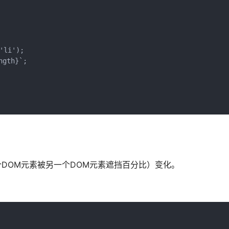
li');

gth}`;

比例（一个DOM元素被另一个DOM元素遮挡百分比）变化。