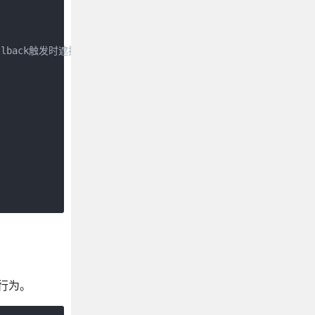
allback触发时遮挡比例通常不会是精确的50%。

的行为。