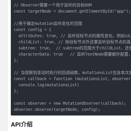
// Observer需要一个用于监听的目标DOM

const targetNode = document.getElementById("app");

//用于确定mutation监听变化的范围

const config = { 

  attributes: true, // 监听目标节点的属性变化，例如id
  childList: true, // 除目标节点外还要监听目标节点的
  subtree: true,  // subtree的范围大于childList，还
  characterData: true   // 监听TextNode需要额外配
};

// 当观察到变动时执行的回调函数，mutationsList包含本次
const callback = function (mutationsList, observer)
  console.log(mutationsList)

};

const observer = new MutationObserver(callback);

observer.observe(targetNode, config);
API介绍