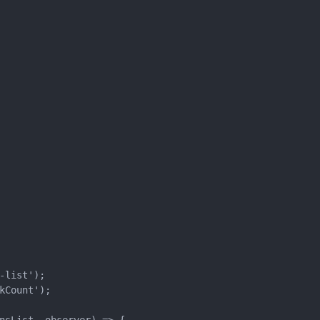
list');

Count');
