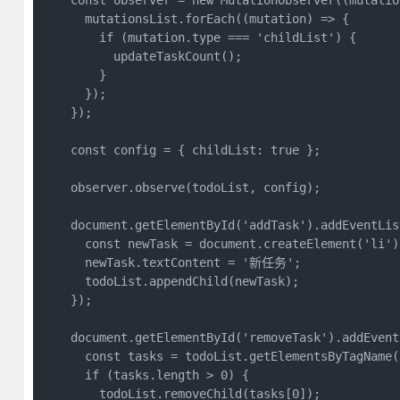
    const observer = new MutationObserver((mutatio
      mutationsList.forEach((mutation) => {

        if (mutation.type === 'childList') {

          updateTaskCount();

        }

      });

    });

    const config = { childList: true };

    observer.observe(todoList, config);

    document.getElementById('addTask').addEventLis
      const newTask = document.createElement('li');
      newTask.textContent = '新任务';

      todoList.appendChild(newTask);

    });

    document.getElementById('removeTask').addEvent
      const tasks = todoList.getElementsByTagName('
      if (tasks.length > 0) {

        todoList.removeChild(tasks[0]);
