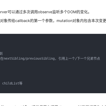
server可以通过多次调用observe监听多个DOM的变化。
ion对象传给callback的第一个参数，mutation对象内包含本次
到

nextSibling/previousSibling, 引用上一个/下一个兄弟节点

childList等
