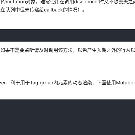
k的mutation对象，通常使用在调用disconnect时又不想丢失之前
on还在队列中但未传递给callback的情况）。
再监听target，如果不需要监听请及时调用该方法，以免产生预期之外的行
r，利于用于Tag group内元素的动态渲染，下面使用MutationO