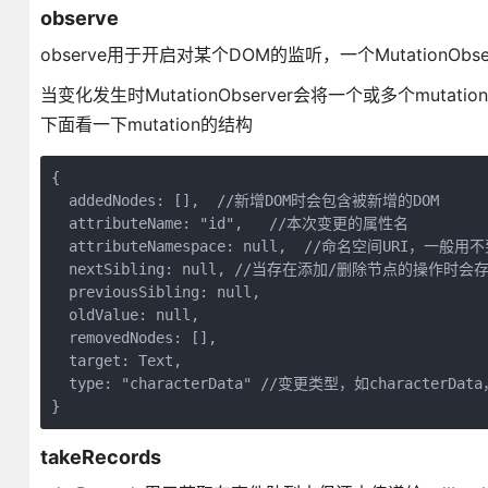
observe
observe用于开启对某个DOM的监听，一个MutationOb
当变化发生时MutationObserver会将一个或多个mutat
下面看一下mutation的结构
{

  addedNodes: [],  //新增DOM时会包含被新增的DOM

  attributeName: "id",   //本次变更的属性名

  attributeNamespace: null,  //命名空间URI，一般用不
  nextSibling: null, //当存在添加/删除节点的操作时会存在
  previousSibling: null,

  oldValue: null,

  removedNodes: [],

  target: Text,

  type: "characterData" //变更类型，如characterData，
takeRecords