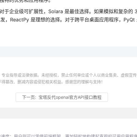
有其独特的优势和应用程序。
。对于企业级可扩展性，Solara 是最佳选择。如果模拟和复杂的 
站开发，ReactPy 是理想的选择。对于跨平台桌面应用程序，PyQt
。
、专业指导或法律依据。未经授权，禁止任何单位或个人以商业售卖、虚假宣传
不得篡改、删减内容或侵犯相关权益。感谢您的理解与支持！
下一页:
宝塔反代openai官方API接口教程
制作速度；用户则可以凭借前端框架，更加轻松地构建起直观的可用应用程