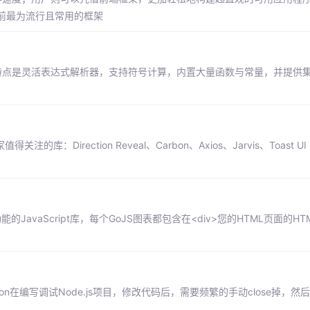
前最为流行且常用的框架
的数学库，它的特点是灵活表达式解析器，支持符号计算，内置大量函数与常量，并提
。
rection Reveal、Carbon、Аxios、Jarvis、Toast UI Edi
功能的JavaScript库，每个GoJS图表都包含在<div>您的HTML页面的H
在编写调试Node.js项目，修改代码后，需要频繁的手动close掉，然