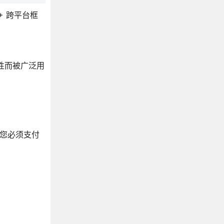
++ 跨平台框
。
兼容性而被广泛用
。
，您必须支付