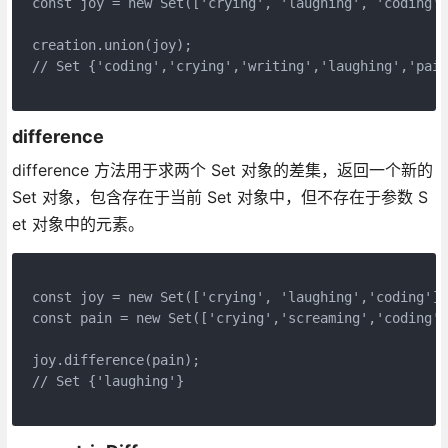
const joy = new Set(['crying', 'laughing', 'coding']
creation.union(joy);
// Set {'coding','crying','writing','laughing','pain
difference
difference 方法用于求两个 Set 对象的差集，返回一个新的
Set 对象，包含存在于当前 Set 对象中，但不存在于参数 S
et 对象中的元素。
const joy = new Set(['crying', 'laughing','coding'])
const pain = new Set(['crying','screaming','coding']
joy.difference(pain);
// Set {'laughing'}