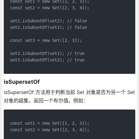
const set1 = new Set([1, 2, 3]);
const set2 = new Set([2, 3, 4]);
set1.isSubsetOf(set2); // false
set2.isSubsetOf(set1); // false
const set3 = new Set([2, 3]);
set3.isSubsetOf(set1); // true
set3.isSubsetOf(set2); // true
isSupersetOf
isSupersetOf 方法用于判断当前 Set 对象是否为另一个 Set
对象的超集，返回一个布尔值。例如：
const set1 = new Set([1, 2, 3]);
const set2 = new Set([2, 3, 4]);