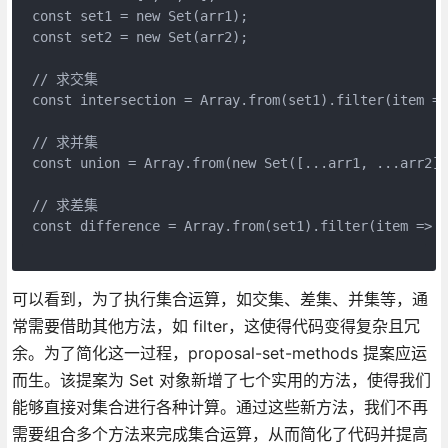
const set1 = new Set(arr1);
const set2 = new Set(arr2);
// 求交集
const intersection = Array.from(set1).filter(item =>
// 求并集
const union = Array.from(new Set([...arr1, ...arr2])
// 求差集
const difference = Array.from(set1).filter(item => !
可以看到，为了执行集合运算，如交集、差集、并集等，通
常需要借助其他方法，如 filter，这使得代码变得复杂且冗
余。为了简化这一过程，proposal-set-methods 提案应运
而生。该提案为 Set 对象新增了七个实用的方法，使得我们
能够直接对集合进行各种计算。通过这些新方法，我们不再
需要组合多个方法来完成集合运算，从而简化了代码并提高