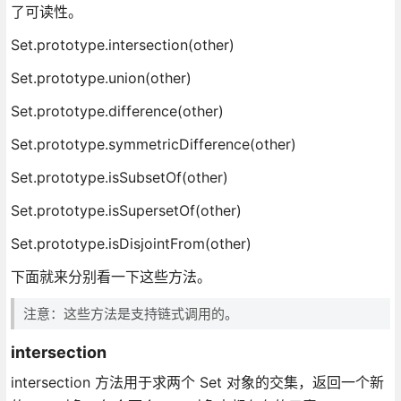
了可读性。
Set.prototype.intersection(other)
Set.prototype.union(other)
Set.prototype.difference(other)
Set.prototype.symmetricDifference(other)
Set.prototype.isSubsetOf(other)
Set.prototype.isSupersetOf(other)
Set.prototype.isDisjointFrom(other)
下面就来分别看一下这些方法。
注意：这些方法是支持链式调用的。
intersection
intersection 方法用于求两个 Set 对象的交集，返回一个新