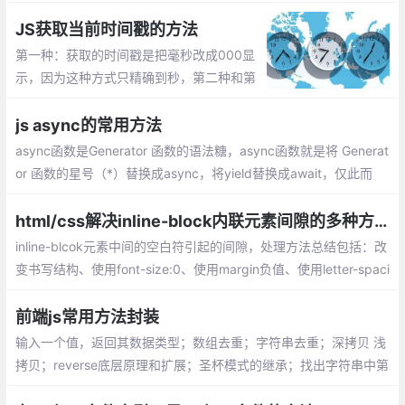
撞，当div1碰到div2时，改变div2的颜色
JS获取当前时间戳的方法
第一种：获取的时间戳是把毫秒改成000显
示，因为这种方式只精确到秒，第二种和第
三种是获取了当前毫秒的时间戳。
js async的常用方法
async函数是Generator 函数的语法糖，async函数就是将 Generat
or 函数的星号（*）替换成async，将yield替换成await，仅此而
已。async函数对Generator 函数的改进点有以下几点：
html/css解决inline-block内联元素间隙的多种方法总汇
inline-blcok元素中间的空白符引起的间隙，处理方法总结包括：改
变书写结构、使用font-size:0、使用margin负值、使用letter-spaci
ng或word-spacing、丢失结束标签、W3C推荐 导航方法（兼容IE
6等）、YUI的inline-block间隙处理等...
前端js常用方法封装
输入一个值，返回其数据类型；数组去重；字符串去重；深拷贝 浅
拷贝；reverse底层原理和扩展；圣杯模式的继承；找出字符串中第
一次只出现一次的字母;找元素的第n级父元素