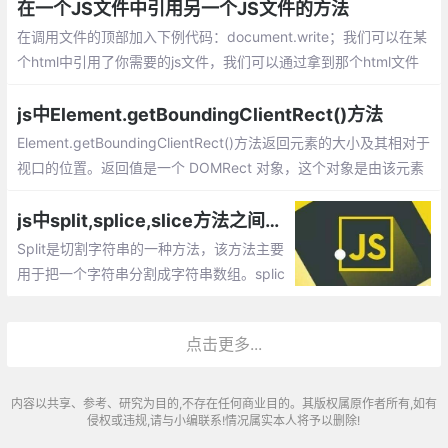
在一个JS文件中引用另一个JS文件的方法
在调用文件的顶部加入下例代码：document.write；我们可以在某
个html中引用了你需要的js文件，我们可以通过拿到那个html文件
的对象，然后在通过这个对象去引用js的方法。
js中Element.getBoundingClientRect()方法
Element.getBoundingClientRect()方法返回元素的大小及其相对于
视口的位置。返回值是一个 DOMRect 对象，这个对象是由该元素
的 getClientRects() 方法返回的一组矩形的集合, 即：是与该元素
相关的CSS 边框集合
js中split,splice,slice方法之间的差异_splice()、slice()、split()函数的区分
Split是切割字符串的一种方法，该方法主要
用于把一个字符串分割成字符串数组。splic
e()方法向/从数组中添加/删除元素，然后返
回被删除的元素组成的数组。slice()方法主
点击更多...
要用于截取数组，并返回截取到的新数组。
内容以共享、参考、研究为目的,不存在任何商业目的。其版权属原作者所有,如有
侵权或违规,请与小编联系!情况属实本人将予以删除!