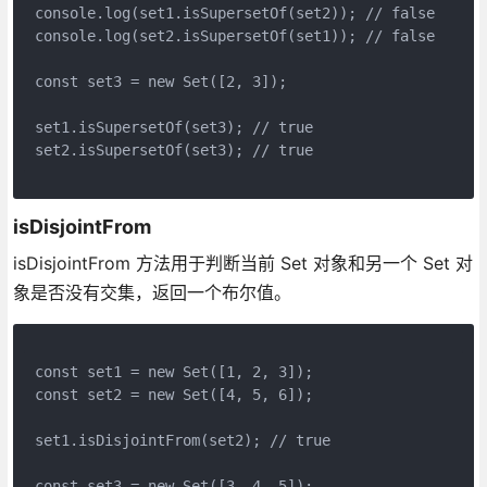
console.log(set1.isSupersetOf(set2)); // false
console.log(set2.isSupersetOf(set1)); // false
const set3 = new Set([2, 3]);
set1.isSupersetOf(set3); // true
set2.isSupersetOf(set3); // true
isDisjointFrom
isDisjointFrom 方法用于判断当前 Set 对象和另一个 Set 对
象是否没有交集，返回一个布尔值。
const set1 = new Set([1, 2, 3]);
const set2 = new Set([4, 5, 6]);
set1.isDisjointFrom(set2); // true
const set3 = new Set([3, 4, 5]);