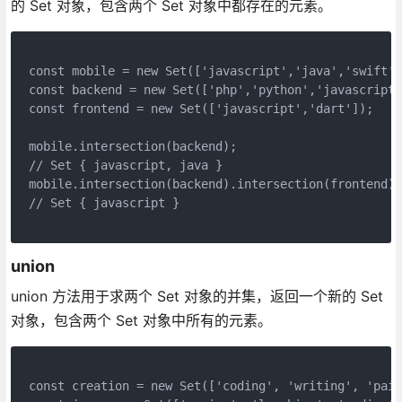
的 Set 对象，包含两个 Set 对象中都存在的元素。
const mobile = new Set(['javascript','java','swift',
const backend = new Set(['php','python','javascript'
const frontend = new Set(['javascript','dart']);
mobile.intersection(backend);
// Set { javascript, java }
mobile.intersection(backend).intersection(frontend);
// Set { javascript }
union
union 方法用于求两个 Set 对象的并集，返回一个新的 Set
对象，包含两个 Set 对象中所有的元素。
const creation = new Set(['coding', 'writing', 'pain