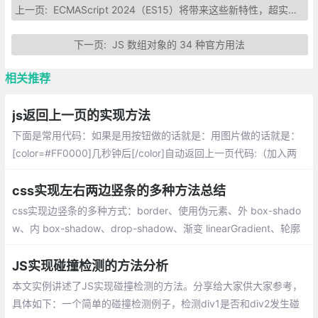
上一页:
ECMAScript 2024（ES15）将带来这些新特性，超实用！
下一页:
JS 数组对象的 34 种官方用法
相关推荐
js返回上一页的实现方法
下面是常用代码：如果是用按钮做的话就是：用图片做的话就是：
[color=#FF0000]几秒钟后[/color]自动返回上一页代码:（加入两
个head间，3000表示3秒）
css实现左右两边竖条的多种方法总结
css实现边竖条的多种方式：border、使用伪元素、外 box-shado
w、内 box-shadow、drop-shadow、渐变 linearGradient、轮廓
outline、滚动条
JS实现碰撞检测的方法分析
本文实例讲述了JS实现碰撞检测的方法。分享给大家供大家参考，
具体如下：一个简单的碰撞检测例子，检测div1是否和div2发生碰