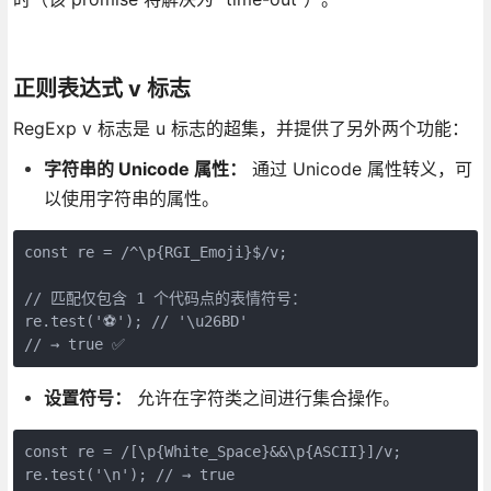
正则表达式 v 标志
RegExp v 标志是 u 标志的超集，并提供了另外两个功能：
字符串的 Unicode 属性：
通过 Unicode 属性转义，可
以使用字符串的属性。
const re = /^\p{RGI_Emoji}$/v;
// 匹配仅包含 1 个代码点的表情符号：
re.test('⚽'); // '\u26BD'
// → true ✅
设置符号：
允许在字符类之间进行集合操作。
const re = /[\p{White_Space}&&\p{ASCII}]/v;
re.test('\n'); // → true