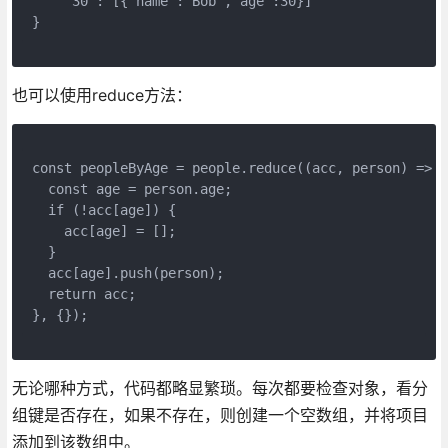
    "30": [{"name":"Bob","age":30}]
}
也可以使用reduce方法：
const peopleByAge = people.reduce((acc, person) => {
  const age = person.age;
  if (!acc[age]) {
    acc[age] = [];
  }
  acc[age].push(person);
  return acc;
}, {});
无论哪种方式，代码都略显繁琐。每次都要检查对象，看分
组键是否存在，如果不存在，则创建一个空数组，并将项目
添加到该数组中。