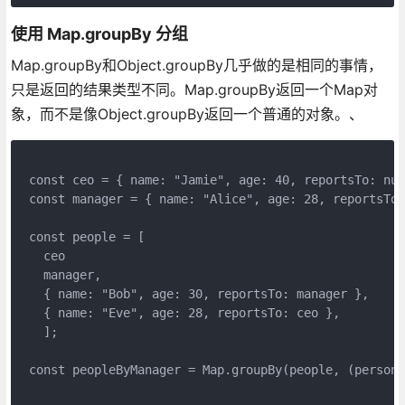
使用 Map.groupBy 分组
Map.groupBy和Object.groupBy几乎做的是相同的事情，
只是返回的结果类型不同。Map.groupBy返回一个Map对
象，而不是像Object.groupBy返回一个普通的对象。、
const ceo = { name: "Jamie", age: 40, reportsTo: nul
const manager = { name: "Alice", age: 28, reportsTo:
const people = [
  ceo
  manager,
  { name: "Bob", age: 30, reportsTo: manager },
  { name: "Eve", age: 28, reportsTo: ceo },
  ];
const peopleByManager = Map.groupBy(people, (person)