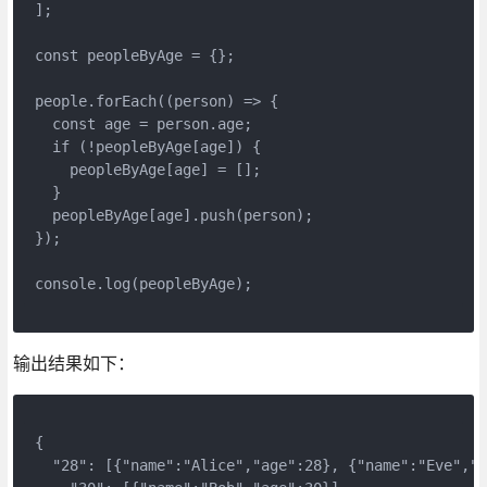
];
const peopleByAge = {};
people.forEach((person) => {
  const age = person.age;
  if (!peopleByAge[age]) {
    peopleByAge[age] = [];
  }
  peopleByAge[age].push(person);
});
console.log(peopleByAge);
输出结果如下：
{
  "28": [{"name":"Alice","age":28}, {"name":"Eve","a