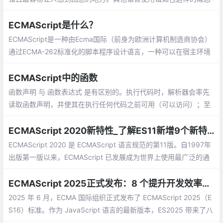
来定义代码作用域，但在 ECMAScript 6 以前，在应用程序的每一
个 JavaScript 中定义的一切都共享一个全局作用域
ECMAScript是什么？
ECMAScript是一种由Ecma国际（前身为欧洲计算机制造商协会）
通过ECMA-262标准化的脚本程序设计语言，一种可以在宿主环境
中执行计算并能操作可计算对象的基于对象的程序设计语言。这种
语言在万维网上应用广泛，它往往被称为JavaScript或JScript
ECMAScript中的函数
函数声明 与 函数表达式 是有区别的。执行代码时，解析器会率先
读取函数声明，并使其在执行任何代码之前可用（可以访问）；至
于函数表达式，则必须等到解析器执行到它所在的代码行，才会真
正被解释执行。
ECMAScript 2020新特性_了解ES11新增9个新特性
ECMAScript 2020 是 ECMAScript 语言规范的第11版。自1997年
出版第一版以来，ECMAScript 已发展成为世界上使用最广泛的通
用编程语言之一。
ECMAScript 2025正式发布：8 个提升开发效率的新功能
2025 年 6 月，ECMA 国际组织正式发布了 ECMAScript 2025（E
S16）标准。作为 JavaScript 语言的最新版本，ES2025 带来了八
项实用新特性，将显著改善开发体验。下面我们详细看看这些新功