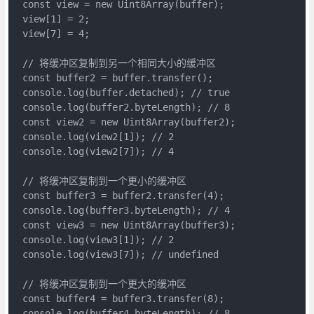
const view = new Uint8Array(buffer);
view[1] = 2;
view[7] = 4;
// 将缓冲区复制到另一个相同大小的缓冲区
const buffer2 = buffer.transfer();
console.log(buffer.detached); // true
console.log(buffer2.byteLength); // 8
const view2 = new Uint8Array(buffer2);
console.log(view2[1]); // 2
console.log(view2[7]); // 4
// 将缓冲区复制到一个更小的缓冲区
const buffer3 = buffer2.transfer(4);
console.log(buffer3.byteLength); // 4
const view3 = new Uint8Array(buffer3);
console.log(view3[1]); // 2
console.log(view3[7]); // undefined
// 将缓冲区复制到一个更大的缓冲区
const buffer4 = buffer3.transfer(8);
console.log(buffer4.byteLength); // 8