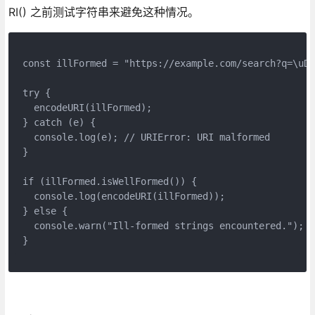
RI() 之前测试字符串来避免这种情况。
const illFormed = "https://example.com/search?q=\uD8
try {
  encodeURI(illFormed);
} catch (e) {
  console.log(e); // URIError: URI malformed
}
if (illFormed.isWellFormed()) {
  console.log(encodeURI(illFormed));
} else {
  console.warn("Ill-formed strings encountered."); /
}