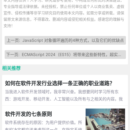
专业指导或法律依据。未经授权，禁止任何单位或个人以商业售卖、虚假
宣传、侵权传播等非学习研究目的使用本文内容。如需分享或转载，请保
留原文来源信息，不得篡改、删减内容或侵犯相关权益。感谢您的理解与
支持！
上一页:
JavaScript 对象循环遍历的4种方式，以及它们的优缺点
下一页:
ECMAScript 2024（ES15）将带来这些新特性，超实用！
相关推荐
如何在软件开发行业选择一条正确的职业道路？
当我进入软件开发领域时，我非常兴奋。我想要同时学习所有东
西：游戏开发、移动开发、人工智能以及所有与之相关的内容。我
把时间浪费在了写“hello world”和一些简单的程序上，使用了大约
30 种语言，只是为了弄清楚我应该学哪一种
软件开发的七条原则
软件系统存在的原因：为用户提供价值。所
有的决定都应该考虑到这一点。在指定系统