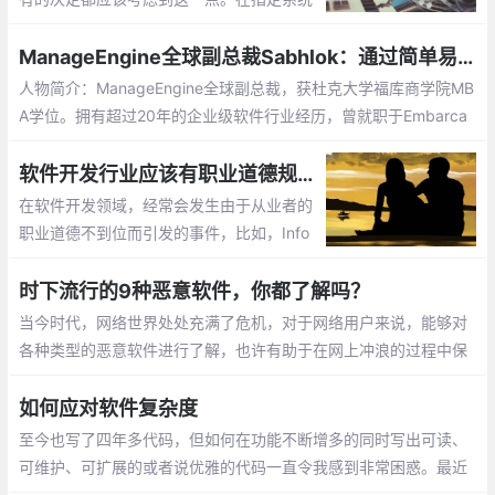
需求之前，在关注系统的各个功能之前，在
确定硬件平台或开发过程之前，问问自己以
ManageEngine全球副总裁Sabhlok：通过简单易用的工具软件来优化IT 运维管理
下问题：这是否能为系统真正增加价值？
人物简介：ManageEngine全球副总裁，获杜克大学福库商学院MB
A学位。拥有超过20年的企业级软件行业经历，曾就职于Embarca
dero、BMC等公司， 任技术、营销、销售与执行高级管理职位。
十多年前，除了那些最大的公司外
软件开发行业应该有职业道德规范来约束吗？
在软件开发领域，经常会发生由于从业者的
职业道德不到位而引发的事件，比如，Info
Q 过往就曾报道过离职程序员利用测试账户
套现千万美元、华夏银行一位技术处长利用
时下流行的9种恶意软件，你都了解吗？
职务便利在华夏银行总行核心系统内植入计
当今时代，网络世界处处充满了危机，对于网络用户来说，能够对
算机病毒程序
各种类型的恶意软件进行了解，也许有助于在网上冲浪的过程中保
全自身。病毒、蠕虫、木马、杂交程序和僵尸网络、勒索软件
如何应对软件复杂度
至今也写了四年多代码，但如何在功能不断增多的同时写出可读、
可维护、可扩展的或者说优雅的代码一直令我感到非常困惑。最近
读了《Clean Architecture》以及 Domain Driven Design（简称 D