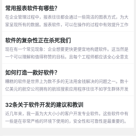
DD） 相关软件架构的书，对这个问题有了进一步的思考。
常用报表软件有哪些？
在企业管理过程中，报表往往都会通过一些简洁的图表方式，为大
家呈现所有的数据。报表软件，可以在操作的过程中有效提升工作
效率，所以有很多企业早就已经选择跟随信息技术的潮流，选择报
表软件工具。
软件的复杂性正在杀死我们
现在有一个常见现象：企业想要更快更便宜地构建软件。这当然是
一个可以理解和值得称赞的目标。且每个工程师都应该全心全意支
持这个目标。
如何打造一款好软件？
糟糕的软件是世界上为数不多的无法用金钱解决的问题之一。数十
亿美元的航空公司拥有的航班搜索应用程序往往不如学生群体开发
的那些应用程序好用。尽管面临着拼车服务的威胁，世界各地的老
牌出租车公司还在使用糟糕
32条关于软件开发的建议和教训
近几年来，我一直为大大小小的客户开发专业软件。这些软件中有
一些是在非常严格的环境下使用的，安全性和可靠性是最重要的。
基于多年的工作经验，我提出了一系列有用的建议和教训。以下是