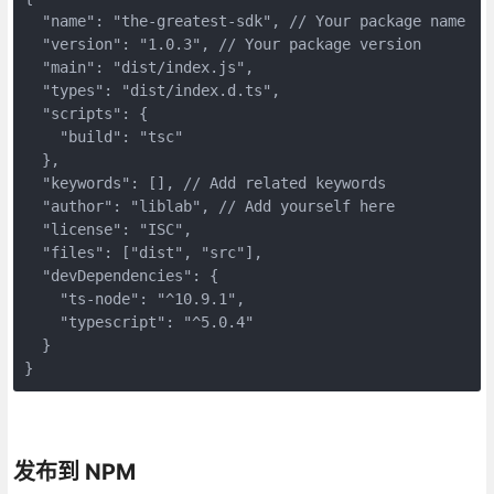
  "name": "the-greatest-sdk", // Your package name

  "version": "1.0.3", // Your package version

  "main": "dist/index.js",

  "types": "dist/index.d.ts",

  "scripts": {

    "build": "tsc"

  },

  "keywords": [], // Add related keywords

  "author": "liblab", // Add yourself here

  "license": "ISC",

  "files": ["dist", "src"],

  "devDependencies": {

    "ts-node": "^10.9.1",

    "typescript": "^5.0.4"

  }

}
发布到 NPM