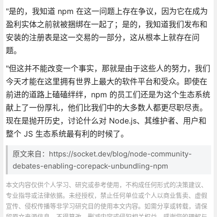
"是的，我知道 npm 在这一问题上存在争议，因为它在成为
盈利实体之前就被捆绑在一起了；是的，我知道我们发布和
安装的注册表是这一交易的一部分，这从根本上就存在问
题。
"但这并不能改变一个事实，那就是由于这些人的努力，我们
今天才能在这里拥有世界上最大的软件平台和受众。即使在
前进的道路上磕磕绊绊，npm 的员工们还是为这个生态系统
献上了一份厚礼，他们比我们中的大多数人都更尽职尽责。
现在是抛开历史，讨论什么对 Node.js、其维护者、用户和
整个 JS 生态系统最有利的时候了。
原文来自：https://socket.dev/blog/node-community-
debates-enabling-corepack-unbundling-npm
本文内容仅供个人学习、研究或参考使用，不构成任何形式的决策建议、
专业指导或法律依据。未经授权，禁止任何单位或个人以商业售卖、虚假
宣传、侵权传播等非学习研究目的使用本文内容。如需分享或转载，请保
留原文来源信息，不得篡改、删减内容或侵犯相关权益。感谢您的理解与