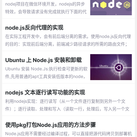
nodej项目在微信环境开发，nodejs的异步
特效，会导致请求没有完成就执行下面的代
码，出现错误。经过多方查找，可以使用as
ync模块来异步转同步，只有前一个function
node.js反向代理的实现
执行callback，下一个才会执行。
在实际工程开发中，会有前后端分离的需求。使用node.js反向代理
的目的：实现前后端分离，前端减少路径请求的所需的路由文件；
通过http-proxy-middleware中间件、Http Proxy 模块这2种方式
实现node.js的反向代理
Ubuntu 上 Node.js 安装和卸载
Ubuntu 安装 Node.Js:执行检查可更新的软
件,先用普通的apt工具安装低版本的node，
然后再升级最新。更换淘宝的镜像，这个是
必须的，用过的node的人都知道。安装更新
nodejs 文本逐行读写功能的实现
版本的工具N
利用nodejs实现：逐行读写（从一个文件逐行复制到另外一个文
件）；逐行读取、处理和写入（读取一行，处理后，写入另一个文
件）1.所需要的模块： fs，os，readline。功能的实现：readWrite
FileByLine.js，功能的调用：index.js
使用pkg打包Node.js应用的方法步骤
Node.js应用不需要经过编译过程，可以直接把源代码拷贝到部署机