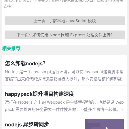
支持！
上一页:
了解本地 JavaScript 模块
下一页:
如何使用 Node.js 和 Express 处理文件上传?
相关推荐
怎么卸载nodejs？
Node.js是一个Javascript运行环境，可以使Javascript这类脚本语
言编写出来的代码运行速度获得极大提升，那么安装后该如何卸载
呢？下面本篇文章就来给大家介绍一下Windows平台下卸载node.js
的方法，希望对大家有所帮助。
happypack提升项目构建速度
运行在 Node.js 之上的 Webpack 是单线程模型的，也就是说 Web
pack 需要处理的任务需要一件件挨着做，不能多个事情一起做。h
appypack把任务分解给多个子进程去并发的执行，子进程处理完
后再把结果发送给主进程。
nodejs 异步转同步