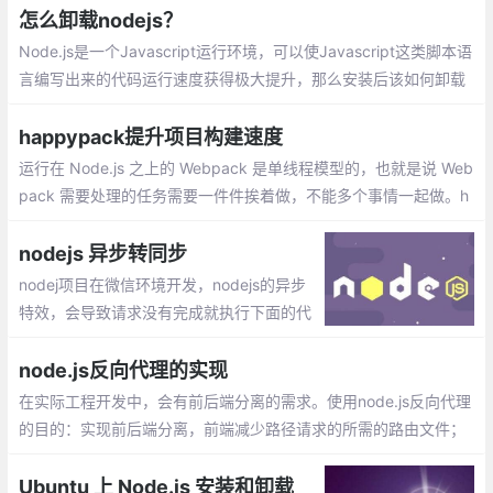
怎么卸载nodejs？
Node.js是一个Javascript运行环境，可以使Javascript这类脚本语
言编写出来的代码运行速度获得极大提升，那么安装后该如何卸载
呢？下面本篇文章就来给大家介绍一下Windows平台下卸载node.js
的方法，希望对大家有所帮助。
happypack提升项目构建速度
运行在 Node.js 之上的 Webpack 是单线程模型的，也就是说 Web
pack 需要处理的任务需要一件件挨着做，不能多个事情一起做。h
appypack把任务分解给多个子进程去并发的执行，子进程处理完
后再把结果发送给主进程。
nodejs 异步转同步
nodej项目在微信环境开发，nodejs的异步
特效，会导致请求没有完成就执行下面的代
码，出现错误。经过多方查找，可以使用as
ync模块来异步转同步，只有前一个function
node.js反向代理的实现
执行callback，下一个才会执行。
在实际工程开发中，会有前后端分离的需求。使用node.js反向代理
的目的：实现前后端分离，前端减少路径请求的所需的路由文件；
通过http-proxy-middleware中间件、Http Proxy 模块这2种方式
实现node.js的反向代理
Ubuntu 上 Node.js 安装和卸载