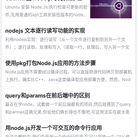
Ubuntu 安装 Node.Js:执行检查可更新的软
件,先用普通的apt工具安装低版本的node，
然后再升级最新。更换淘宝的镜像，这个是
必须的，用过的node的人都知道。安装更新
nodejs 文本逐行读写功能的实现
版本的工具N
利用nodejs实现：逐行读写（从一个文件逐行复制到另外一个文
件）；逐行读取、处理和写入（读取一行，处理后，写入另一个文
件）1.所需要的模块： fs，os，readline。功能的实现：readWrite
FileByLine.js，功能的调用：index.js
使用pkg打包Node.js应用的方法步骤
Node.js应用不需要经过编译过程，可以直接把源代码拷贝到部署机
上执行，确实比C++、Java这类编译型应用部署方便。然而，Nod
e.js应用执行需要有运行环境，意味着你需要先在部署机器上安装N
ode.js
query和params在前后端中的区别
最近在学node，试着做一个前后端都有的项目,然后就遇到了query
和parmas这俩兄弟,你说他们俩长得也不像吧,可这用法实在是太类
似了，专门写篇文章来区分这哥俩，分别会从vue路由和Node接收
两个角度讲
用node.js开发一个可交互的命令行应用
在这个教程中,我们会开发一个命令行应用,它可以接收一个 CSV 格