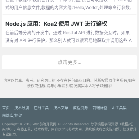
式的用户信息文件,教程的内容大纲:“Hello,World”,处理命令行参数,
运行时的用户输入,异步网络会话,美化控制台的输出,封装成 shell 命
令,JavaScript 之外
Node.js 应用：Koa2 使用 JWT 进行鉴权
在前后端分离的开发中，通过 Restful API 进行数据交互时，如果
没有对 API 进行保护，那么别人就可以很容易地获取并调用这些 A
PI 进行操作。那么服务器端要如何进行鉴权呢？
点击更多...
内容以共享、参考、研究为目的,不存在任何商业目的。其版权属原作者所有,如有
侵权或违规,请与小编联系!情况属实本人将予以删除!
首页
技术导航
在线工具
技术文章
教程资源
前端标签
AI工具集
前端库/框架