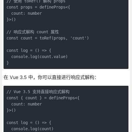
// 使用 toRef() 解构 props

const props = defineProps<{

  count: number

}>()

// 响应式解构 count 属性

const count = toRef(props, 'count')

const log = () => {

  console.log(count.value)

}
在 Vue 3.5 中，你可以直接进行响应式解构：
// Vue 3.5 支持直接响应式解构

const { count } = defineProps<{

  count: number

}>()

const log = () => {

  console.log(count)
