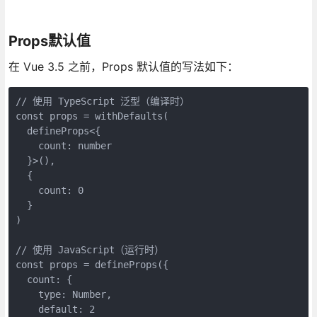
Props默认值
在 Vue 3.5 之前，Props 默认值的写法如下：
// 使用 TypeScript 泛型（编译时）

const props = withDefaults(

  defineProps<{

    count: number

  }>(),

  {

    count: 0

  }

)

// 使用 JavaScript（运行时）

const props = defineProps({

  count: {

    type: Number,

    default: 2
