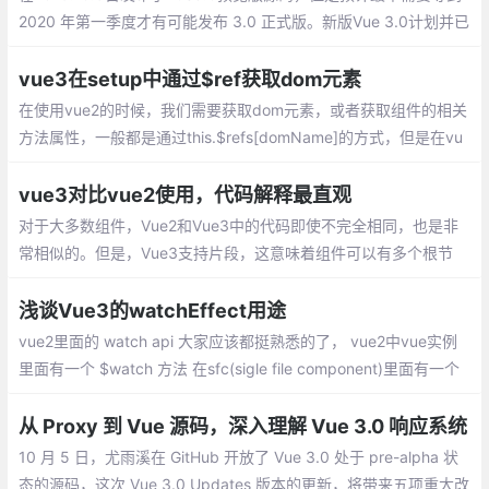
2020 年第一季度才有可能发布 3.0 正式版。新版Vue 3.0计划并已
实现的主要架构改进和新功能：
vue3在setup中通过$ref获取dom元素
在使用vue2的时候，我们需要获取dom元素，或者获取组件的相关
方法属性，一般都是通过this.$refs[domName]的方式，但是在vu
e3的setup中是没有this的,那么如何获取$refs呢？
vue3对比vue2使用，代码解释最直观
对于大多数组件，Vue2和Vue3中的代码即使不完全相同，也是非
常相似的。但是，Vue3支持片段，这意味着组件可以有多个根节
点。这在呈现列表中组件以删除不必要的包装器div元素时特别有
用。但是，在本例中，表单组件的两个版本都将只保留一个根节点
浅谈Vue3的watchEffect用途
vue2里面的 watch api 大家应该都挺熟悉的了， vue2中vue实例
里面有一个 $watch 方法 在sfc(sigle file component)里面有一个
watch 选项。他可以实现在一个属性变更的时候，去执行我们想要
的行为
从 Proxy 到 Vue 源码，深入理解 Vue 3.0 响应系统
10 月 5 日，尤雨溪在 GitHub 开放了 Vue 3.0 处于 pre-alpha 状
态的源码，这次 Vue 3.0 Updates 版本的更新，将带来五项重大改