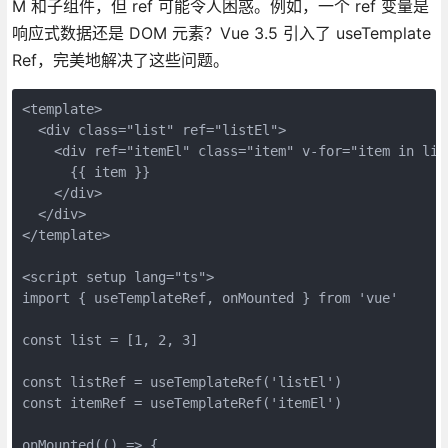
M 和子组件，但 ref 可能令人困惑。例如，一个 ref 变量是
响应式数据还是 DOM 元素？Vue 3.5 引入了 useTemplate
Ref，完美地解决了这些问题。
<template>

  <div class="list" ref="listEl">

    <div ref="itemEl" class="item" v-for="item in list
      {{ item }}

    </div>

  </div>

</template>

<script setup lang="ts">

import { useTemplateRef, onMounted } from 'vue'

const list = [1, 2, 3]

const listRef = useTemplateRef('listEl')

const itemRef = useTemplateRef('itemEl')

onMounted(() => {
