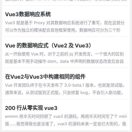
进：速度体积、可维护性、面向原生、易用性
Vue3数据响应系统
Vue3 就是基于 Proxy 对其数据响应系统进行了重写，现在这部分
可以作为独立的模块配合其他框架使用。数据响应可分为三个阶
段： 初始化阶段 --> 依赖收集阶段 --> 数据响应阶段
Vue 的数据响应式（Vue2 及 Vue3）
从一开始使用 Vue 时，对于之前的 jq 开发而言，一个很大的区别
就是基本不用手动操作 dom，data 中声明的数据状态改变后会自
动重新渲染相关的 dom。换句话说就是 Vue 自己知道哪个数据状
态发生了变化及哪里有用到这个数据需要随之修改。
在Vue2与Vue3中构建相同的组件
Vue 开发团队终于在今天发布了 3.0-beta.1 版本，也就是测试版。
通常来说，从测试版到正式版，只会修复 bug，不会引入新功能，
或者删改老功能。所以，如果你对新版本非常感兴趣，或者有新项
目即将上马，不妨尝试一下新版本
200 行从零实现 vue3
emmm 用半天时间捋顺了 vue3 的源码，再用半天时间写了个 mini
版……我觉得我也是没谁了，vue3 的源码未来一定会烂大街的，我
们越早的去复现它，就……emm可以越早的装逼hhh