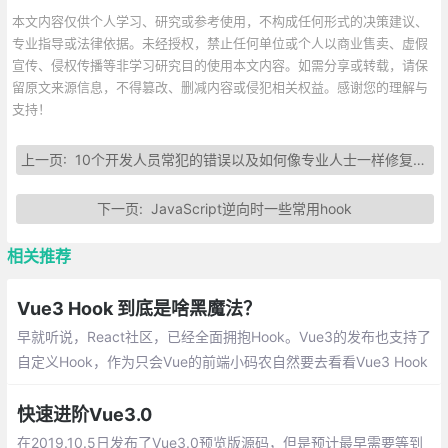
本文内容仅供个人学习、研究或参考使用，不构成任何形式的决策建议、
专业指导或法律依据。未经授权，禁止任何单位或个人以商业售卖、虚假
宣传、侵权传播等非学习研究目的使用本文内容。如需分享或转载，请保
留原文来源信息，不得篡改、删减内容或侵犯相关权益。感谢您的理解与
支持！
上一页:
10个开发人员常犯的错误以及如何像专业人士一样修复它们
下一页:
JavaScript逆向时一些常用hook
相关推荐
Vue3 Hook 到底是啥黑魔法？
早就听说，React社区，已经全面拥抱Hook。Vue3的发布也支持了
自定义Hook，作为只会Vue的前端小码农自然要去看看Vue3 Hook
到底是啥黑魔法？
快速进阶Vue3.0
在2019.10.5日发布了Vue3.0预览版源码，但是预计最早需要等到