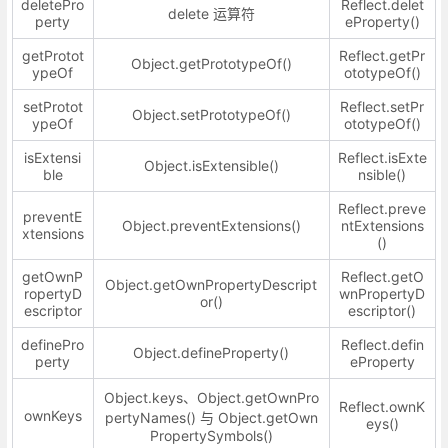
deletePro
Reflect.delet
delete 运算符
perty
eProperty()
getProtot
Reflect.getPr
Object.getPrototypeOf()
ypeOf
ototypeOf()
setProtot
Reflect.setPr
Object.setPrototypeOf()
ypeOf
ototypeOf()
isExtensi
Reflect.isExte
Object.isExtensible()
ble
nsible()
Reflect.preve
preventE
Object.preventExtensions()
ntExtensions
xtensions
()
getOwnP
Reflect.getO
Object.getOwnPropertyDescript
ropertyD
wnPropertyD
or()
escriptor
escriptor()
definePro
Reflect.defin
Object.defineProperty()
perty
eProperty
Object.keys、Object.getOwnPro
Reflect.ownK
ownKeys
pertyNames() 与 Object.getOwn
eys()
PropertySymbols()