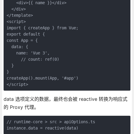
    <div>{{ name }}</div>

  </div>

</template>

<script>

import { createApp } from Vue;

export default {

const App = {

  data: {

    name: 'Vue 3',

      // count: ref(0) 

  }

}

createApp().mount(App, '#app')

</script>
data 选项定义的数据，最终也会被 reactive 转换为响应式
的 Proxy 代理。
// runtime-core > src > apiOptions.ts

instance.data = reactive(data)