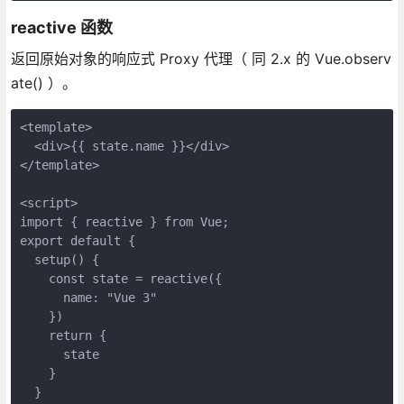
reactive 函数
返回原始对象的响应式 Proxy 代理（ 同 2.x 的 Vue.observ
ate() ）。
<template>

  <div>{{ state.name }}</div>

</template>

<script>

import { reactive } from Vue;

export default {

  setup() {

    const state = reactive({

      name: "Vue 3"

    })

    return {

      state

    }

  }
