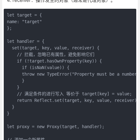
receiver：操作发生的对象（通常是代理对象）。
let target = {

name: "target"

};

let handler = {

  set(target, key, value, receiver) {

    // 拦截，忽略已有属性，避免影响它们

    if (!target.hasOwnProperty(key)) {

      if (isNaN(value)) {

      throw new TypeError("Property must be a number."
      }

    }

    // 满足条件的进行写入 等价于 target[key] = value;

    return Reflect.set(target, key, value, receiver);

  }

}

let proxy = new Proxy(target, handler);

// 添加一个新属性
