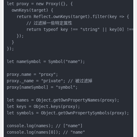
let proxy = new Proxy({}, {

  ownKeys(target) {

    return Reflect.ownKeys(target).filter(key => {

        // 过滤掉一些特定属性

        return typeof key !== "string" || key[0] !== "
    });

  }

});

let nameSymbol = Symbol("name");

proxy.name = "proxy";

proxy._name = "private"; // 被过滤掉

proxy[nameSymbol] = "symbol"; 

let names = Object.getOwnPropertyNames(proxy);

let keys = Object.keys(proxy);

let symbols = Object.getOwnPropertySymbols(proxy);

console.log(names); // ["name"]

console.log(names[0]); // "name"
