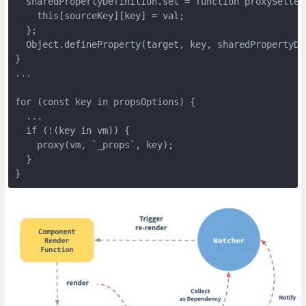
  sharedPropertyDefinition.set = function proxySetter 
    this[sourceKey][key] = val;

  };

  Object.defineProperty(target, key, sharedPropertyDef
}

...

for (const key in propsOptions) {

  ...

  if (!(key in vm)) {

    proxy(vm, `_props`, key);

  }

}