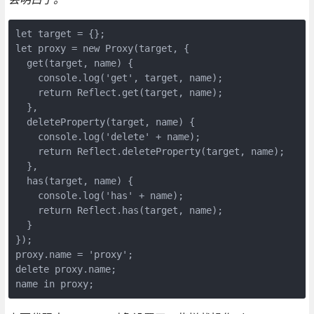
let target = {};

let proxy = new Proxy(target, {

  get(target, name) {

    console.log('get', target, name);

    return Reflect.get(target, name);

  },

  deleteProperty(target, name) {

    console.log('delete' + name);

    return Reflect.deleteProperty(target, name);

  },

  has(target, name) {

    console.log('has' + name);

    return Reflect.has(target, name);

  }

});

proxy.name = 'proxy';

delete proxy.name;

name in proxy; 