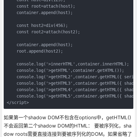
    const root=attach(host);
    container.append(host);
    const host2=div(456); 
    const root2=attach(host2);
    container.append(host);
    root.append(host2);
    console.log('>innerHTML',container.innerHTML);
    console.log('>getHTML',container.getHTML());
    console.log('>getHTML2',container.getHTML({ seria
    console.log('>getHTML3',container.getHTML({ shado
    console.log('>getHTML4',container.getHTML({ shado
    console.log('>getHTML5',container.getHTML({ shado
</script>
如果第一个shadow DOM不包含在options中，getHTML()
不会返回第二个shadow DOM的HTML： 要被序列化，sha
dow roots需要直接连接到要被序列化的DOM。如果省略了