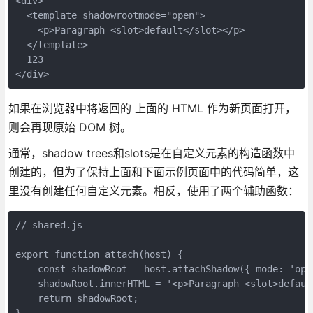
<div>
  <template shadowrootmode="open">
    <p>Paragraph <slot>default</slot></p>
  </template>
  123
</div>
如果在浏览器中将返回的 上面的 HTML 作为新页面打开，
则会再现原始 DOM 树。
通常，shadow trees和slots是在自定义元素的构造函数中
创建的，但为了保持上面和下面示例页面中的代码简单，这
里没有创建任何自定义元素。相反，使用了两个辅助函数：
// shared.js
export function attach(host) {
    const shadowRoot = host.attachShadow({ mode: 'ope
    shadowRoot.innerHTML = '<p>Paragraph <slot>defaul
    return shadowRoot;
}