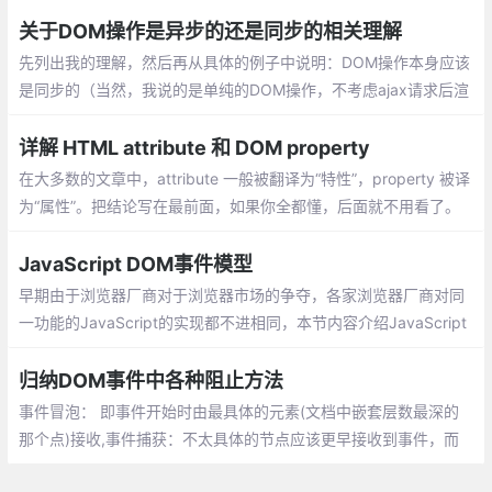
取、通过querySelectorAll获取等
关于DOM操作是异步的还是同步的相关理解
先列出我的理解，然后再从具体的例子中说明：DOM操作本身应该
是同步的（当然，我说的是单纯的DOM操作，不考虑ajax请求后渲
染等）；DOM操作之后导致的渲染等是异步的（在DOM操作简单
的情况下，是难以察觉的）
详解 HTML attribute 和 DOM property
在大多数的文章中，attribute 一般被翻译为“特性”，property 被译
为“属性”。把结论写在最前面，如果你全都懂，后面就不用看了。
当我们书写 HTML 代码的时候
JavaScript DOM事件模型
早期由于浏览器厂商对于浏览器市场的争夺，各家浏览器厂商对同
一功能的JavaScript的实现都不进相同，本节内容介绍JavaScript
的DOM事件模型及事件处理程序的分类。
归纳DOM事件中各种阻止方法
事件冒泡： 即事件开始时由最具体的元素(文档中嵌套层数最深的
那个点)接收,事件捕获：不太具体的节点应该更早接收到事件，而
最具体的节点应该最后接收到事件.与此同时，我们还需要了解dom