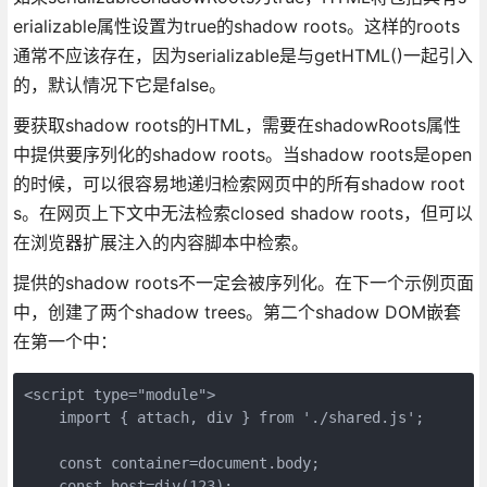
erializable属性设置为true的shadow roots。这样的roots
通常不应该存在，因为serializable是与getHTML()一起引入
的，默认情况下它是false。
要获取shadow roots的HTML，需要在shadowRoots属性
中提供要序列化的shadow roots。当shadow roots是open
的时候，可以很容易地递归检索网页中的所有shadow root
s。在网页上下文中无法检索closed shadow roots，但可以
在浏览器扩展注入的内容脚本中检索。
提供的shadow roots不一定会被序列化。在下一个示例页面
中，创建了两个shadow trees。第二个shadow DOM嵌套
在第一个中：
<script type="module">
    import { attach, div } from './shared.js';
    const container=document.body;
    const host=div(123); 