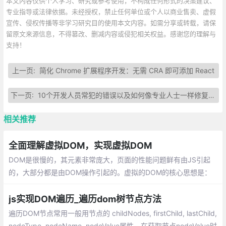
本文内容仅供个人学习、研究或参考使用，不构成任何形式的决策建议、
专业指导或法律依据。未经授权，禁止任何单位或个人以商业售卖、虚假
宣传、侵权传播等非学习研究目的使用本文内容。如需分享或转载，请保
留原文来源信息，不得篡改、删减内容或侵犯相关权益。感谢您的理解与
支持！
上一页:
简化 Chrome 扩展程序开发：无需 CRA 即可添加 React
下一页:
10个开发人员常犯的错误以及如何像专业人士一样修复它们
相关推荐
全面理解虚拟DOM，实现虚拟DOM
DOM是很慢的，其元素非常庞大，页面的性能问题鲜有由JS引起
的，大部分都是由DOM操作引起的。虚拟的DOM的核心思想是：
对复杂的文档DOM结构，提供一种方便的工具，进行最小化地DO
M操作。
js实现DOM遍历_遍历dom树节点方法
遍历DOM节点常用一般用节点的 childNodes, firstChild, lastChild,
nodeType, nodeName, nodeValue属性。在获取节点nodeValue时