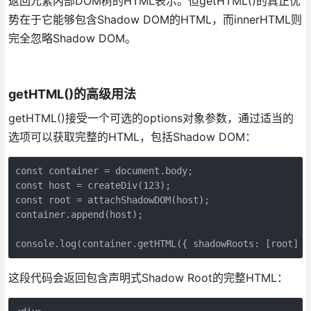
返回元素内部DOM树的HTML表示。但getHTML()的真正优
势在于它能够包含Shadow DOM的HTML，而innerHTML则
完全忽略Shadow DOM。
getHTML()的高级用法
getHTML()接受一个可选的options对象参数，通过适当的
选项可以获取完整的HTML，包括Shadow DOM：
const container = document.body;
const host = createDiv(123);
const root = attachShadowDOM(host);
container.append(host);
console.log(container.getHTML({ shadowRoots: [root] }
这段代码会返回包含声明式Shadow Root的完整HTML：