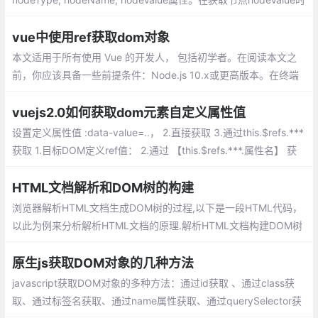
要注意，元素节点的子文本节点的nodeValue才是元素节点中文本
的内容。
vue中使用ref获取dom对象
本文适用于所有使用 Vue 的开发人， 包括初学者。在阅读本文之
前，你应该具备一些前提条件：Node.js 10.x或更高版本。在终端
或命令提示符下运行 node -v 来验证你的版本;npm 6.7 或以上版
本;代码编辑器；我强烈推荐 Visual Studio Code
vuejs2.0如何获取dom元素自定义属性值
设置定义属性值 :data-value=..， 2.直接获取 3.通过this.$refs.***
获取 1.目标DOM定义ref值： 2.通过 【this.$refs.***.属性名】 获
取相关属性的值： this.$refs.*** 获取到对应的元素 ...
HTML文档解析和DOM树的构建
浏览器解析HTML文档生成DOM树的过程,以下是一段HTML代码，
以此为例来分析解析HTML文档的原理.解析HTML文档构建DOM树
的理解过程可分为两个主要模块构成，即标签解析、DOM树构建
原生js获取DOM对象的几种方法
javascript获取DOM对象的多种方法：通过id获取 、通过class获
取、通过标签名获取、通过name属性获取、通过querySelector获