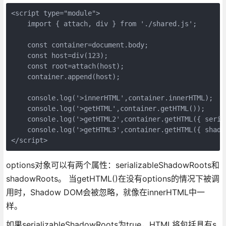
<script type="module">
    import { attach, div } from './shared.js';
    const container=document.body;
    const host=div(123); 
    const root=attach(host);
    container.append(host);
    console.log('>innerHTML',container.innerHTML);
    console.log('>getHTML',container.getHTML());
    console.log('>getHTML2',container.getHTML({ seria
    console.log('>getHTML3',container.getHTML({ shado
</script>
options对象可以有两个属性：serializableShadowRoots和
shadowRoots。 当getHTML()在没有options的情况下被调
用时，Shadow DOM会被忽略，就像在innerHTML中一
样。
如果serializableShadowRoots为true，HTML将包括具有s