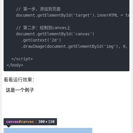
    // 第一步，添加到页面

    document.getElementById('target').innerHTML = temp
    // 第二步：绘制到canvas上

    document.getElementById('canvas')

      .getContext('2d')

      .drawImage(document.getElementById('img'), 0, 0)
  </script>

</body>
看看运行效果：