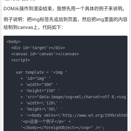
DOM从操作到渲染结束，我想先用一个具体的例子来说明。
例子说明：把img标签先追加到页面，然后把img里面的内容
绘制到canvas上，代码如下：
<body>

  <div id='target'></div>

  <canvas id='canvas'></canvas>

  <script>

    var template = '<img '

      + 'id="img" '

      + 'width="300" '

      + 'height="150" '

      + 'src="data:image/svg+xml;charset=utf-8,<svg x
      + 'width=\'120\' '

      + 'height=\'50\' '

      + '><body xmlns=\'http://www.w3.org/1999/xhtml\'
      '<p>这是一个例子</p>' +

      '</body></foreignObject></svg>" />';
