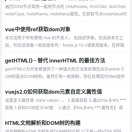
遍历DOM节点常用一般用节点的 childNodes, firstChild, lastChild,
nodeType, nodeName, nodeValue属性。在获取节点nodeValue时
要注意，元素节点的子文本节点的nodeValue才是元素节点中文本
的内容。
vue中使用ref获取dom对象
本文适用于所有使用 Vue 的开发人， 包括初学者。在阅读本文之
前，你应该具备一些前提条件：Node.js 10.x或更高版本。在终端
或命令提示符下运行 node -v 来验证你的版本;npm 6.7 或以上版
本;代码编辑器；我强烈推荐 Visual Studio Code
getHTML() - 替代 innerHTML 的最佳方法
getHTML()为开发者提供了一种强大的方法来处理包含Shadow D
OM的复杂DOM结构。虽然它有一些限制，但在处理现代Web组件
和复杂UI时，getHTML()的优势是显而易见的。随着Web组件的普
及，掌握getHTML()将成为前端开发者的重要技能。
vuejs2.0如何获取dom元素自定义属性值
设置定义属性值 :data-value=..， 2.直接获取 3.通过this.$refs.***
获取 1.目标DOM定义ref值： 2.通过 【this.$refs.***.属性名】 获
取相关属性的值： this.$refs.*** 获取到对应的元素 ...
HTML文档解析和DOM树的构建
浏览器解析HTML文档生成DOM树的过程,以下是一段HTML代码，