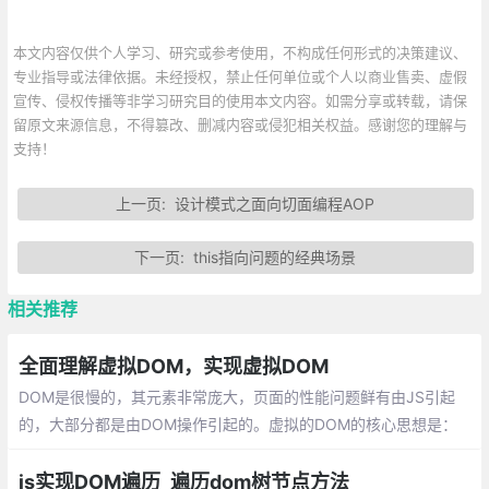
本文内容仅供个人学习、研究或参考使用，不构成任何形式的决策建议、
专业指导或法律依据。未经授权，禁止任何单位或个人以商业售卖、虚假
宣传、侵权传播等非学习研究目的使用本文内容。如需分享或转载，请保
留原文来源信息，不得篡改、删减内容或侵犯相关权益。感谢您的理解与
支持！
上一页:
设计模式之面向切面编程AOP
下一页:
this指向问题的经典场景
相关推荐
全面理解虚拟DOM，实现虚拟DOM
DOM是很慢的，其元素非常庞大，页面的性能问题鲜有由JS引起
的，大部分都是由DOM操作引起的。虚拟的DOM的核心思想是：
对复杂的文档DOM结构，提供一种方便的工具，进行最小化地DO
M操作。
js实现DOM遍历_遍历dom树节点方法