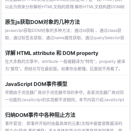
以此为例来分析解析HTML文档的原理.解析HTML文档构建DOM树
的理解过程可分为两个主要模块构成，即标签解析、DOM树构建
原生js获取DOM对象的几种方法
javascript获取DOM对象的多种方法：通过id获取 、通过class获
取、通过标签名获取、通过name属性获取、通过querySelector获
取、通过querySelectorAll获取等
详解 HTML attribute 和 DOM property
在大多数的文章中，attribute 一般被翻译为“特性”，property 被译
为“属性”。把结论写在最前面，如果你全都懂，后面就不用看了。
当我们书写 HTML 代码的时候
JavaScript DOM事件模型
早期由于浏览器厂商对于浏览器市场的争夺，各家浏览器厂商对同
一功能的JavaScript的实现都不进相同，本节内容介绍JavaScript
的DOM事件模型及事件处理程序的分类。
归纳DOM事件中各种阻止方法
事件冒泡： 即事件开始时由最具体的元素(文档中嵌套层数最深的
那个点)接收,事件捕获：不太具体的节点应该更早接收到事件，而