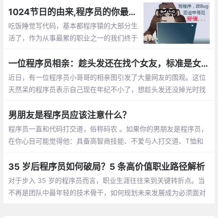
序员收入稳定，生活安逸，属于长期持有型成长股
1024节日的由来,程序员的你最想对自己说的是什么？【1024程序员节日】
吃饭睡觉写代码，基本都程序猿的大部分生
活了，作为从事最累的职业之一的我们终于
有了自己的节日，那就是1024。1024向程
序员致敬，向自己致敬，向未来致敬。
一位程序员相亲：趁头发还在找个女友，标准是女孩就行
近日，有一位程序员小哥哥的相亲图引发了大量网友的围观。这位
天然呆的程序员表示自己现在年纪不小了，想趁头发还没掉光时找
个女朋友。至于择偶的标准，他表示只要是女孩就行
男朋友是程序员应该注意什么？
程序员一直和代码打交道，俗称码农 。如果你的男朋友是程序员，
在你心目可能觉得他：具备高智商技能、不爱与人打交道、T恤和
牛仔裤是基本标配、不浪漫的直男癌等等，那怎么和程序员男朋友
相处呢，需要你应该注意什么呢？
35 岁后程序员如何破局？5 条高价值职业路径解析
对于步入 35 岁的程序员而言，职业生涯往往来到关键转折点。当
不再是团队中最年轻的技术骨干，如何规划未来发展成为必须面对
的课题。结合行业动态与资深从业者经验，以下五条职业路径值得
深入探讨