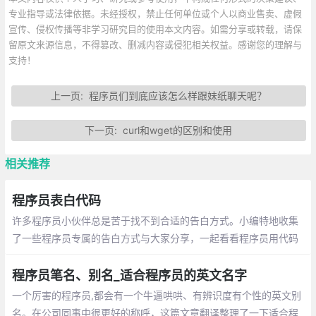
专业指导或法律依据。未经授权，禁止任何单位或个人以商业售卖、虚假
宣传、侵权传播等非学习研究目的使用本文内容。如需分享或转载，请保
留原文来源信息，不得篡改、删减内容或侵犯相关权益。感谢您的理解与
支持！
上一页:
程序员们到底应该怎么样跟妹纸聊天呢？
下一页:
curl和wget的区别和使用
相关推荐
程序员表白代码
许多程序员小伙伴总是苦于找不到合适的告白方式。小编特地收集
了一些程序员专属的告白方式与大家分享，一起看看程序员用代码
敲出的浪漫吧~
程序员笔名、别名_适合程序员的英文名字
一个厉害的程序员,都会有一个牛逼哄哄、有辨识度有个性的英文别
名。在公司同事中很更好的称呼，这篇文章翻译整理了一下适合程