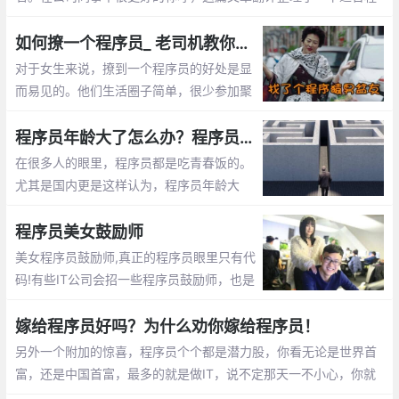
序员的英文名字
如何撩一个程序员_ 老司机教你怎么追程序员
对于女生来说，撩到一个程序员的好处是显
而易见的。他们生活圈子简单，很少参加聚
会。他们不是在修改代码，就是在去修改代
码的路上。这篇文章告诉你怎么撩程序员
程序员年龄大了怎么办？程序员年龄大了的出路
在很多人的眼里，程序员都是吃青春饭的。
尤其是国内更是这样认为，程序员年龄大
了，体力越来越差，就不好找工作了，开始
担心以后的出路了。那么未来大龄程序员的
程序员美女鼓励师
出路在哪呢？
美女程序员鼓励师,真正的程序员眼里只有代
码!有些IT公司会招一些程序员鼓励师，也是
为了提高程序员们的工作”战斗值”。 而关于
程序员鼓励师的作用，她们总是能激发程序
嫁给程序员好吗？为什么劝你嫁给程序员！
员们的肾上腺素分泌。
另外一个附加的惊喜，程序员个个都是潜力股，你看无论是世界首
富，还是中国首富，最多的就是做IT，说不定那天一不小心，你就
成了亿万富翁的老婆啦， mm们，选个程序员当老公不会错的。程