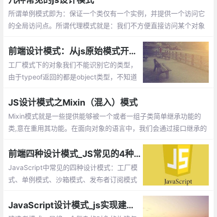
所谓单例模式即为：保证一个类仅有一个实例，并提供一个访问它
的全局访问点。所谓代理模式就是：我们不方便直接访问某个对象
时，可以为对象创建一个占位符（代理），以便控制对它的访问，
我们实际上访问的是代理对象。
前端设计模式：从js原始模式开始，去理解Js工厂模式和构造函数模式
工厂模式下的对象我们不能识别它的类型，
由于typeof返回的都是object类型，不知道
它是那个对象的实例。另外每次造人时都要
创建一个独立的person的对象，会造成代码
JS设计模式之Mixin（混入）模式
臃肿的情况。
Mixin模式就是一些提供能够被一个或者一组子类简单继承功能的
类,意在重用其功能。在面向对象的语言中，我们会通过接口继承的
方式来实现功能的复用。
前端四种设计模式_JS常见的4种模式
JavaScript中常见的四种设计模式：工厂模
式、单例模式、沙箱模式、发布者订阅模式
JavaScript设计模式_js实现建造者模式