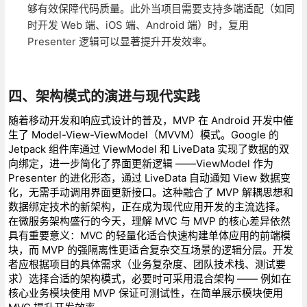
够有效保障代码质量。此外当项目需要支持多端适配（如同
时开发 Web 端、iOS 端、Android 端）时，复用
Presenter 逻辑可以显著提升开发效率。
四、架构模式的演进与现代实践
随着移动开发和响应式设计的普及，MVP 在 Android 开发中催
生了 Model-View-ViewModel（MVVM）模式。Google 的
Jetpack 组件库通过 ViewModel 和 LiveData 实现了数据的双
向绑定，进一步简化了界面更新逻辑 ——ViewModel 作为
Presenter 的进化形态，通过 LiveData 自动通知 View 数据变
化，无需手动调用界面更新接口。这种融合了 MVP 解耦思想和
数据绑定技术的新架构，正在成为现代应用开发的主流选择。
在微服务架构盛行的今天，理解 MVC 与 MVP 的核心差异依然
具有重要意义：MVC 的轻量化适合快速构建单体应用的前端模
块，而 MVP 的强隔离性更适合复杂交互场景的逻辑分层。开发
者应根据项目的具体需求（业务复杂度、团队技术栈、测试要
求）选择合适的架构模式，必要时可采用混合架构 —— 例如在
核心业务模块使用 MVP 保证可测试性，在简单展示模块使用