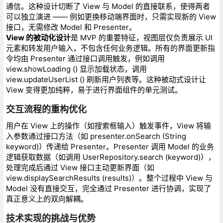
通信。这种设计切断了 View 与 Model 的直接联系，使得两者
可以独立演进 —— 例如更换移动端界面时，只需实现新的 View
接口，无需修改 Model 和 Presenter。
View 的被动化设计
是 MVP 的重要特征，视图层仅负责展示 UI
元素和转发用户输入，不包含任何业务逻辑。所有的界面更新指
令均由 Presenter 通过接口调用触发，例如调用
view.showLoading () 显示加载状态，调用
view.updateUserList () 刷新用户列表等。这种被动式设计让
View 变得更加纯粹，易于进行界面组件的单元测试。
交互流程的重构优化
用户在 View 上的操作（如搜索框输入）触发事件，View 将输
入参数通过接口方法（如 presenter.onSearch (String
keyword)）传递给 Presenter。Presenter 调用 Model 的业务
逻辑获取数据（如调用 UserRepository.search (keyword)），
处理完成后通过 View 接口主动更新界面（如
view.displaySearchResults (results)）。整个过程中 View 与
Model 没有直接交互，完全通过 Presenter 进行协调，实现了
真正意义上的双向解耦。
技术实现的挑战与优势