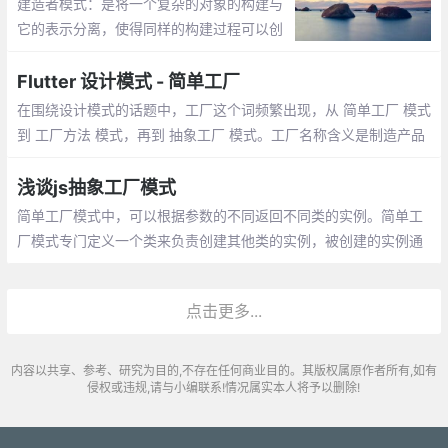
建造者模式：是将一个复杂的对象的构建与
它的表示分离，使得同样的构建过程可以创
建不同的表示。工厂类模式提供的是创建单
个类的模式，而建造者模式则是将各种产品
Flutter 设计模式 - 简单工厂
集中起来进行管理，用来创建复合对象
在围绕设计模式的话题中，工厂这个词频繁出现，从 简单工厂 模式
到 工厂方法 模式，再到 抽象工厂 模式。工厂名称含义是制造产品
的工业场所，应用在面向对象中，顺理成章地成为了比较典型的创
建型模式
浅谈js抽象工厂模式
简单工厂模式中，可以根据参数的不同返回不同类的实例。简单工
厂模式专门定义一个类来负责创建其他类的实例，被创建的实例通
常都具有共同的父类。 比如你去专门卖鼠标的地方你可以买各种各
样的鼠标
点击更多...
内容以共享、参考、研究为目的,不存在任何商业目的。其版权属原作者所有,如有
侵权或违规,请与小编联系!情况属实本人将予以删除!