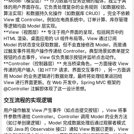
**Model（模型层）** 作为数据与业务逻辑的载体，独立于具
体的用户界面存在。它负责处理复杂的业务规则（如数据校验、
算法实现）和数据持久化操作（如数据库 CRUD），完全不依赖
View 或 Controller。例如在电商系统中，订单计算、库存管理
等逻辑均由 Model 层实现。
**View（视图层）** 专注于用户界面的呈现，包括网页中的
HTML 渲染、桌面应用的 UI 组件布局等。View 通过订阅
Model 的状态变化获取数据，但不会直接修改 Model，而是通
过触发事件将用户操作传递给 Controller。典型场景如表单提交
按钮的点击事件，View 仅负责展示按钮并监听点击动作。
**Controller（控制器层）** 充当桥梁角色，一方面接收 View
传递的用户输入（如 HTTP 请求、界面交互事件），另一方面调
用 Model 的业务逻辑进行数据处理，最终将处理结果返回给
View 进行界面更新。在 Web 开发中，Spring MVC 框架的
@Controller 注解即体现了这一设计思想。
交互流程的实现逻辑
用户操作触发 View 产生事件（如点击提交按钮），View 将事
件参数传递给 Controller。Controller 调用 Model 的业务方法
（如订单创建逻辑），Model 完成数据处理后通过观察者模式
（如 Java 的 Observable 接口）通知 View 数据已更新，View