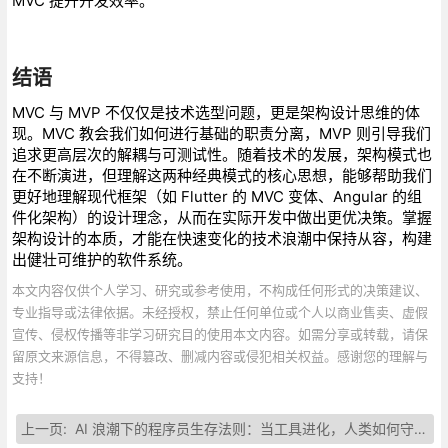
MVC 提升开发效率。
结语
MVC 与 MVP 不仅仅是技术选型问题，更是架构设计思维的体
现。MVC 教会我们如何进行基础的职责分离，MVP 则引导我们
追求更高层次的解耦与可测试性。随着技术的发展，架构模式也
在不断演进，但理解这两种经典模式的核心思想，能够帮助我们
更好地理解现代框架（如 Flutter 的 MVC 变体、Angular 的组
件化架构）的设计理念，从而在实际开发中做出更优决策。掌握
架构设计的本质，才能在快速变化的技术浪潮中保持从容，构建
出健壮可维护的软件系统。
本文内容仅供个人学习、研究或参考使用，不构成任何形式的决策建议、
专业指导或法律依据。未经授权，禁止任何单位或个人以商业售卖、虚假
宣传、侵权传播等非学习研究目的使用本文内容。如需分享或转载，请保
留原文来源信息，不得篡改、删减内容或侵犯相关权益。感谢您的理解与
支持！
上一页:
AI 浪潮下的程序员生存法则：当工具进化，人类如何守住创造力高地