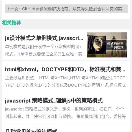
下一页:
GitHub高频问题解决指南：从克隆失败到合并冲突的实用方案
相关推荐
js设计模式之单例模式,javascript如何将一个对象设计成单例
单例模式是我们开发中一个非常典型的设计
模式，js单例模式要保证全局只生成唯一实
例，提供一个单一的访问入口，单例的对象
不同于静态类，我们可以延迟单例对象的初
html和xhtml，DOCTYPE和DTD，标准模式和兼容模式
始化，通常这种情况发生在我们需要等待加
主要涉及知识点： HTML与XHTML,HTML与XHTML的区别,DOCT
载创建单例的依赖。
YPE与DTD的概念,DTD的分类以及DOCTYPE的声明方式,标准模式
（Standard Mode）和兼容模式（Quircks Mode）,标准模式（St
andard Mode）和兼容模式（Quircks Mode）的区别
javascript 策略模式_理解js中的策略模式
javascript 策略模式的定义是：定义一系列的算法，把它们一个个
封装起来，并且使它们可以相互替换。 策略模式利用组合，委托等
技术和思想，有效的避免很多if条件语句，策略模式提供了开放-封
闭原则，使代码更容易理解和扩展， 策略模式中的代码可以复用。
几种常见的js设计模式