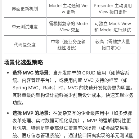
Model 主动通知 Vie
Presenter 主动调用
界面更新机制
w 更新
View 接口更新
需模拟复杂的 Mode
可独立 Mock View
单元测试难度
l-View 交互
和 Model 进行测试
中等（随业务逻辑
较高（需维护大量
代码复杂度
线性增长）
接口定义）
场景化选型策略
选择 MVC 的场景
：当开发简单的 CRUD 应用（如博客系
统、内容管理平台），或使用内置 MVC 支持的框架（如
Spring MVC、Rails）时，MVC 的快速开发优势更为明显。
其轻量级的架构设计能够减少前期设计成本，快速实现业务
功能。
选择 MVP 的场景
：在复杂交互的企业级应用中（如多步骤
表单处理、实时数据可视化系统），MVP 的强解耦特性更
具优势。特别是需要高测试覆盖率的场景（如金融交易系
统、医疗信息管理系统），通过接口隔离实现的单元测试能