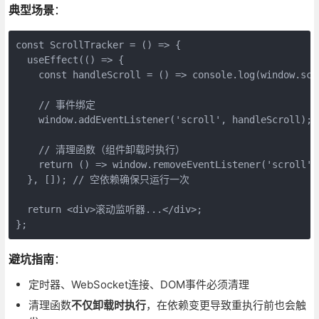
典型场景
：
const ScrollTracker = () => {

  useEffect(() => {

    const handleScroll = () => console.log(window.scro
    // 事件绑定

    window.addEventListener('scroll', handleScroll);

    // 清理函数（组件卸载时执行）

    return () => window.removeEventListener('scroll', 
  }, []); // 空依赖确保只运行一次

  return <div>滚动监听器...</div>;

};
避坑指南
：
定时器、WebSocket连接、DOM事件必须清理
清理函数
不仅卸载时执行
，在依赖变更导致重执行前也会触