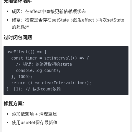
无限循环陷阱
成因：在effect中直接更新依赖项状态
修复：检查是否存在setState→触发effect→再次setState
的死循环
过时闭包问题
useEffect(() => {

  const timer = setInterval(() => {

    // 错误：始终读取初始state

    console.log(count); 

  }, 1000);

  return () => clearInterval(timer);

}, []); // 缺少count依赖
修复方案
：
添加依赖项 + 清理重建
使用useRef保存最新值