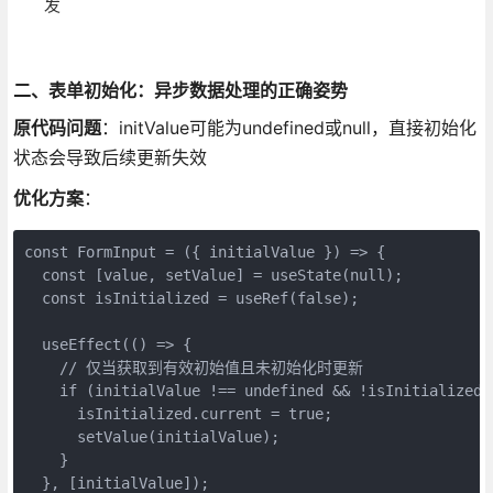
发
二、表单初始化：异步数据处理的正确姿势
原代码问题
：initValue可能为undefined或null，直接初始化
状态会导致后续更新失效
优化方案
：
const FormInput = ({ initialValue }) => {

  const [value, setValue] = useState(null);

  const isInitialized = useRef(false);

  useEffect(() => {

    // 仅当获取到有效初始值且未初始化时更新

    if (initialValue !== undefined && !isInitialized.c
      isInitialized.current = true;

      setValue(initialValue);

    }

  }, [initialValue]);
