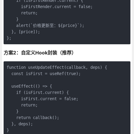
    if (isFirstRender.current) {

      isFirstRender.current = false;

      return;

    }

    alert(`价格更新至：${price}`);

  }, [price]);

};
方案2：自定义Hook封装（推荐）
function useUpdateEffect(callback, deps) {

  const isFirst = useRef(true);

  useEffect(() => {

    if (isFirst.current) {

      isFirst.current = false;

      return;

    }

    return callback();

  }, deps);

}
