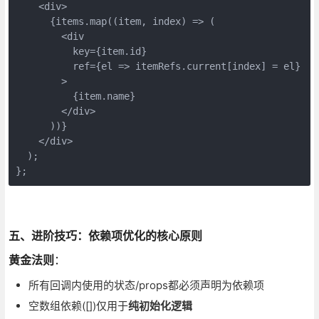
    <div>

      {items.map((item, index) => (

        <div 

          key={item.id}

          ref={el => itemRefs.current[index] = el}

        >

          {item.name}

        </div>

      ))}

    </div>

  );

};
五、进阶技巧：依赖项优化的核心原则
黄金法则
：
所有回调内使用的状态/props都必须声明为依赖项
空数组依赖([])仅用于
纯初始化逻辑