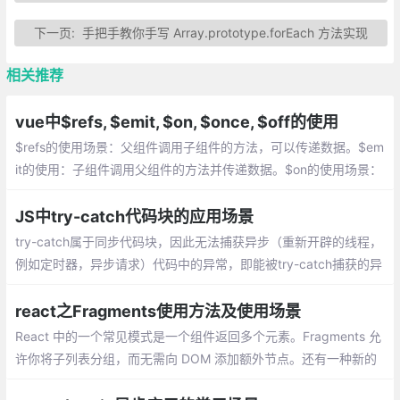
下一页:
手把手教你手写 Array.prototype.forEach 方法实现
相关推荐
vue中$refs, $emit, $on, $once, $off的使用
$refs的使用场景：父组件调用子组件的方法，可以传递数据。$em
it的使用：子组件调用父组件的方法并传递数据。$on的使用场景：
兄弟组件之间相互传递数据
JS中try-catch代码块的应用场景
try-catch属于同步代码块，因此无法捕获异步（重新开辟的线程，
例如定时器，异步请求）代码中的异常，即能被try-catch捕获的异
常，必须是在报错时候，线程的执行进入了try-catch代码块时，才
能被捕获异常
react之Fragments使用方法及使用场景
React 中的一个常见模式是一个组件返回多个元素。Fragments 允
许你将子列表分组，而无需向 DOM 添加额外节点。还有一种新的
短语法可用于声明它们。