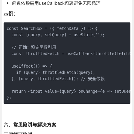
函数依赖需用useCallback包裹避免无限循环
示例
：
const SearchBox = ({ fetchData }) => {

  const [query, setQuery] = useState('');

  // 正确：稳定函数引用

  const throttledFetch = useCallback(throttle(fetchDa
  useEffect(() => {

    if (query) throttledFetch(query);

  }, [query, throttledFetch]); // 安全依赖

  return <input value={query} onChange={e => setQuery(
};
六、常见陷阱与解决方案