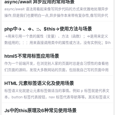
async/await 异步应用的常用场景
async/await 语法用看起来像写同步代码的方式来优雅地处理异步
操作,但是我们也要明白一点,异步操作本来带有复杂性,像写同步代
码的方式并不能降低本质上的复杂性,所以在处理上我们要更加谨慎,
稍有不慎就可能写出不是预期执行的代码,从而影响执行效率
php中-> 、=>、::、$this->使用方法与场景
->用来引用一个类的属性（变量）、方法（函数）；=>是用来定义
数组用的；：：用来直接调用类中的属性或方法，没有实例化；$th
is->表示实例化后调用具体对象
html5不常用标签应用场景
作为一个前端开发，在浏览别人家的页面时总是会习惯性的查看他
们页面的源码，发现大多数网站的页面，包括我自己写的页面中用
到的最多的布局元素无外乎就是div、p、span、ul、dl、ol、li、d
t、dd、strong、b
HTML 元素标签语义化及使用场景
标签语义化就是让元素标签做适当的事情。例如 p 标签就是代表文
本，button 标签代表按钮，nav 标签代表导航等等。其实标签语义
化是给浏览器和搜索引擎看的。
Js中的this原理及6种常见使用场景