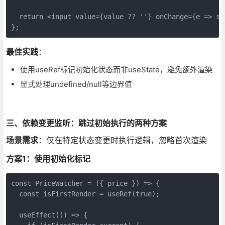
  return <input value={value ?? ''} onChange={e => se
};
最佳实践
：
使用useRef标记初始化状态而非useState，避免额外渲染
显式处理undefined/null等边界值
三、依赖变更监听：跳过初始执行的两种方案
场景需求
：仅在特定状态变更时执行逻辑，忽略首次渲染
方案1：使用初始化标记
const PriceWatcher = ({ price }) => {

  const isFirstRender = useRef(true);

  useEffect(() => {
