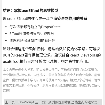
结语：掌握useEffect的思维模型
理解useEffect的核心在于建立
渲染与副作用的关系
：
每次渲染都有独立的Props/State
Effect是渲染结果的组成部分
清理机制保证副作用的有序性
通过合理运用依赖项控制、清理函数和初始化策略，可解决
90%的React副作用管理需求。建议结合React DevTools的
useEffect执行日志分析优化时机，构建高性能应用。
本文内容仅供个人学习、研究或参考使用，不构成任何形式的决策建议、
专业指导或法律依据。未经授权，禁止任何单位或个人以商业售卖、虚假
宣传、侵权传播等非学习研究目的使用本文内容。如需分享或转载，请保
留原文来源信息，不得篡改、删减内容或侵犯相关权益。感谢您的理解与
支持！
上一页:
JavaScript 三十载：从浏览器脚本到全栈生态的进化史诗