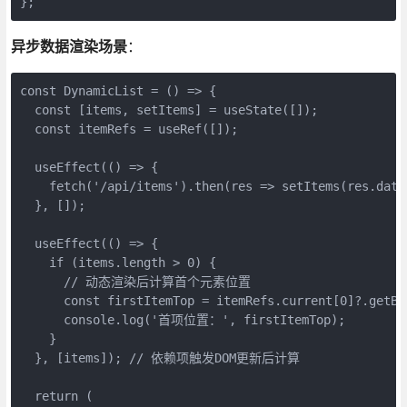
};
异步数据渲染场景
：
const DynamicList = () => {

  const [items, setItems] = useState([]);

  const itemRefs = useRef([]);

  useEffect(() => {

    fetch('/api/items').then(res => setItems(res.data)
  }, []);

  useEffect(() => {

    if (items.length > 0) {

      // 动态渲染后计算首个元素位置

      const firstItemTop = itemRefs.current[0]?.getBo
      console.log('首项位置：', firstItemTop);

    }

  }, [items]); // 依赖项触发DOM更新后计算

  return (
