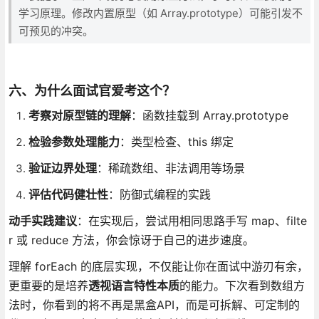
学习原理。修改内置原型（如 Array.prototype）可能引发不
可预见的冲突。
六、为什么面试官爱考这个？
考察对原型链的理解
：函数挂载到 Array.prototype
检验参数处理能力
：类型检查、this 绑定
验证边界处理
：稀疏数组、非法调用等场景
评估代码健壮性
：防御式编程的实践
动手实践建议
：在实现后，尝试用相同思路手写 map、filte
r 或 reduce 方法，你会惊讶于自己的进步速度。
理解 forEach 的底层实现，不仅能让你在面试中游刃有余，
更重要的是培养
透视语言特性本质
的能力。下次看到数组方
法时，你看到的将不再是黑盒API，而是可拆解、可定制的