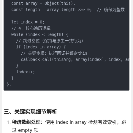
  const array = Object(this);

  const length = array.length >>> 0;  // 确保为整数

  let index = 0;

  // 4. 核心遍历逻辑

  while (index < length) {

    // 跳过空位（保持与原生一致行为）

    if (index in array) {

      // 关键步骤：执行回调并绑定this

      callback.call(thisArg, array[index], index, arra
    }

    index++;

  }

};
三、关键实现细节解析
稀疏数组处理
：使用 index in array 检测有效索引，跳
过 empty 项