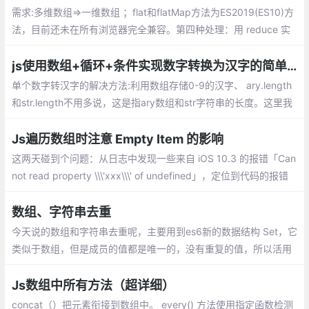
需求:多维数组=>一维数组 ；flat和flatMap方法为ES2019(ES10)方
法，目前还未在所有浏览器完全兼容。第四种处理：用 reduce 实
现数组的 flat 方法
js使用数组+循环+条件实现数字转换为汉字的简单方法。
单个数字转汉字的解决方法:利用数组存储0-9的汉字、 ary.length
和str.length不用多说，这是指ary数组和str字符串的长度。这里我
们需要注意的是str.charAt(j)和ary[i],分别指在str这个字符串中索引
为j的元素,在ary中索引为i的元素。
Js遍历数组时注意 Empty Item 的影响
这两天碰到个问题：从日志中发现一些来自 iOS 10.3 的报错「Can
not read property \\\'xxx\\\' of undefined」，定位到代码的报错
位置，发现是遍历某数组时产生的报错，该数组的元素应该全都是
Object，但实际上出现了异常的元素
数组、字符串去重
今天说的数组和字符串去重呢，主要用到es6新的数据结构 Set，它
类似于数组，但是成员的值都是唯一的，没有重复的值，所以活用
Set来进行数组和字符串的去重。
Js数组中所有方法（超详细）
concat（）把元素衔接到数组中。 every() 方法使用指定函数检测