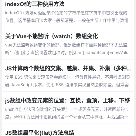
indexOf的三种使用方法
indexOf() 方法可返回某个指定的字符串值在字符串中首次出现的
位置。这里基本用法大家一般都清楚，一般在实际工作中常与数组
的方法合用来对数组进行一些操作
关于Vue不能监听（watch）数组变化
vue无法监听数组变化的情况，但是数组在下面两种情况下无法监
听：利用索引直接设置数组项时，例如arr[indexofitem]=newValu
e；修改数组的长度时，例如arr.length=newLength
JS计算两个数组的交集、差集、并集、补集（多种实现方式）
使用 ES5 语法来实现虽然会麻烦些，但兼容性最好，不用考虑浏览
器 JavaScript 版本，使用 ES5 语法来实现虽然会麻烦些，但兼容
性最好，不用考虑浏览器 JavaScript 版本。也不用引入其他第三
方库。
js数组中改变元素的位置：互换，置顶，上移，下移
unshift() 方法可向数组的开头添加一个或更多元素，并返回新的长
度。shift() 方法用于把数组的第一个元素从其中删除，并返回第一
个元素的值。splice() 方法可删除从 index 处开始的零个或多个元
素
JS数组扁平化(flat)方法总结