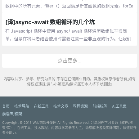
数组中的所有元素：filter（）返回满足断言函数的数组元素。forEa
ch（）为数组的每一个元素调用指定函数。
[译]async-await 数组循环的几个坑
在 Javascript 循环中使用 async/ await 循环遍历数组似乎很简
单，但是在将两者结合使用时需要注意一些非直观的行为。让我们
看看三个不同的例子，看看你应该注意什么，以及哪个循环最适合
特定用例。
点击更多...
内容以共享、参考、研究为目的,不存在任何商业目的。其版权属原作者所有,如有
侵权或违规,请与小编联系!情况属实本人将予以删除!
首页
技术导航
在线工具
技术文章
教程资源
前端标签
AI工具集
前端库/框架