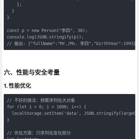
    };

  }

}

const p = new Person("李四", 30);

console.log(JSON.stringify(p));

// 输出: {"fullName":"Mr./Ms. 李四","birthYear":1993}
六、性能与安全考量
1. 性能优化
// 不好的做法：频繁序列化大对象

for (let i = 0; i < 1000; i++) {

  localStorage.setItem('data', JSON.stringify(largeObj
}

// 优化方案：只序列化变化部分
