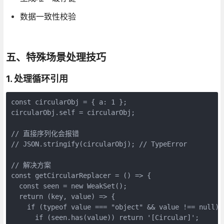
数据一致性校验
五、特殊场景处理技巧
1. 处理循环引用
const circularObj = { a: 1 };

circularObj.self = circularObj;

// 直接序列化会报错

// JSON.stringify(circularObj); // TypeError

// 解决方案

const getCircularReplacer = () => {

  const seen = new WeakSet();

  return (key, value) => {

    if (typeof value === "object" && value !== null) {
      if (seen.has(value)) return '[Circular]';
