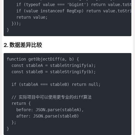
    if (typeof value === 'bigint') return value.toStri
    if (value instanceof RegExp) return value.toString
    return value;

  }));

}
2. 数据差异比较
function getObjectDiff(a, b) {

  const stableA = stableStringify(a);

  const stableB = stableStringify(b);

  if (stableA === stableB) return null;

  // 实际项目中可以使用更专业的diff算法

  return {

    before: JSON.parse(stableA),

    after: JSON.parse(stableB)

  };

}