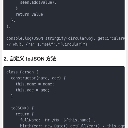
      seen.add(value);

    }

    return value;

  };

};

console.log(JSON.stringify(circularObj, getCircularRep
// 输出: {"a":1,"self":"[Circular]"}
2. 自定义 toJSON 方法
class Person {

  constructor(name, age) {

    this.name = name;

    this.age = age;

  }

  toJSON() {

    return {

      fullName: `Mr./Ms. ${this.name}`,

      birthYear: new Date().getFullYear() - this.age
