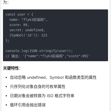
为：
const user = {

  name: "fly63前端网",

  score: 89,

  secret: undefined,

  [Symbol('id')]: 123

};

console.log(JSON.stringify(user)); 

// 输出: '{"name":"fly63前端网","score":89}'
关键特性
：
自动忽略 undefined、Symbol 和函数类型的属性
只序列化对象自身的可枚举属性
日期对象会被转换为 ISO 格式字符串
循环引用会抛出错误