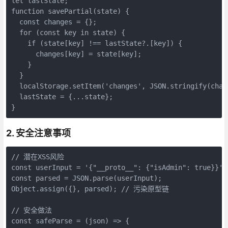
let lastState;

function savePartial(state) {

  const changes = {};

  for (const key in state) {

    if (state[key] !== lastState?.[key]) {

      changes[key] = state[key];

    }

  }

  localStorage.setItem('changes', JSON.stringify(chang
  lastState = {...state};

}
2. 安全注意事项
// 潜在XSS风险

const userInput = '{"__proto__": {"isAdmin": true}}';

const parsed = JSON.parse(userInput);

Object.assign({}, parsed); // 污染原型链

// 安全做法

const safeParse = (json) => {
