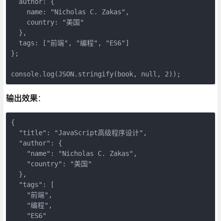
  author: {

    name: "Nicholas C. Zakas",

    country: "美国"

  },

  tags: ["前端", "编程", "ES6"]

};

console.log(JSON.stringify(book, null, 2));
输出效果
：
{

  "title": "JavaScript高级程序设计",

  "author": {

    "name": "Nicholas C. Zakas",

    "country": "美国"

  },

  "tags": [

    "前端",

    "编程",

    "ES6"
