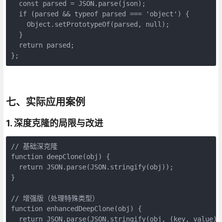
  const parsed = JSON.parse(json);

  if (parsed && typeof parsed === 'object') {

    Object.setPrototypeOf(parsed, null);

  }

  return parsed;

};
七、实际应用案例
1. 深度克隆的局限与改进
// 基础深克隆

function deepClone(obj) {

  return JSON.parse(JSON.stringify(obj));

}

// 增强版（处理特殊类型）

function enhancedDeepClone(obj) {

  return JSON.parse(JSON.stringify(obj, (key, value) =