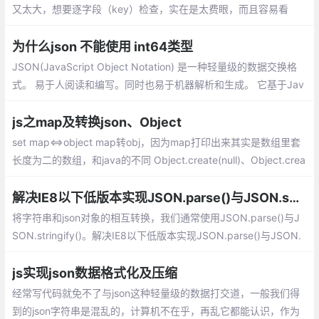
又太大，想要逐字段（key）检查，实在是太费眼，而且容易看
错。因此每次生成的json文件，用sublime或者vscode将json数据
格式化
为什么json 不能使用 int64类型
JSON(JavaScript Object Notation) 是一种轻量级的数据交换格
式。 易于人阅读和编写。同时也易于机器解析和生成。 它基于Jav
aScript Programming Language, Standard ECMA-262 3rd Editi
on - December 1999的一个子集
js之map及转换json、Object
set map<=>object map转obj，因为map打印出来其实是数组里套
长度为二的数组，和java的不同 Object.create(null)、Object.crea
te({}),{}的不同创建对象的区别 第一个，默认是null对象，啥方法都
没有、后两个一样继承了object类，有两个内置方法
解决IE8以下低版本实现JSON.parse()与JSON.stringify()的兼容
将字符串和json对象的相互转换，我们通常
使用JSON.parse()与JSON.stringify()。解
决IE8以下低版本实现JSON.parse()与JSO
N.stringify()的兼容呢：利用eval方式解析、
js实现json数据格式化及压缩
new Function形式、自定义兼容json的方
经常写代码就免不了与json这种轻量级的数据打交道，一般我们得
法、head头添加mate等
到的json字符串是混乱的，计算机不在乎，再乱它都能认识，作为