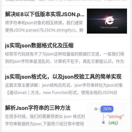
te({}),{}的不同创建对象的区别 第一个，默认是null对象，啥方法都
没有、后两个一样继承了object类，有两个内置方法
解决IE8以下低版本实现JSON.parse()与JSON.stringify()的兼容
将字符串和json对象的相互转换，我们通常
使用JSON.parse()与JSON.stringify()。解
决IE8以下低版本实现JSON.parse()与JSO
N.stringify()的兼容呢：利用eval方式解析、
js实现json数据格式化及压缩
new Function形式、自定义兼容json的方
经常写代码就免不了与json这种轻量级的数据打交道，一般我们得
法、head头添加mate等
到的json字符串是混乱的，计算机不在乎，再乱它都能认识，作为
人类，虽然也能认识，但识读起来比较困难。
js实现json格式化，以及json校验工具的简单实现
这篇文章主要讲解：json结构及形式、json字符串转化为json对象
【通过eval( ) 方法，new Function形式，使用全局的JSON对
象】、json校验格式化工具简单实现
解析Json字符串的三种方法
在很多时候，我们的需要将类似 json 格式的
字符串数据转为json,下面将介绍日常中使用
的三种解析json字符串的方法