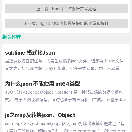
上一页:
html中“↵”换行符号处理
下一页:
nginx http内核模块提供的变量和解释
相关推荐
sublime 格式化Json
最近做数据匹配任务，需要生成很多json文件，但是每个json文件
又太大，想要逐字段（key）检查，实在是太费眼，而且容易看
错。因此每次生成的json文件，用sublime或者vscode将json数据
格式化
为什么json 不能使用 int64类型
JSON(JavaScript Object Notation) 是一种轻量级的数据交换格
式。 易于人阅读和编写。同时也易于机器解析和生成。 它基于Jav
aScript Programming Language, Standard ECMA-262 3rd Editi
on - December 1999的一个子集
js之map及转换json、Object
set map<=>object map转obj，因为map打印出来其实是数组里套
长度为二的数组，和java的不同 Object.create(null)、Object.crea