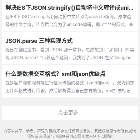
解决IE8下JSON.stringify()自动将中文转译成unicode的方法
在IE8下JSON.stringify()自动将中文转译为unicode编码，原本选
择的中文字符，传到后台变为了unicode编码，即u****的形式。查
找资料后发现，与标准的JSON.stringify()不同，IE8内置的JSON.
stringify()会自动将编码从utf-8转为unicode编码，导致出现这种类
JSON.parse 三种实现方式
似于乱码的情况。
近日在翻红宝书，看到 JSON 那一章节，忽然想到：“如何用 JS 实
现 JSON.parse？”带着这个疑问，我找到了 JSON 之父 Douglas
Crockford 写的 ployfill，里面提供了三种实现方式，下面我们逐一
来分析。
什么是数据交互格式？xml和json优缺点
就是客户端和服务端进行信息传输的格式（xml和json），双方约定
用什么格式进行传输，然后解析得到自己想要的值，xml扩展标记
语言，属于重量级（第一占宽带、第二解析难），json属于轻量级
的数据交互格式（不占宽带，解析很简单）
点击更多...
内容以共享、参考、研究为目的,不存在任何商业目的。其版权属原作者所有,如有
侵权或违规,请与小编联系!情况属实本人将予以删除!