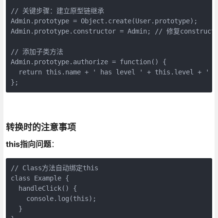
// 关键步骤：建立原型链继承

Admin.prototype = Object.create(User.prototype);

Admin.prototype.constructor = Admin; // 修复construct
// 添加子类方法

Admin.prototype.authorize = function() {

  return this.name + ' has level ' + this.level + ' ac
};
转换时的注意事项
this指向问题
：
// Class方法自动绑定this
class Example {
  handleClick() {
    console.log(this);
  }