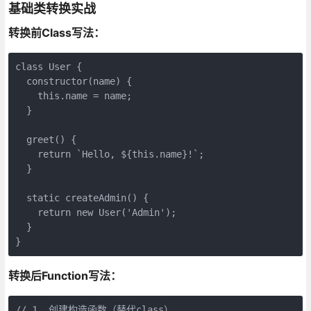
基础类转换实战
转换前Class写法：
class User {

  constructor(name) {

    this.name = name;

  }

  greet() {

    return `Hello, ${this.name}!`;

  }

  static createAdmin() {

    return new User('Admin');

  }

}
转换后Function写法：
// 1. 创建构造函数（替代class）
