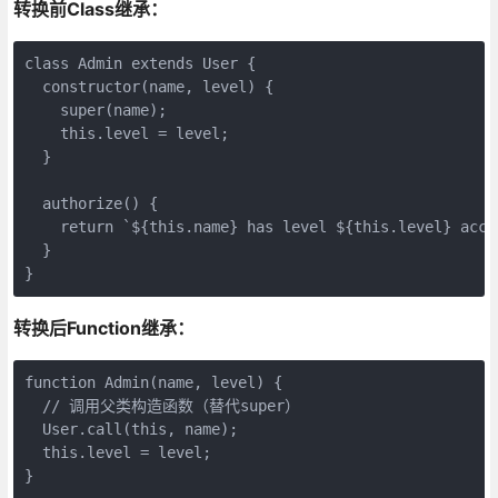
转换前Class继承：
class Admin extends User {

  constructor(name, level) {

    super(name);

    this.level = level;

  }

  authorize() {

    return `${this.name} has level ${this.level} acces
  }

}
转换后Function继承：
function Admin(name, level) {

  // 调用父类构造函数（替代super）

  User.call(this, name);

  this.level = level;

}
