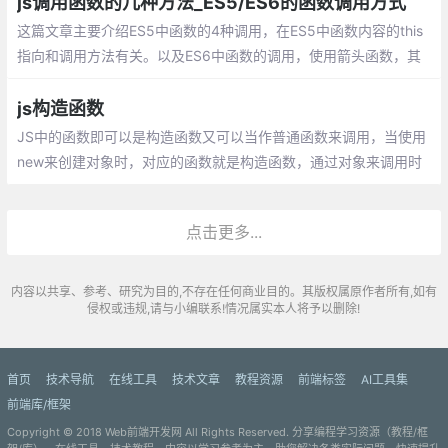
js调用函数的几种方法_ES5/ES6的函数调用方式
这篇文章主要介绍ES5中函数的4种调用，在ES5中函数内容的this
指向和调用方法有关。以及ES6中函数的调用，使用箭头函数，其
中箭头函数的this是和定义时有关和调用无关。
js构造函数
JS中的函数即可以是构造函数又可以当作普通函数来调用，当使用
new来创建对象时，对应的函数就是构造函数，通过对象来调用时
就是普通函数。在我们平时工作中，经常会需要我们创建一个对
象，而我们更多的是使用对像直接量，直接创建
点击更多...
内容以共享、参考、研究为目的,不存在任何商业目的。其版权属原作者所有,如有
侵权或违规,请与小编联系!情况属实本人将予以删除!
首页
技术导航
在线工具
技术文章
教程资源
前端标签
AI工具集
前端库/框架