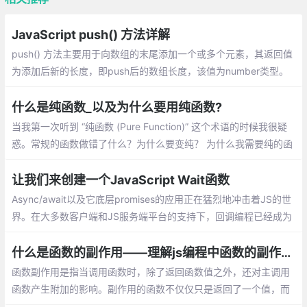
JavaScript push() 方法详解
push() 方法主要用于向数组的末尾添加一个或多个元素，其返回值
为添加后新的长度，即push后的数组长度，该值为number类型。
介绍：一个数组中添加新元素、把一个数组的值赋值到另一个数组
上、在对象使用push
什么是纯函数_以及为什么要用纯函数?
当我第一次听到 “纯函数 (Pure Function)” 这个术语的时候我很疑
惑。常规的函数做错了什么？为什么要变纯？ 为什么我需要纯的函
数？除非你已经知道什么是纯函数，否则你可能会问同样的疑惑
让我们来创建一个JavaScript Wait函数
Async/await以及它底层promises的应用正在猛烈地冲击着JS的世
界。在大多数客户端和JS服务端平台的支持下，回调编程已经成为
过去的事情。当然，基于回调的编程很丑陋的。
什么是函数的副作用——理解js编程中函数的副作用
函数副作用是指当调用函数时，除了返回函
数值之外，还对主调用函数产生附加的影
响。副作用的函数不仅仅只是返回了一个