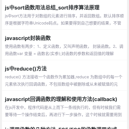
值，而且还做了其他的事情
js中sort函数用法总结_sort排序算法原理
js中sort方法用于对数组的元素进行排序，并返回数组。默认排序顺
序是根据字符串Unicode码点。如果要得到自己想要的结果，不管
是升序还是降序，就需要提供比较函数了。该函数比较两个值的大
小，然后返回一个用于说明这两个值的相对顺序的数字
javascript封装函数
使用函数有两步：1、定义函数，又叫声明函数， 封装函数。2、调
用函数var 变量 = 函数名(实参);对函数的参数和返回值的理解
js中reduce()方法
reduce() 方法接收一个函数作为累加器,reduce 为数组中的每一个
元素依次执行回调函数，不包括数组中被删除或从未被赋值的元
素，接受四个参数：初始值（上一次回调的返回值），当前元素
值，当前索引，原数组。
javascript回调函数的理解和使用方法(callback)
在js开发中，程序代码是从上而下一条线执行的，但有时候我们需
要等待一个操作结束后，再进行下一步操作，这个时候就需要用到
回调函数。 在js中，函数也是对象，确切地说：函数是用Function
()构造函数创建的Function对象。