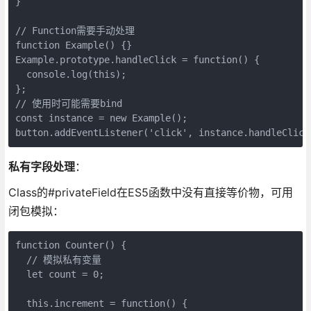
}
// Function需要手动处理
function Example() {}
Example.prototype.handleClick = function() {
  console.log(this);
};
// 使用时可能需要bind
const instance = new Example();
button.addEventListener('click', instance.handleClick
私有字段处理
：
Class的#privateField在ES5函数中没有直接等价物，可用
闭包模拟：
function Counter() {
  // 模拟私有变量
  let count = 0;
  this.increment = function() {