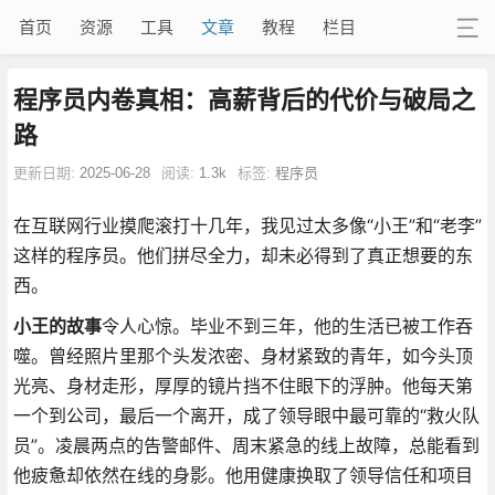
首页
资源
工具
文章
教程
栏目
程序员内卷真相：高薪背后的代价与破局之
路
更新日期:
2025-06-28
阅读:
1.3k
标签:
程序员
在互联网行业摸爬滚打十几年，我见过太多像“小王”和“老李”
这样的程序员。他们拼尽全力，却未必得到了真正想要的东
西。
小王的故事
令人心惊。毕业不到三年，他的生活已被工作吞
噬。曾经照片里那个头发浓密、身材紧致的青年，如今头顶
光亮、身材走形，厚厚的镜片挡不住眼下的浮肿。他每天第
一个到公司，最后一个离开，成了领导眼中最可靠的“救火队
员”。凌晨两点的告警邮件、周末紧急的线上故障，总能看到
他疲惫却依然在线的身影。他用健康换取了领导信任和项目