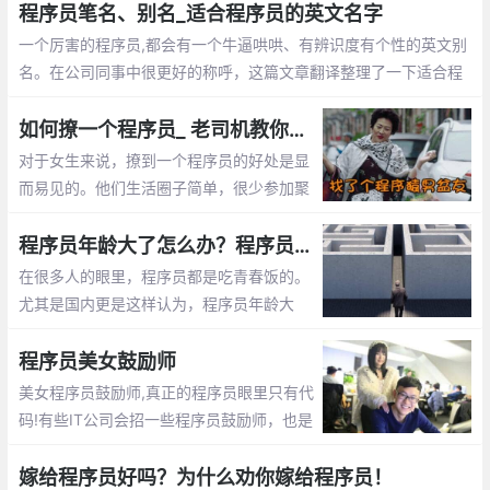
程序员笔名、别名_适合程序员的英文名字
一个厉害的程序员,都会有一个牛逼哄哄、有辨识度有个性的英文别
名。在公司同事中很更好的称呼，这篇文章翻译整理了一下适合程
序员的英文名字
如何撩一个程序员_ 老司机教你怎么追程序员
对于女生来说，撩到一个程序员的好处是显
而易见的。他们生活圈子简单，很少参加聚
会。他们不是在修改代码，就是在去修改代
码的路上。这篇文章告诉你怎么撩程序员
程序员年龄大了怎么办？程序员年龄大了的出路
在很多人的眼里，程序员都是吃青春饭的。
尤其是国内更是这样认为，程序员年龄大
了，体力越来越差，就不好找工作了，开始
担心以后的出路了。那么未来大龄程序员的
程序员美女鼓励师
出路在哪呢？
美女程序员鼓励师,真正的程序员眼里只有代
码!有些IT公司会招一些程序员鼓励师，也是
为了提高程序员们的工作”战斗值”。 而关于
程序员鼓励师的作用，她们总是能激发程序
嫁给程序员好吗？为什么劝你嫁给程序员！