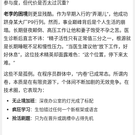
参与度，但代价是否太过沉重？
老李的困境
则更显残酷。作为早期入行的“弄潮儿”，他成功
跻身某大厂P9行列。然而，事业巅峰背后是个人生活的崩
塌。长期昼夜颠倒、高压工作让他和妻子饱受不孕之苦。医
生诊断后直言不讳：“精子活性只有正常值三分之一，根源就
是长期睡眠不足和慢性压力。”当医生建议他“放下工作，好
好休息”，这位技术精英却面露难色：“这个位置，停下来太
难。”
这些不是孤例。在程序员群体中，“内卷”已成常态。所谓内
卷，本质是在有限资源下，个体间不断加剧的无效竞争。在
技术圈，它表现为：
无止境加班
：深夜办公室的灯光成了标配
疯狂学习
：生怕错过任何一个新框架或语言
抢活刷题
：只为在晋升或跳槽中占得先机