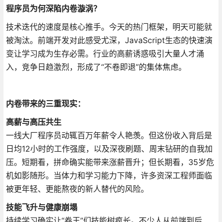
程序员为何深陷内卷漩涡？
技术迭代的速度是核心推手。今天的热门框架，明天可能就
被淘汰。前端开发对此感受尤深，JavaScript生态的快速演
变让学习成为生存必需。行业的高薪诱惑吸引大量人才涌
入，竞争日趋激烈，形成了“不卷即退”的集体焦虑。
内卷带来的三重现实：
高薪与高压共生
一线大厂程序员动辄百万年薪令人艳羡。但这份收入背后是
日均12小时的工作强度，以及深夜刷题、周末钻研的自我加
压。短期看，拼命确实能带来涨薪晋升；但长期看，35岁危
机如影随形。当体力和学习能力下降，许多资深工程师面临
被更年轻、更能熬夜的新人替代的风险。
技能飞升与健康崩塌
持续学习确实让“卷王”们技能树疯长。不少人从前端到后