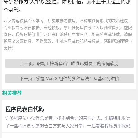
守护好作为“人”的完整性。你的价值，远不止于工位上的那
个身影。
本文内容仅供个人学习、研究或参考使用，不构成任何形式的决策建议、
专业指导或法律依据。未经授权，禁止任何单位或个人以商业售卖、虚假
宣传、侵权传播等非学习研究目的使用本文内容。如需分享或转载，请保
留原文来源信息，不得篡改、删减内容或侵犯相关权益。感谢您的理解与
支持！
上一页:
职场压榨新套路：瞄准已婚员工的家庭软肋
下一页:
掌握 Vue 3 组件的多种写法：从基础到进阶
相关推荐
程序员表白代码
许多程序员小伙伴总是苦于找不到合适的告白方式。小编特地收集
了一些程序员专属的告白方式与大家分享，一起看看程序员用代码
敲出的浪漫吧~