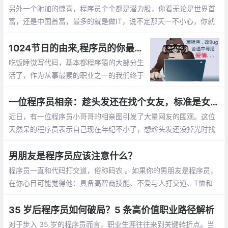
员们的肾上腺素分泌。
另外一个附加的惊喜，程序员个个都是潜力股，你看无论是世界首
富，还是中国首富，最多的就是做IT，说不定那天一不小心，你就
成了亿万富翁的老婆啦， mm们，选个程序员当老公不会错的。程
序员收入稳定，生活安逸，属于长期持有型成长股
1024节日的由来,程序员的你最想对自己说的是什么？【1024程序员节日】
吃饭睡觉写代码，基本都程序猿的大部分生
活了，作为从事最累的职业之一的我们终于
有了自己的节日，那就是1024。1024向程
序员致敬，向自己致敬，向未来致敬。
一位程序员相亲：趁头发还在找个女友，标准是女孩就行
近日，有一位程序员小哥哥的相亲图引发了大量网友的围观。这位
天然呆的程序员表示自己现在年纪不小了，想趁头发还没掉光时找
个女朋友。至于择偶的标准，他表示只要是女孩就行
男朋友是程序员应该注意什么？
程序员一直和代码打交道，俗称码农 。如果你的男朋友是程序员，
在你心目可能觉得他：具备高智商技能、不爱与人打交道、T恤和
牛仔裤是基本标配、不浪漫的直男癌等等，那怎么和程序员男朋友
相处呢，需要你应该注意什么呢？
35 岁后程序员如何破局？5 条高价值职业路径解析
对于步入 35 岁的程序员而言，职业生涯往往来到关键转折点。当