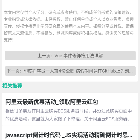
本文内容仅供个人学习、研究或参考使用，不构成任何形式的决策建议、
专业指导或法律依据。未经授权，禁止任何单位或个人以商业售卖、虚假
宣传、侵权传播等非学习研究目的使用本文内容。如需分享或转载，请保
留原文来源信息，不得篡改、删减内容或侵犯相关权益。感谢您的理解与
支持！
上一页:
Vue 事件修饰符用法详解
下一页:
印度程序员一人兼4份全职,病假期间竟在GitHub上为别家公司写代码
相关推荐
阿里云最新优惠活动_领取阿里云红包
相信很多朋友在阿里云购买ECS服务器时候，并没注意购买页面中
的优惠活动，这里就为大家做了下整理，关于阿里云ECS服务器、
虚拟主机优惠券领取。包括：阿里云红包领取、全民云计算活动、
阿里云新用户满立减活动等
javascript倒计时代码 _JS实现活动精确倒计时思路和方法