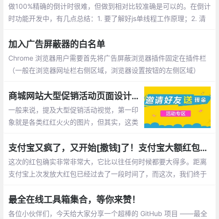
做100%精确的倒计时很难，但做到相对比较准确是可以的。在倒计
时功能开发中，有几点总结：1. 要了解好js单线程工作原理；2. 清
楚了解服务器系统时间传送到前端的流程；3. 了解前端渲染和线程
阻塞造成的时间误差；
加入广告屏蔽器的白名单
Chrome 浏览器用户需要首先将广告屏蔽浏览器插件固定在插件栏
（一般在浏览器网址栏右侧区域，浏览器设置按钮的左侧区域）
中，如图所示，点击浏览器插件图标，然后点击对应插件的固定按
钮。
商城网站大型促销活动页面设计如何做
一般来说，提及大型促销活动视觉，第一印
象就是各类红红火火的图片，但其实，这类
风格不一定适用于所有商城网站，真正的视
觉设计往往要考虑品牌风格与页面逻辑。
支付宝又疯了，又开始[撒钱]了！支付宝大额红包在线领取
这次的红包确实非常非常大，它比以往任何时候都要大得多。距离
支付宝上次发放大红包已经过去了一段时间了，而这次，我们终于
再次幸运地等到了它的到来。
最全在线工具箱集合，等你来赞！
各位小伙伴们，今天给大家分享一个超棒的 GitHub 项目 ——最全