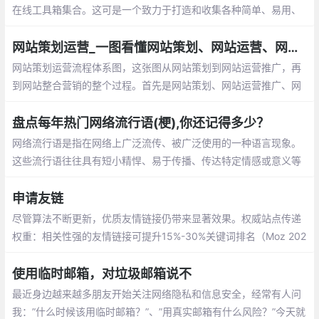
在线工具箱集合。这可是一个致力于打造和收集各种简单、易用、
便捷在线工具的宝库，无需注册和下载即可免费使用
网站策划运营_一图看懂网站策划、网站运营、网站整合营销流
网站策划运营流程体系图，这张图从网站策划到网站运营推广，再
到网站整合营销的整个过程。首先是网站策划、网站运营推广、网
站整合营销。解析了整个网站从前期策划、到中期网站运营、再到
后期网站营销等整个过程
盘点每年热门网络流行语(梗),你还记得多少？
网络流行语是指在网络上广泛流传、被广泛使用的一种语言现象。
这些流行语往往具有短小精悍、易于传播、传达特定情感或意义等
特点，是网民们交流和表达的重要工具。
申请友链
尽管算法不断更新，优质友情链接仍带来显著效果。权威站点传递
权重：相关性强的友情链接可提升15%-30%关键词排名（Moz 202
3调研）。提升索引效率：新站通过高质量友链，收录速度加快4
0%。
使用临时邮箱，对垃圾邮箱说不
最近身边越来越多朋友开始关注网络隐私和信息安全，经常有人问
我：”什么时候该用临时邮箱？”、”用真实邮箱有什么风险？”今天就