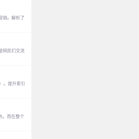
营销。解析了
是网民们交流
研）。提升索引
务。而在整个