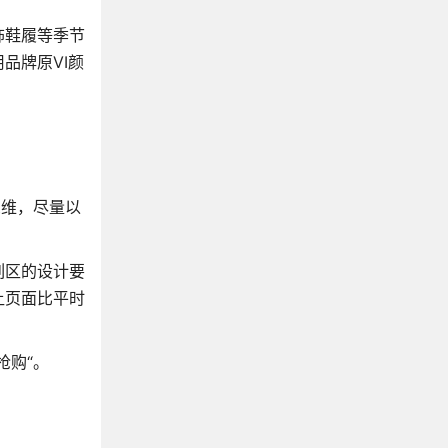
饰鞋履等季节
品牌原VI颜
思维，尽量以
列区的设计要
让页面比平时
抢购“。