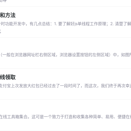
路和方法
功能开发中，有几点总结：1. 要了解好js单线程工作原理；2. 清楚了
；
件栏（一般在浏览器网址栏右侧区域，浏览器设置按钮的左侧区域）中，如图
在线领取
支付宝上次发放大红包已经过去了一段时间了，而这次，我们终于再次幸
—最全在线工具箱集合。这可是一个致力于打造和收集各种简单、易用、便捷