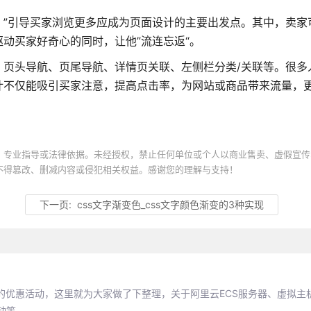
，”引导买家浏览更多应成为页面设计的主要出发点。其中，卖家
动买家好奇心的同时，让他”流连忘返“。
、页头导航、页尾导航、详情页关联、左侧栏分类/关联等。很多
计不仅能吸引买家注意，提高点击率，为网站或商品带来流量，
、专业指导或法律依据。未经授权，禁止任何单位或个人以商业售卖、虚假宣传
不得篡改、删减内容或侵犯相关权益。感谢您的理解与支持！
下一页:
css文字渐变色_css文字颜色渐变的3种实现
的优惠活动，这里就为大家做了下整理，关于阿里云ECS服务器、虚拟主
动等