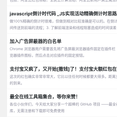
javascript倒计时代码 _JS实现活动精确倒计时思
做100%精确的倒计时很难，但做到相对比较准确是可以的。在倒计时
间传送到前端的流程；3. 了解前端渲染和线程阻塞造成的时间误差
加入广告屏蔽器的白名单
Chrome 浏览器用户需要首先将广告屏蔽浏览器插件固定在插
览器插件图标，然后点击对应插件的固定按钮。
支付宝又疯了，又开始[撒钱]了！支付宝大额红包
这次的红包确实非常非常大，它比以往任何时候都要大得多。距离
的到来。
最全在线工具箱集合，等你来赞！
各位小伙伴们，今天给大家分享一个超棒的 GitHub 项目 —
库，无需注册和下载即可免费使用