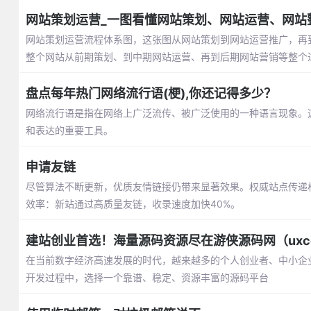
网站策划运营_一图看懂网站策划、网站运营、网站
网站策划运营流程体系图，这张图从网站策划到网站运营推广，再
整个网站从前期策划、到中期网站运营、再到后期网站营销等整个
盘点每年热门网络流行语(梗),你还记得多少？
网络流行语是指在网络上广泛流传、被广泛使用的一种语言现象。
和表达的重要工具。
申请友链
尽管算法不断更新，优质友情链接仍带来显著效果。权威站点传递权重
效率：新站通过高质量友链，收录速度加快40%。
建站创业首选！海量源码资源尽在游侠源码网（uxcod
在当前数字经济高速发展的时代，越来越多的个人创业者、中小企
开发过程中，选择一个靠谱、稳定、资源丰富的源码平台