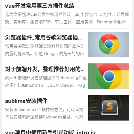
实用、前端必备的插件集
vue开发常用第三方插件总结
这篇文章整理vue开发中常用插件及工具,主要包含: UI组件、开发框
架、实用库、服务端SSR、辅助工具、应用实例、Demo示例等,分
享给大家,希望对大家有所帮助
浏览器插件_常用谷歌浏览器插件推荐
常用谷谷歌浏览器确实没有其它国产软件的
内置功能丰富。但是 Google 浏览器的的优
点恰恰就体现在拥有超简约的界面，以及支
持众多强大好用的扩展程序，用户能够按照
对于前端开发，整理推荐好用的chrome插件或应用
自己的喜好去个性化定制浏览器。今天我就
向web前端开发者整理提供的chrome插件或
给大家介绍几款自己常用的插件。
应用：比如Postman、JSON Viewer、Pag
e Ruler 、ChromeADB 等等
sublime安装插件
安装Sublime text 2插件很方便，可以直接
下载安装包解压缩到Packages目录，也可
以安装package control组件，然后直接在
线安装
vue项目中使用新手引导功能_intro.js