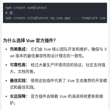
npm create vue@latest

# 或

npm create vite@latest my-vue-app -- --template vue
为什么选择 Vue 官方插件？
完美集成：
它们由 Vue 核心团队开发和维护，确保与 V
ue 版本的最佳兼容性和设计理念的一致性。
可靠性高：
经过大量生产环境项目的验证，社区支持强
大，文档完善。
最佳实践：
使用这些插件代表了 Vue 生态推荐的开发模
式和最佳实践。
长远保障：
官方插件会随着 Vue 的演进持续更新和维
护。