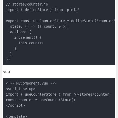
// stores/counter.js

import { defineStore } from 'pinia'

export const useCounterStore = defineStore('counter', 
  state: () => ({ count: 0 }),

  actions: {

    increment() {

      this.count++

    }

  }

})
vue
<!-- MyComponent.vue -->

<script setup>

import { useCounterStore } from '@/stores/counter'

const counter = useCounterStore()

</script>

<template>
