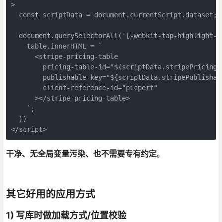
>
  const scriptData = document.currentScript.dataset;
  document.querySelectorAll('[-webkit-tap-highlight-c
    table.innerHTML = `
      <stripe-pricing-table
        pricing-table-id="${scriptData.stripePricingT
        publishable-key="${scriptData.stripePublishab
        client-reference-id="picperf"
      ></stripe-pricing-table>
    `;
  })
</script>
干净、无全局变量污染、也不需要专有约定
。
其它好用的应用方式
1) 写库时做
加载方式/位置
校验