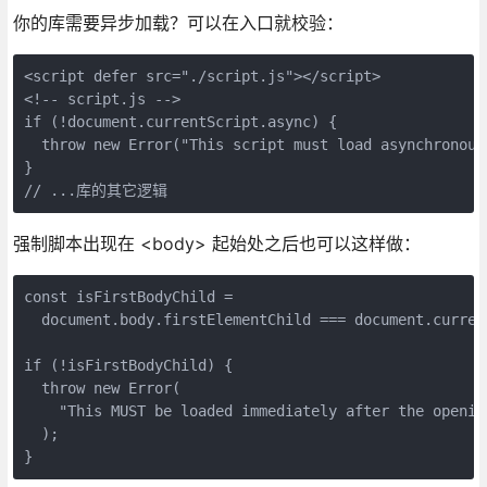
你的库需要异步加载？可以在入口就校验：
<script defer src="./script.js"></script>
<!-- script.js -->
if (!document.currentScript.async) {
  throw new Error("This script must load asynchronous
}
// ...库的其它逻辑
强制脚本出现在 <body> 起始处之后也可以这样做：
const isFirstBodyChild =
  document.body.firstElementChild === document.curren
if (!isFirstBodyChild) {
  throw new Error(
    "This MUST be loaded immediately after the openin
  );
}