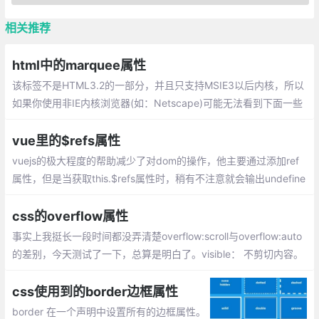
相关推荐
html中的marquee属性
该标签不是HTML3.2的一部分，并且只支持MSIE3以后内核，所以
如果你使用非IE内核浏览器(如：Netscape)可能无法看到下面一些
很有意思的效果，该标签是个容器标签
vue里的$refs属性
vuejs的极大程度的帮助减少了对dom的操作，他主要通过添加ref
属性，但是当获取this.$refs属性时，稍有不注意就会输出undefine
d导致我们对dom节点的操作报错。this.$refs.xxx为undefined的
几种情况记录：
css的overflow属性
事实上我挺长一段时间都没弄清楚overflow:scroll与overflow:auto
的差别，今天测试了一下，总算是明白了。visible： 不剪切内容。
hidden： 将超出对象尺寸的内容进行裁剪，将不出现滚动条。scro
ll： 将超出对象尺寸的内容进行裁剪，并以滚动条的方式显示超出
css使用到的border边框属性
的内容。
border 在一个声明中设置所有的边框属性。