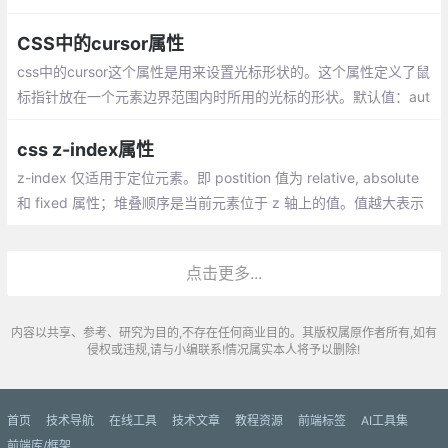
时，则返回第一个匹配元素的值。当该方法用于设置属性值时，则
为匹配元素集合设置一个或多个属性/值对。
CSS中的cursor属性
css中的cursor这个属性是用来设置光标形状的。这个属性定义了鼠
标指针放在一个元素边界范围内时所用的光标的形状。默认值：aut
o，继承性：yes，出现版本：css2
css z-index属性
z-index 仅适用于定位元素。即 postition 值为 relative, absolute
和 fixed 属性；堆叠顺序是当前元素位于 z 轴上的值。值越大表示
元素越靠近屏幕，反之元素越远离屏幕在同一个堆叠上下文中， z-i
ndex 值越大，越靠近屏幕。
点击更多...
内容以共享、参考、研究为目的,不存在任何商业目的。其版权属原作者所有,如有
侵权或违规,请与小编联系!情况属实本人将予以删除!
首页
技术导航
在线工具
技术文章
教程资源
前端标签
AI工具集
前端库/框架