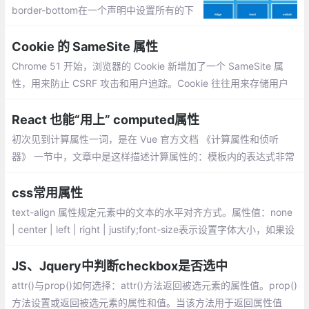
border-bottom在一个声明中设置所有的下
边框属性。border-bottom-color设置下边
框的颜色。border-bottom-style设置下边框
Cookie 的 SameSite 属性
的样式。
Chrome 51 开始，浏览器的 Cookie 新增加了一个 SameSite 属
性，用来防止 CSRF 攻击和用户追踪。Cookie 往往用来存储用户
的身份信息，恶意网站可以设法伪造带有正确 Cookie 的 HTTP 请
求，这就是 CSRF 攻击。
React 也能“用上” computed属性
初次见到计算属性一词，是在 Vue 官方文档 《计算属性和侦听
器》 一节中，文章中是这样描述计算属性的：模板内的表达式非常
便利，但是设计它们的初衷是用于简单运算的。在模板中放入太多
的逻辑会让模板过重且难以维护。
css常用属性
text-align 属性规定元素中的文本的水平对齐方式。属性值：none
| center | left | right | justify;font-size表示设置字体大小，如果设
置成inherit表示继承父元素的字体大小值。
JS、Jquery中判断checkbox是否选中
attr()与prop()如何选择：attr()方法返回被选元素的属性值。prop()
方法设置或返回被选元素的属性和值。当该方法用于返回属性值