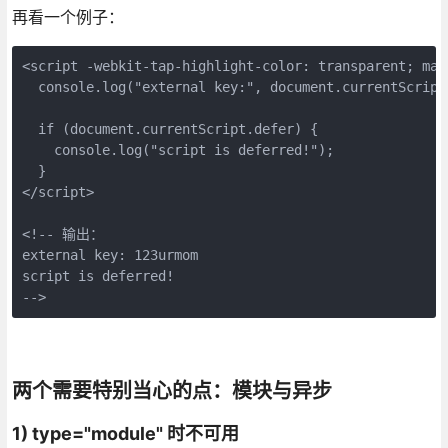
再看一个例子：
<script -webkit-tap-highlight-color: transparent; mar
  console.log("external key:", document.currentScript
  if (document.currentScript.defer) {
    console.log("script is deferred!");
  }
</script>
<!-- 输出：
external key: 123urmom
script is deferred!
-->
两个需要特别当心的点：模块与异步
1) type="module" 时不可用