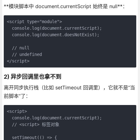
**模块脚本中 document.currentScript 始终是 null**：
<script type="module">
  console.log(document.currentScript);
  console.log(document.doesNotExist);
  // null
  // undefined
</script>
2) 异步回调里也拿不到
离开同步执行栈（比如 setTimeout 回调里），它就不是“当
前脚本”了：
<script>
  console.log(document.currentScript);
  // <script> 标签对象
  setTimeout(() => {